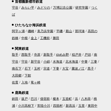
首都圏新都市鉄道
守谷
みらい平
みどりの
万博記念公園
研究学園
つく
ば
ひたちなか海浜鉄道
阿字ヶ浦
磯崎
美乃浜学園
平磯
殿山
那珂湊
高田の
鉄橋
中根
金上
工機前
勝田
関東鉄道
取手
西取手
寺原
新取手
ゆめみ野
稲戸井
戸頭
南
守谷
守谷
新守谷
小絹
水海道
北水海道
中妻
三妻
南石下
石下
玉村
宗道
下妻
大宝
騰波ノ江
黒子
大田郷
下館
佐貫
入地
竜ヶ崎
鹿島鉄道
鉾田
坂戸
巴川
借宿前
榎本
玉造町
浜
八木蒔
桃
浦
小川高校下
常陸小川
四箇村
新高浜
玉里
東田中