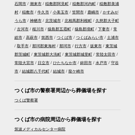
石岡市
潮来市
稲敷郡阿見町
稲敷郡河内町
稲敷郡美浦
村
稲敷市
牛久市
小美玉市
笠間市
鹿嶋市
かすみが
うら市
神栖市
北茨城市
北相馬郡利根町
久慈郡大子町
古河市
桜川市
猿島郡五霞町
猿島郡境町
下妻市
常
総市
高萩市
筑西市
つくば市
つくばみらい市
土浦市
取手市
那珂郡東海村
那珂市
行方市
坂東市
東茨城
郡茨城町
東茨城郡大洗町
東茨城郡城里町
常陸太田市
常陸大宮市
日立市
ひたちなか市
鉾田市
水戸市
守谷
市
結城郡八千代町
結城市
龍ケ崎市
つくば市の警察署周辺から葬儀場を探す
つくば警察署
つくば市の病院周辺から葬儀場を探す
筑波メディカルセンター病院