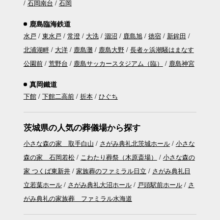
石岡南台
石岡
鹿島臨海鉄道
水戸
東水戸
常澄
大洗
涸沼
鹿島旭
徳宿
新鉾田
北浦湖畔
大洋
鹿島灘
鹿島大野
長者ヶ浜潮騒はまなす
公園前
荒野台
鹿島サッカースタジアム（臨）
鹿島神宮
真岡鐵道
下館
下館二高前
折本
ひぐち
茨城県の人気の葬儀場から探す
小さな森の家 取手白山
さがみ典礼北茨城ホール
小さな
森の家 石岡若松
こわたり葬祭（木原斎場）
小さな森の
家 つくば東新井
家族葬のファミラル日立
さがみ典礼日
立若葉ホール
さがみ典礼大沼ホール
戸頭駅前ホール
さ
がみ典礼の家族葬 ファミラル水海道