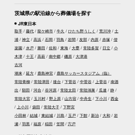
茨城県の駅沿線から葬儀場を探す
JR東日本
取手
藤代
龍ケ崎市
牛久
ひたち野うしく
荒川沖
土
浦
神立
高浜
石岡
羽鳥
岩間
友部
内原
赤塚
偕
楽園
水戸
勝田
佐和
東海
大甕
常陸多賀
日立
小
木津
十王
高萩
南中郷
磯原
大津港
古河
潮来
延方
鹿島神宮
鹿島サッカースタジアム（臨）
常陸青柳
常陸津田
後台
下菅谷
中菅谷
上菅谷
南酒
出
額田
河合
谷河原
常陸太田
常陸鴻巣
瓜連
静
常陸大宮
玉川村
野上原
山方宿
中舟生
下小川
西金
上小川
袋田
常陸大子
下野宮
小田林
結城
東結城
川島
玉戸
下館
新治
大和
岩
瀬
羽黒
福原
稲田
笠間
宍戸