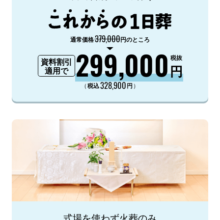
379,000
通常価格
円のところ
299,000
税抜
資料割引
円
適用で
328,900
（
）
税込
円
式場を使わず火葬のみ