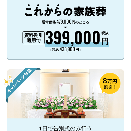
479,000
通常価格
円のところ
399,000
税抜
資料割引
円
適用で
438,900
（
）
税込
円
1日で告別式のみ行う