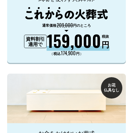
209,000
通常価格
円のところ
159,000
税抜
資料割引
円
適用で
174,900
（
）
税込
円
お花
仏具なし
お金をかけないお葬式