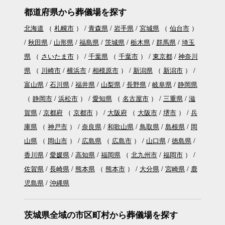
都道府県から葬儀場を探す
北海道
（
札幌市
）
青森県
岩手県
宮城県
（
仙台市
）
秋田県
山形県
福島県
茨城県
栃木県
群馬県
埼玉
県
（
さいたま市
）
千葉県
（
千葉市
）
東京都
神奈川
県
（
川崎市
横浜市
相模原市
）
新潟県
（
新潟市
）
富山県
石川県
福井県
山梨県
長野県
岐阜県
静岡県
（
静岡市
浜松市
）
愛知県
（
名古屋市
）
三重県
滋
賀県
京都府
（
京都市
）
大阪府
（
大阪市
堺市
）
兵
庫県
（
神戸市
）
奈良県
和歌山県
鳥取県
島根県
岡
山県
（
岡山市
）
広島県
（
広島市
）
山口県
徳島県
香川県
愛媛県
高知県
福岡県
（
北九州市
福岡市
）
佐賀県
長崎県
熊本県
（
熊本市
）
大分県
宮崎県
鹿
児島県
沖縄県
茨城県全域の市区町村から葬儀場を探す