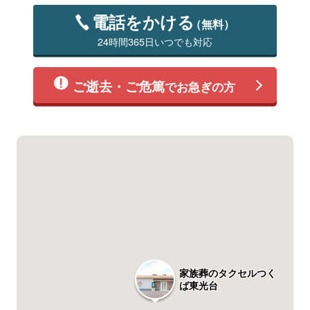
電話をかける
（無料）
24時間365日いつでも対応
ご逝去・ご危篤
でお急ぎの方
家族葬のタクセルつく
ば東光台