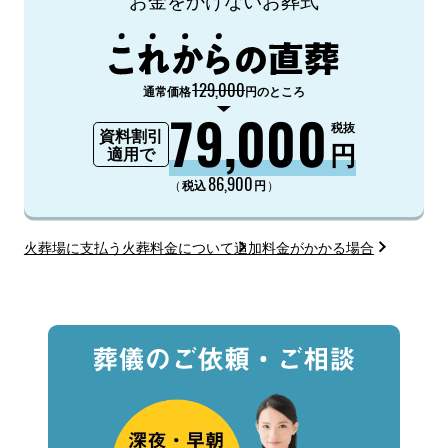
129,000
通常価格
円のところ
79,000
税抜
資料割引
円
適用で
86,900
（
）
税込
円
火葬場に支払う火葬料金について
追加料金がかかる場合