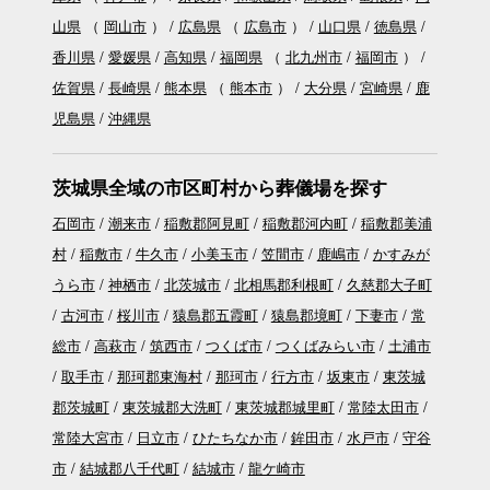
山県
（
岡山市
）
広島県
（
広島市
）
山口県
徳島県
香川県
愛媛県
高知県
福岡県
（
北九州市
福岡市
）
佐賀県
長崎県
熊本県
（
熊本市
）
大分県
宮崎県
鹿
児島県
沖縄県
茨城県全域の市区町村から葬儀場を探す
石岡市
潮来市
稲敷郡阿見町
稲敷郡河内町
稲敷郡美浦
村
稲敷市
牛久市
小美玉市
笠間市
鹿嶋市
かすみが
うら市
神栖市
北茨城市
北相馬郡利根町
久慈郡大子町
古河市
桜川市
猿島郡五霞町
猿島郡境町
下妻市
常
総市
高萩市
筑西市
つくば市
つくばみらい市
土浦市
取手市
那珂郡東海村
那珂市
行方市
坂東市
東茨城
郡茨城町
東茨城郡大洗町
東茨城郡城里町
常陸太田市
常陸大宮市
日立市
ひたちなか市
鉾田市
水戸市
守谷
市
結城郡八千代町
結城市
龍ケ崎市