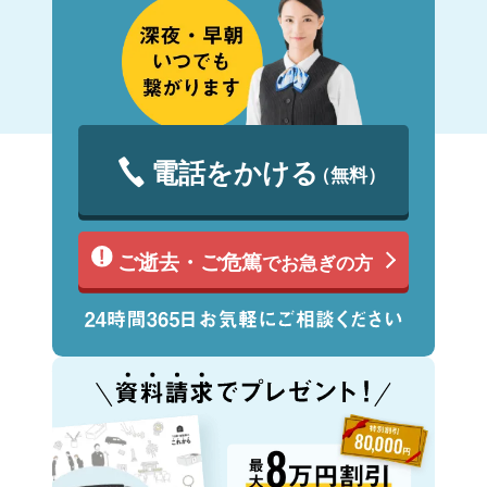
電話をかける
（無料）
ご逝去・ご危篤
でお急ぎの方