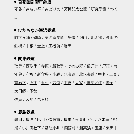
首都圏新都市鉄道
守谷
みらい平
みどりの
万博記念公園
研究学園
つく
ば
ひたちなか海浜鉄道
阿字ヶ浦
磯崎
美乃浜学園
平磯
殿山
那珂湊
高田の
鉄橋
中根
金上
工機前
勝田
関東鉄道
取手
西取手
寺原
新取手
ゆめみ野
稲戸井
戸頭
南
守谷
守谷
新守谷
小絹
水海道
北水海道
中妻
三妻
南石下
石下
玉村
宗道
下妻
大宝
騰波ノ江
黒子
大田郷
下館
佐貫
入地
竜ヶ崎
鹿島鉄道
鉾田
坂戸
巴川
借宿前
榎本
玉造町
浜
八木蒔
桃
浦
小川高校下
常陸小川
四箇村
新高浜
玉里
東田中