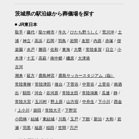
茨城県の駅沿線から葬儀場を探す
JR東日本
取手
藤代
龍ケ崎市
牛久
ひたち野うしく
荒川沖
土
浦
神立
高浜
石岡
羽鳥
岩間
友部
内原
赤塚
偕
楽園
水戸
勝田
佐和
東海
大甕
常陸多賀
日立
小
木津
十王
高萩
南中郷
磯原
大津港
古河
潮来
延方
鹿島神宮
鹿島サッカースタジアム（臨）
常陸青柳
常陸津田
後台
下菅谷
中菅谷
上菅谷
南酒
出
額田
河合
谷河原
常陸太田
常陸鴻巣
瓜連
静
常陸大宮
玉川村
野上原
山方宿
中舟生
下小川
西金
上小川
袋田
常陸大子
下野宮
小田林
結城
東結城
川島
玉戸
下館
新治
大和
岩
瀬
羽黒
福原
稲田
笠間
宍戸