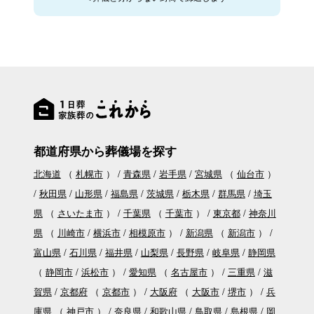
都道府県から葬儀場を探す
北海道
（
札幌市
）
青森県
岩手県
宮城県
（
仙台市
）
秋田県
山形県
福島県
茨城県
栃木県
群馬県
埼玉
県
（
さいたま市
）
千葉県
（
千葉市
）
東京都
神奈川
県
（
川崎市
横浜市
相模原市
）
新潟県
（
新潟市
）
富山県
石川県
福井県
山梨県
長野県
岐阜県
静岡県
（
静岡市
浜松市
）
愛知県
（
名古屋市
）
三重県
滋
賀県
京都府
（
京都市
）
大阪府
（
大阪市
堺市
）
兵
庫県
（
神戸市
）
奈良県
和歌山県
鳥取県
島根県
岡