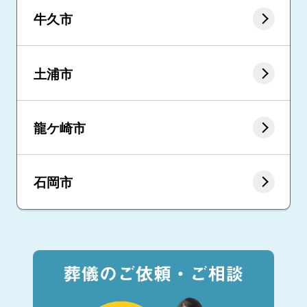
牛久市
土浦市
龍ケ崎市
石岡市