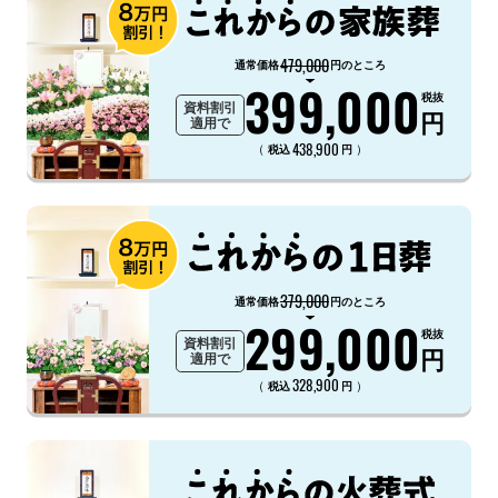
479,000
通常価格
円のところ
399,000
税抜
資料割引
円
適用で
438,900
（
）
税込
円
379,000
通常価格
円のところ
299,000
税抜
資料割引
円
適用で
328,900
（
）
税込
円