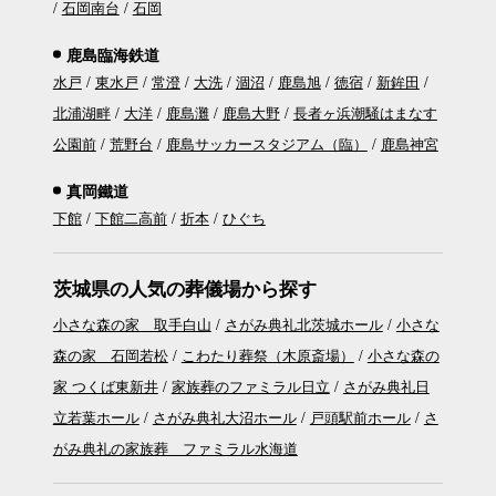
石岡南台
石岡
鹿島臨海鉄道
水戸
東水戸
常澄
大洗
涸沼
鹿島旭
徳宿
新鉾田
北浦湖畔
大洋
鹿島灘
鹿島大野
長者ヶ浜潮騒はまなす
公園前
荒野台
鹿島サッカースタジアム（臨）
鹿島神宮
真岡鐵道
下館
下館二高前
折本
ひぐち
茨城県の人気の葬儀場から探す
小さな森の家 取手白山
さがみ典礼北茨城ホール
小さな
森の家 石岡若松
こわたり葬祭（木原斎場）
小さな森の
家 つくば東新井
家族葬のファミラル日立
さがみ典礼日
立若葉ホール
さがみ典礼大沼ホール
戸頭駅前ホール
さ
がみ典礼の家族葬 ファミラル水海道