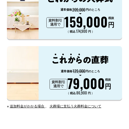
209,000
通常価格
円のところ
159,000
税抜
資料割引
円
適用で
174,900
（
）
税込
円
129,000
通常価格
円のところ
79,000
税抜
資料割引
円
適用で
86,900
（
）
税込
円
※
追加料金がかかる場合
、
火葬場に支払う火葬料金について