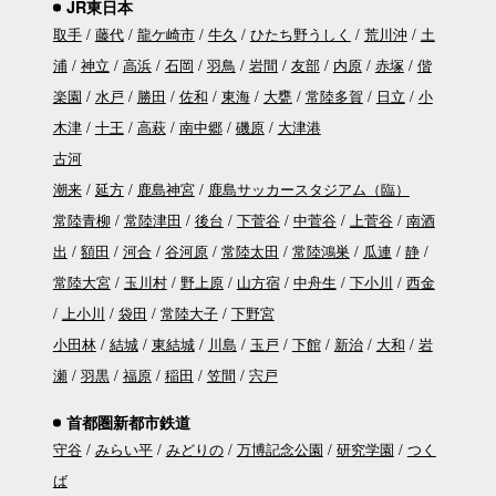
JR東日本
取手
藤代
龍ケ崎市
牛久
ひたち野うしく
荒川沖
土
浦
神立
高浜
石岡
羽鳥
岩間
友部
内原
赤塚
偕
楽園
水戸
勝田
佐和
東海
大甕
常陸多賀
日立
小
木津
十王
高萩
南中郷
磯原
大津港
古河
潮来
延方
鹿島神宮
鹿島サッカースタジアム（臨）
常陸青柳
常陸津田
後台
下菅谷
中菅谷
上菅谷
南酒
出
額田
河合
谷河原
常陸太田
常陸鴻巣
瓜連
静
常陸大宮
玉川村
野上原
山方宿
中舟生
下小川
西金
上小川
袋田
常陸大子
下野宮
小田林
結城
東結城
川島
玉戸
下館
新治
大和
岩
瀬
羽黒
福原
稲田
笠間
宍戸
首都圏新都市鉄道
守谷
みらい平
みどりの
万博記念公園
研究学園
つく
ば