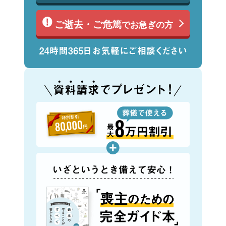
ご逝去・ご危篤
でお急ぎの方