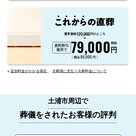
129,000
通常価格
円のところ
79,000
税抜
資料割引
円
適用で
86,900
（
）
税込
円
※
追加料金がかかる場合
、
火葬場に支払う火葬料金について
土浦市周辺で
葬儀をされたお客様の評判