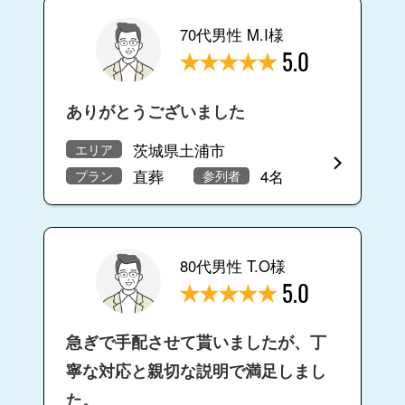
70代男性 M.I様
5.0
ありがとうございました
茨城県土浦市
エリア
直葬
4名
プラン
参列者
80代男性 T.O様
5.0
急ぎで手配させて貰いましたが、丁
寧な対応と親切な説明で満足しまし
た。