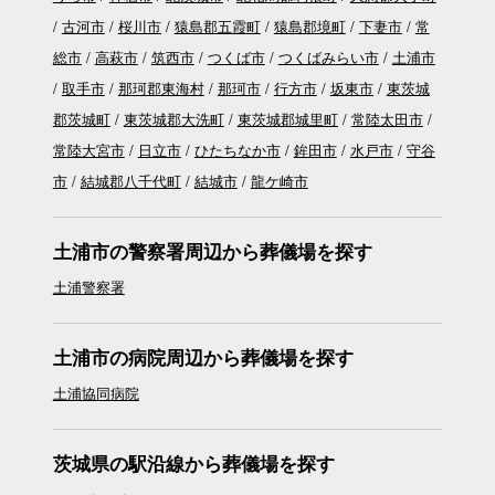
古河市
桜川市
猿島郡五霞町
猿島郡境町
下妻市
常
総市
高萩市
筑西市
つくば市
つくばみらい市
土浦市
取手市
那珂郡東海村
那珂市
行方市
坂東市
東茨城
郡茨城町
東茨城郡大洗町
東茨城郡城里町
常陸太田市
常陸大宮市
日立市
ひたちなか市
鉾田市
水戸市
守谷
市
結城郡八千代町
結城市
龍ケ崎市
土浦市の警察署周辺から葬儀場を探す
土浦警察署
土浦市の病院周辺から葬儀場を探す
土浦協同病院
茨城県の駅沿線から葬儀場を探す