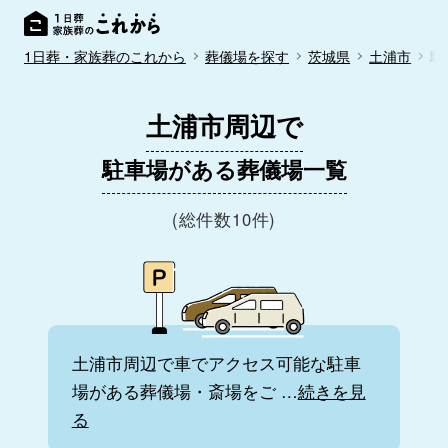
1日葬・家族葬のこれから
葬儀場を探す
茨城県
土浦市
駐
土浦市周辺で
駐車場がある葬儀場一覧
(総件数10件)
土浦市周辺で車でアクセス可能な駐車
場がある葬儀場・斎場をご
…
続きを見
る