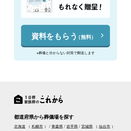
資料をもらう
（無料）
※葬儀と分からない封筒で郵送します
都道府県から葬儀場を探す
北海道
（
札幌市
）
青森県
岩手県
宮城県
（
仙台市
）