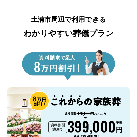
土浦市周辺で利用できる
わかりやすい葬儀プラン
479,000
通常価格
円のところ
399,000
税抜
資料割引
円
適用で
438,900
（
）
税込
円