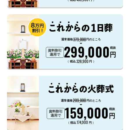
379,000
通常価格
円のところ
299,000
税抜
資料割引
円
適用で
328,900
（
）
税込
円
209,000
通常価格
円のところ
159,000
税抜
資料割引
円
適用で
174,900
（
）
税込
円