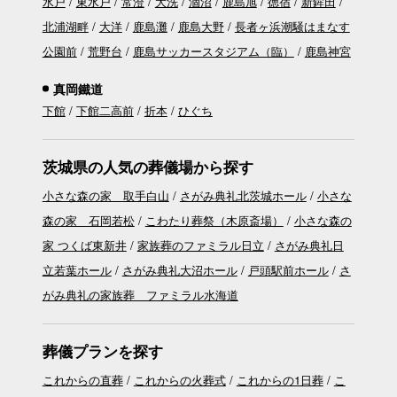
水戸
東水戸
常澄
大洗
涸沼
鹿島旭
徳宿
新鉾田
北浦湖畔
大洋
鹿島灘
鹿島大野
長者ヶ浜潮騒はまなす
公園前
荒野台
鹿島サッカースタジアム（臨）
鹿島神宮
真岡鐵道
下館
下館二高前
折本
ひぐち
茨城県の人気の葬儀場から探す
小さな森の家 取手白山
さがみ典礼北茨城ホール
小さな
森の家 石岡若松
こわたり葬祭（木原斎場）
小さな森の
家 つくば東新井
家族葬のファミラル日立
さがみ典礼日
立若葉ホール
さがみ典礼大沼ホール
戸頭駅前ホール
さ
がみ典礼の家族葬 ファミラル水海道
葬儀プランを探す
これからの直葬
これからの火葬式
これからの1日葬
こ