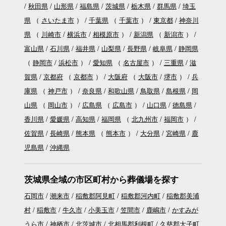
秋田県
山形県
福島県
茨城県
栃木県
群馬県
埼玉
県
（
さいたま市
）
千葉県
（
千葉市
）
東京都
神奈川
県
（
川崎市
横浜市
相模原市
）
新潟県
（
新潟市
）
富山県
石川県
福井県
山梨県
長野県
岐阜県
静岡県
（
静岡市
浜松市
）
愛知県
（
名古屋市
）
三重県
滋
賀県
京都府
（
京都市
）
大阪府
（
大阪市
堺市
）
兵
庫県
（
神戸市
）
奈良県
和歌山県
鳥取県
島根県
岡
山県
（
岡山市
）
広島県
（
広島市
）
山口県
徳島県
香川県
愛媛県
高知県
福岡県
（
北九州市
福岡市
）
佐賀県
長崎県
熊本県
（
熊本市
）
大分県
宮崎県
鹿
児島県
沖縄県
茨城県全域の市区町村から葬儀場を探す
石岡市
潮来市
稲敷郡阿見町
稲敷郡河内町
稲敷郡美浦
村
稲敷市
牛久市
小美玉市
笠間市
鹿嶋市
かすみが
うら市
神栖市
北茨城市
北相馬郡利根町
久慈郡大子町