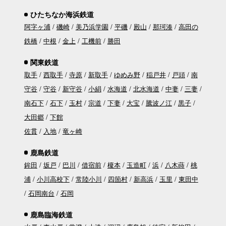
ひたちなか海浜鉄道
阿字ヶ浦
磯崎
美乃浜学園
平磯
殿山
那珂湊
高田の
鉄橋
中根
金上
工機前
勝田
関東鉄道
取手
西取手
寺原
新取手
ゆめみ野
稲戸井
戸頭
南
守谷
守谷
新守谷
小絹
水海道
北水海道
中妻
三妻
南石下
石下
玉村
宗道
下妻
大宝
騰波ノ江
黒子
大田郷
下館
佐貫
入地
竜ヶ崎
鹿島鉄道
鉾田
坂戸
巴川
借宿前
榎本
玉造町
浜
八木蒔
桃
浦
小川高校下
常陸小川
四箇村
新高浜
玉里
東田中
石岡南台
石岡
鹿島臨海鉄道