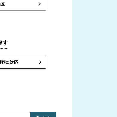
灘区
探す
日葬に対応