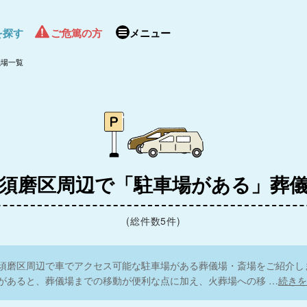
を探す
ご危篤の方
メニュー
儀場一覧
須磨区周辺で「駐車場がある」葬
(総件数5件)
須磨区周辺で車でアクセス可能な駐車場がある葬儀場・斎場をご紹介し
があると、葬儀場までの移動が便利な点に加え、火葬場への移
…
続きを