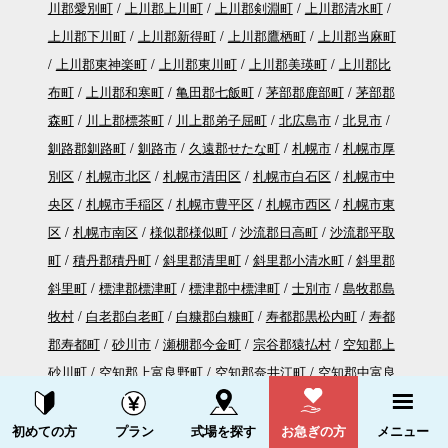
川郡愛別町
上川郡上川町
上川郡剣淵町
上川郡清水町
上川郡下川町
上川郡新得町
上川郡鷹栖町
上川郡当麻町
上川郡東神楽町
上川郡東川町
上川郡美瑛町
上川郡比
布町
上川郡和寒町
亀田郡七飯町
茅部郡鹿部町
茅部郡
森町
川上郡標茶町
川上郡弟子屈町
北広島市
北見市
釧路郡釧路町
釧路市
久遠郡せたな町
札幌市
札幌市厚
別区
札幌市北区
札幌市清田区
札幌市白石区
札幌市中
央区
札幌市手稲区
札幌市豊平区
札幌市西区
札幌市東
区
札幌市南区
様似郡様似町
沙流郡日高町
沙流郡平取
町
積丹郡積丹町
斜里郡清里町
斜里郡小清水町
斜里郡
斜里町
標津郡標津町
標津郡中標津町
士別市
島牧郡島
牧村
白老郡白老町
白糠郡白糠町
寿都郡黒松内町
寿都
郡寿都町
砂川市
瀬棚郡今金町
宗谷郡猿払村
空知郡上
砂川町
空知郡上富良野町
空知郡奈井江町
空知郡中富良
野町
空知郡南幌町
空知郡南富良野町
滝川市
伊達市
資料請求する
電話をかける
千歳市
天塩郡遠別町
天塩郡天塩町
天塩郡豊富町
天塩
初めての方
プラン
式場を探す
お急ぎの方
メニュー