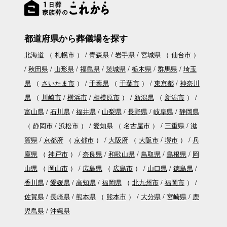
都道府県から葬儀場を探す
北海道
（
札幌市
）
青森県
岩手県
宮城県
（
仙台市
）
秋田県
山形県
福島県
茨城県
栃木県
群馬県
埼玉
県
（
さいたま市
）
千葉県
（
千葉市
）
東京都
神奈川
県
（
川崎市
横浜市
相模原市
）
新潟県
（
新潟市
）
富山県
石川県
福井県
山梨県
長野県
岐阜県
静岡県
（
静岡市
浜松市
）
愛知県
（
名古屋市
）
三重県
滋
賀県
京都府
（
京都市
）
大阪府
（
大阪市
堺市
）
兵
庫県
（
神戸市
）
奈良県
和歌山県
鳥取県
島根県
岡
山県
（
岡山市
）
広島県
（
広島市
）
山口県
徳島県
香川県
愛媛県
高知県
福岡県
（
北九州市
福岡市
）
佐賀県
長崎県
熊本県
（
熊本市
）
大分県
宮崎県
鹿
児島県
沖縄県