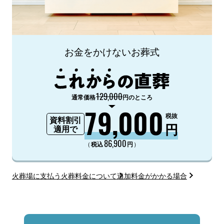
お金をかけないお葬式
129,000
通常価格
円のところ
79,000
税抜
資料割引
円
適用で
86,900
（
）
税込
円
火葬場に支払う火葬料金について
追加料金がかかる場合