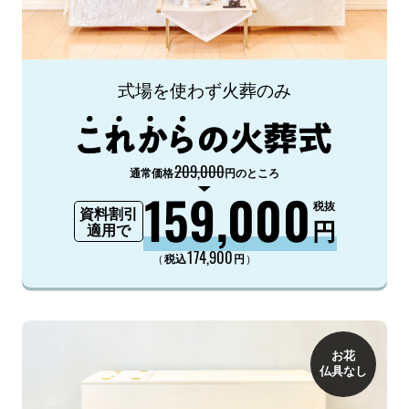
式場を使わず火葬のみ
209,000
通常価格
円のところ
159,000
税抜
資料割引
円
適用で
174,900
（
）
税込
円
お花
仏具なし