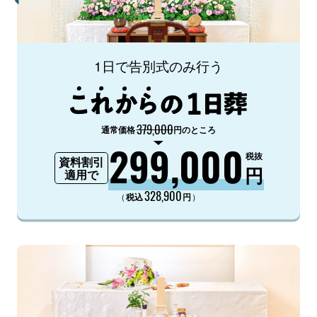
1日で告別式のみ行う
379,000
通常価格
円のところ
299,000
税抜
資料割引
円
適用で
328,900
（
）
税込
円