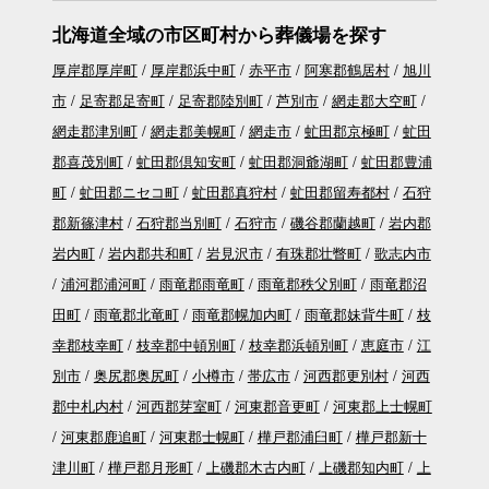
北海道全域の市区町村から葬儀場を探す
厚岸郡厚岸町
厚岸郡浜中町
赤平市
阿寒郡鶴居村
旭川
市
足寄郡足寄町
足寄郡陸別町
芦別市
網走郡大空町
網走郡津別町
網走郡美幌町
網走市
虻田郡京極町
虻田
郡喜茂別町
虻田郡倶知安町
虻田郡洞爺湖町
虻田郡豊浦
町
虻田郡ニセコ町
虻田郡真狩村
虻田郡留寿都村
石狩
郡新篠津村
石狩郡当別町
石狩市
磯谷郡蘭越町
岩内郡
岩内町
岩内郡共和町
岩見沢市
有珠郡壮瞥町
歌志内市
浦河郡浦河町
雨竜郡雨竜町
雨竜郡秩父別町
雨竜郡沼
田町
雨竜郡北竜町
雨竜郡幌加内町
雨竜郡妹背牛町
枝
幸郡枝幸町
枝幸郡中頓別町
枝幸郡浜頓別町
恵庭市
江
別市
奥尻郡奥尻町
小樽市
帯広市
河西郡更別村
河西
郡中札内村
河西郡芽室町
河東郡音更町
河東郡上士幌町
河東郡鹿追町
河東郡士幌町
樺戸郡浦臼町
樺戸郡新十
津川町
樺戸郡月形町
上磯郡木古内町
上磯郡知内町
上