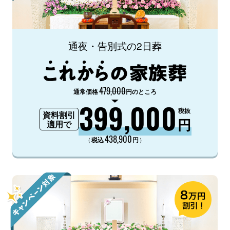
通夜・告別式の2日葬
479,000
通常価格
円のところ
399,000
税抜
資料割引
円
適用で
438,900
（
）
税込
円