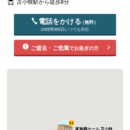
苫小牧駅から徒歩8分
電話をかける
（無料）
24時間365日いつでも対応
ご逝去・ご危篤
でお急ぎの方
4.9
家族葬ホール 苫小牧