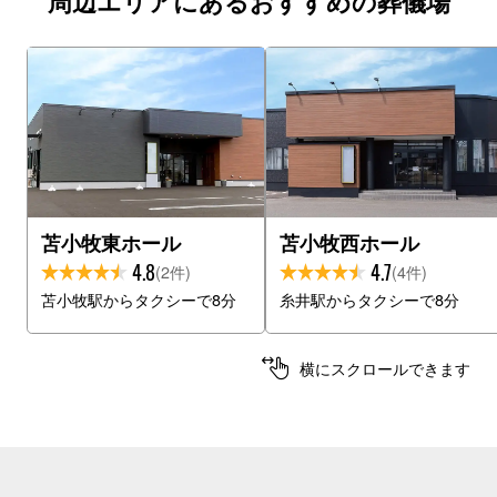
周辺エリアにあるおすすめの葬儀場
苫小牧東ホール
苫小牧西ホール
4.8
4.7
(2件)
(4件)
苫小牧駅からタクシーで8分
糸井駅からタクシーで8分
横にスクロールできます