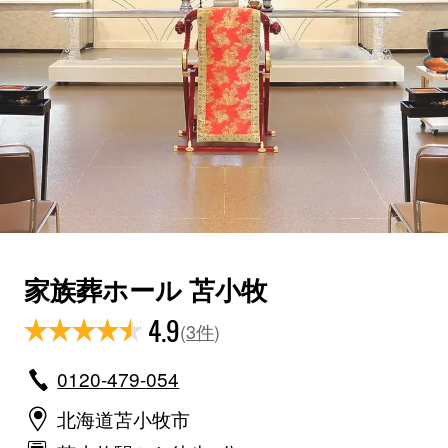
家族葬ホール 苫小牧
4.9
(
3件
)
0120-479-054
北海道苫小牧市