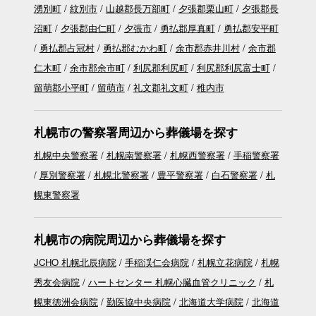
湧別町
紋別市
山越郡長万部町
夕張郡栗山町
夕張郡長
沼町
夕張郡由仁町
夕張市
勇払郡厚真町
勇払郡安平町
勇払郡占冠村
勇払郡むかわ町
余市郡赤井川村
余市郡
仁木町
余市郡余市町
利尻郡利尻町
利尻郡利尻富士町
留萌郡小平町
留萌市
礼文郡礼文町
稚内市
札幌市の警察署周辺から葬儀場を探す
札幌中央警察署
札幌南警察署
札幌西警察署
手稲警察署
厚別警察署
札幌北警察署
豊平警察署
白石警察署
札
幌東警察署
札幌市の病院周辺から葬儀場を探す
JCHO 札幌北辰病院
手稲渓仁会病院
札幌立花病院
札幌
秀友会病院
ハートセンター 札幌心臓血管クリニック
札
幌東徳洲会病院
勤医協中央病院
北海道大学病院
北海道