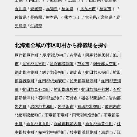
香川県
愛媛県
高知県
福岡県
（
北九州市
福岡市
）
佐賀県
長崎県
熊本県
（
熊本市
）
大分県
宮崎県
鹿
児島県
沖縄県
北海道全域の市区町村から葬儀場を探す
厚岸郡厚岸町
厚岸郡浜中町
赤平市
阿寒郡鶴居村
旭川
市
足寄郡足寄町
足寄郡陸別町
芦別市
網走郡大空町
網走郡津別町
網走郡美幌町
網走市
虻田郡京極町
虻田
郡喜茂別町
虻田郡倶知安町
虻田郡洞爺湖町
虻田郡豊浦
町
虻田郡ニセコ町
虻田郡真狩村
虻田郡留寿都村
石狩
郡新篠津村
石狩郡当別町
石狩市
磯谷郡蘭越町
岩内郡
岩内町
岩内郡共和町
岩見沢市
有珠郡壮瞥町
歌志内市
浦河郡浦河町
雨竜郡雨竜町
雨竜郡秩父別町
雨竜郡沼
田町
雨竜郡北竜町
雨竜郡幌加内町
雨竜郡妹背牛町
枝
幸郡枝幸町
枝幸郡中頓別町
枝幸郡浜頓別町
恵庭市
江