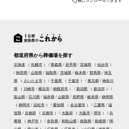
都道府県から葬儀場を探す
北海道
（
札幌市
）
青森県
岩手県
宮城県
（
仙台市
）
秋田県
山形県
福島県
茨城県
栃木県
群馬県
埼玉
県
（
さいたま市
）
千葉県
（
千葉市
）
東京都
神奈川
県
（
川崎市
横浜市
相模原市
）
新潟県
（
新潟市
）
富山県
石川県
福井県
山梨県
長野県
岐阜県
静岡県
（
静岡市
浜松市
）
愛知県
（
名古屋市
）
三重県
滋
賀県
京都府
（
京都市
）
大阪府
（
大阪市
堺市
）
兵
庫県
（
神戸市
）
奈良県
和歌山県
鳥取県
島根県
岡
山県
（
岡山市
）
広島県
（
広島市
）
山口県
徳島県