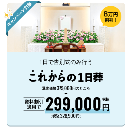
1日で告別式のみ行う
379,000
通常価格
円のところ
299,000
税抜
資料割引
円
適用で
328,900
（
）
税込
円