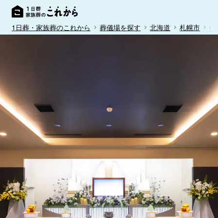
1日葬・家族葬のこれから
葬儀場を探す
北海道
札幌市
中