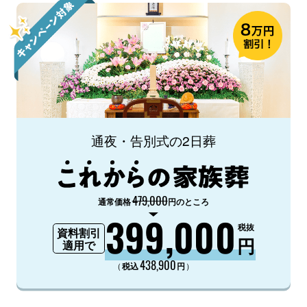
通夜・告別式の2日葬
479,000
通常価格
円のところ
399,000
税抜
資料割引
円
適用で
438,900
（
）
税込
円