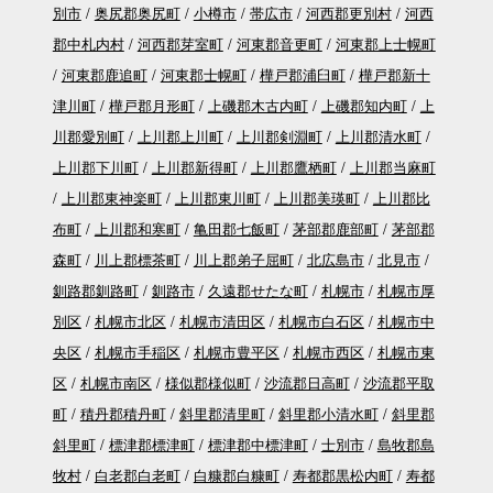
別市
奥尻郡奥尻町
小樽市
帯広市
河西郡更別村
河西
郡中札内村
河西郡芽室町
河東郡音更町
河東郡上士幌町
河東郡鹿追町
河東郡士幌町
樺戸郡浦臼町
樺戸郡新十
津川町
樺戸郡月形町
上磯郡木古内町
上磯郡知内町
上
川郡愛別町
上川郡上川町
上川郡剣淵町
上川郡清水町
上川郡下川町
上川郡新得町
上川郡鷹栖町
上川郡当麻町
上川郡東神楽町
上川郡東川町
上川郡美瑛町
上川郡比
布町
上川郡和寒町
亀田郡七飯町
茅部郡鹿部町
茅部郡
森町
川上郡標茶町
川上郡弟子屈町
北広島市
北見市
釧路郡釧路町
釧路市
久遠郡せたな町
札幌市
札幌市厚
別区
札幌市北区
札幌市清田区
札幌市白石区
札幌市中
央区
札幌市手稲区
札幌市豊平区
札幌市西区
札幌市東
区
札幌市南区
様似郡様似町
沙流郡日高町
沙流郡平取
町
積丹郡積丹町
斜里郡清里町
斜里郡小清水町
斜里郡
斜里町
標津郡標津町
標津郡中標津町
士別市
島牧郡島
牧村
白老郡白老町
白糠郡白糠町
寿都郡黒松内町
寿都