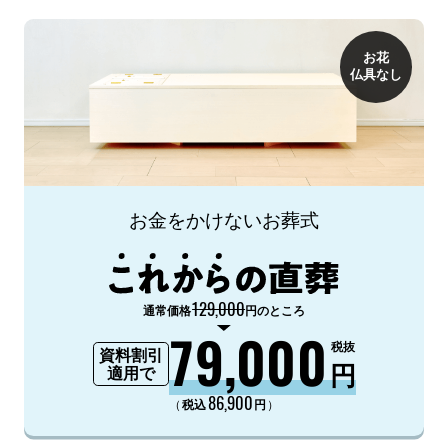
お花
仏具なし
お金をかけないお葬式
129,000
通常価格
円のところ
79,000
税抜
資料割引
円
適用で
86,900
（
）
税込
円