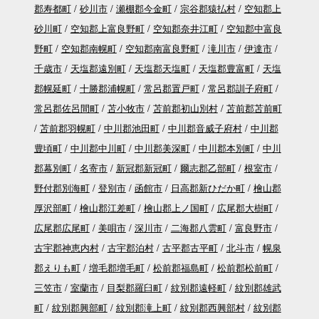
郡寿都町
砂川市
瀬棚郡今金町
宗谷郡猿払村
空知郡上
砂川町
空知郡上富良野町
空知郡奈井江町
空知郡中富良
野町
空知郡南幌町
空知郡南富良野町
滝川市
伊達市
千歳市
天塩郡遠別町
天塩郡天塩町
天塩郡豊富町
天塩
郡幌延町
十勝郡浦幌町
常呂郡置戸町
常呂郡訓子府町
常呂郡佐呂間町
苫小牧市
苫前郡初山別村
苫前郡苫前町
苫前郡羽幌町
中川郡池田町
中川郡音威子府村
中川郡
豊頃町
中川郡中川町
中川郡美深町
中川郡本別町
中川
郡幕別町
名寄市
新冠郡新冠町
爾志郡乙部町
根室市
野付郡別海町
登別市
函館市
日高郡新ひだか町
檜山郡
厚沢部町
檜山郡江差町
檜山郡上ノ国町
広尾郡大樹町
広尾郡広尾町
美唄市
深川市
二海郡八雲町
富良野市
古宇郡神恵内村
古宇郡泊村
古平郡古平町
北斗市
幌泉
郡えりも町
増毛郡増毛町
松前郡福島町
松前郡松前町
三笠市
室蘭市
目梨郡羅臼町
紋別郡遠軽町
紋別郡雄武
町
紋別郡興部町
紋別郡滝上町
紋別郡西興部村
紋別郡