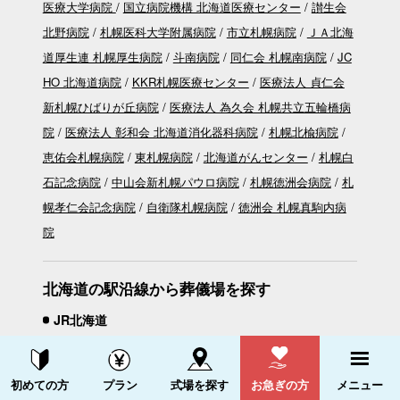
医療大学病院
国立病院機構 北海道医療センター
讃生会
北野病院
札幌医科大学附属病院
市立札幌病院
ＪＡ北海
道厚生連 札幌厚生病院
斗南病院
同仁会 札幌南病院
JC
HO 北海道病院
KKR札幌医療センター
医療法人 貞仁会
新札幌ひばりが丘病院
医療法人 為久会 札幌共立五輪橋病
院
医療法人 彰和会 北海道消化器科病院
札幌北楡病院
恵佑会札幌病院
東札幌病院
北海道がんセンター
札幌白
石記念病院
中山会新札幌パウロ病院
札幌徳洲会病院
札
幌孝仁会記念病院
自衛隊札幌病院
徳洲会 札幌真駒内病
院
北海道の駅沿線から葬儀場を探す
JR北海道
木古内
新函館北斗
新八雲
長万部
倶知安
新小樽
札
幌
資料請求する
電話をかける
初めての方
プラン
式場を探す
お急ぎの方
メニュー
函館
五稜郭
桔梗
大中山
七飯
仁山
大沼
大沼公園