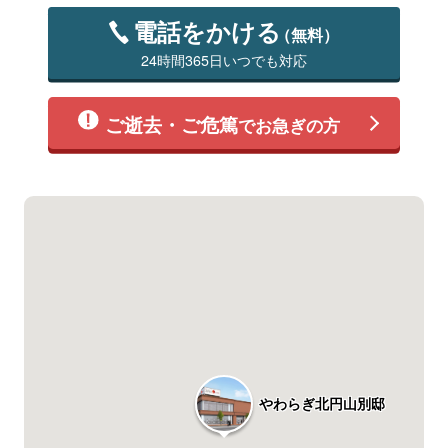
電話をかける
（無料）
24時間365日いつでも対応
ご逝去・ご危篤
でお急ぎの方
やわらぎ北円山別邸