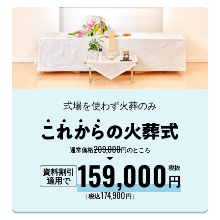
式場を使わず火葬のみ
209,000
通常価格
円のところ
159,000
税抜
資料割引
円
適用で
174,900
（
）
税込
円