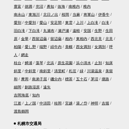
豊富
徳満
兜沼
勇知
抜海
南稚内
稚内
南永山
東旭川
北日ノ出
桜岡
当麻
将軍山
伊香牛
愛別
中愛別
愛山
安足間
東雲
上川
上白滝
白滝
旧白滝
下白滝
丸瀬布
瀬戸瀬
遠軽
安国
生野
生田
原
金華
西留辺蘂
留辺蘂
相内
東相内
西北見
北見
柏陽
愛し野
端野
緋牛内
美幌
西女満別
女満別
呼
人
網走
桂台
鱒浦
藻琴
北浜
原生花園
浜小清水
止別
知床
斜里
中斜里
南斜里
清里町
札弦
緑
川湯温泉
美留
和
摩周
南弟子屈
磯分内
標茶
五十石
茅沼
塘路
細岡
釧路湿原
遠矢
吉岡海底
知内
江差
上ノ国
中須田
桂岡
宮越
湯ノ岱
神明
吉堀
渡島鶴岡
札幌市交通局