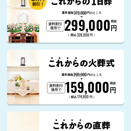
379,000
通常価格
円のところ
299,000
税抜
資料割引
円
適用で
328,900
（
）
税込
円
209,000
通常価格
円のところ
159,000
税抜
資料割引
円
適用で
174,900
（
）
税込
円