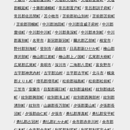
郡幌延町
十勝郡浦幌町
常呂郡置戸町
常呂郡訓子府町
常呂郡佐呂間町
苫小牧市
苫前郡初山別村
苫前郡苫前町
苫前郡羽幌町
中川郡池田町
中川郡音威子府村
中川郡
豊頃町
中川郡中川町
中川郡美深町
中川郡本別町
中川
郡幕別町
名寄市
新冠郡新冠町
爾志郡乙部町
根室市
野付郡別海町
登別市
函館市
日高郡新ひだか町
檜山郡
厚沢部町
檜山郡江差町
檜山郡上ノ国町
広尾郡大樹町
広尾郡広尾町
美唄市
深川市
二海郡八雲町
富良野市
古宇郡神恵内村
古宇郡泊村
古平郡古平町
北斗市
幌泉
郡えりも町
増毛郡増毛町
松前郡福島町
松前郡松前町
三笠市
室蘭市
目梨郡羅臼町
紋別郡遠軽町
紋別郡雄武
町
紋別郡興部町
紋別郡滝上町
紋別郡西興部村
紋別郡
湧別町
紋別市
山越郡長万部町
夕張郡栗山町
夕張郡長
沼町
夕張郡由仁町
夕張市
勇払郡厚真町
勇払郡安平町
勇払郡占冠村
勇払郡むかわ町
余市郡赤井川村
余市郡
仁木町
余市郡余市町
利尻郡利尻町
利尻郡利尻富士町