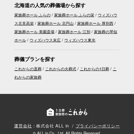
北海道の人気の葬儀場から探す
家族葬ホール ふらの
家族葬ホール ふらの栄
ウィズハウ
ス北見高栄
家族葬ホール 北円山
家族葬ホール 厚別西
家族葬ホール 美園斎場
家族葬ホール 江別
家族葬の琴似
ホール
ウィズハウス末広
ウィズハウス東光
葬儀プランを探す
これからの直葬
これからの火葬式
これからの1日葬
こ
れからの家族葬
運営会社
：株式会社 ALL in
プライバシーポリシー
© ALL in Co., Ltd. All Rights Reserved.