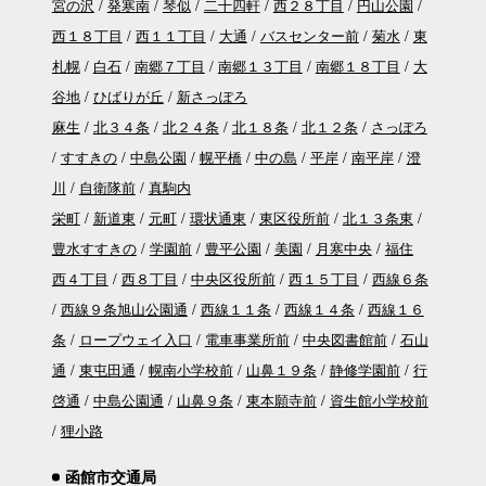
宮の沢
発寒南
琴似
二十四軒
西２８丁目
円山公園
西１８丁目
西１１丁目
大通
バスセンター前
菊水
東
札幌
白石
南郷７丁目
南郷１３丁目
南郷１８丁目
大
谷地
ひばりが丘
新さっぽろ
麻生
北３４条
北２４条
北１８条
北１２条
さっぽろ
すすきの
中島公園
幌平橋
中の島
平岸
南平岸
澄
川
自衛隊前
真駒内
栄町
新道東
元町
環状通東
東区役所前
北１３条東
豊水すすきの
学園前
豊平公園
美園
月寒中央
福住
西４丁目
西８丁目
中央区役所前
西１５丁目
西線６条
西線９条旭山公園通
西線１１条
西線１４条
西線１６
条
ロープウェイ入口
電車事業所前
中央図書館前
石山
通
東屯田通
幌南小学校前
山鼻１９条
静修学園前
行
啓通
中島公園通
山鼻９条
東本願寺前
資生館小学校前
狸小路
函館市交通局