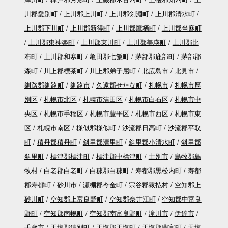
川郡愛別町
上川郡上川町
上川郡剣淵町
上川郡清水町
上川郡下川町
上川郡新得町
上川郡鷹栖町
上川郡当麻町
上川郡東神楽町
上川郡東川町
上川郡美瑛町
上川郡比
布町
上川郡和寒町
亀田郡七飯町
茅部郡鹿部町
茅部郡
森町
川上郡標茶町
川上郡弟子屈町
北広島市
北見市
釧路郡釧路町
釧路市
久遠郡せたな町
札幌市
札幌市厚
別区
札幌市北区
札幌市清田区
札幌市白石区
札幌市中
央区
札幌市手稲区
札幌市豊平区
札幌市西区
札幌市東
区
札幌市南区
様似郡様似町
沙流郡日高町
沙流郡平取
町
積丹郡積丹町
斜里郡清里町
斜里郡小清水町
斜里郡
斜里町
標津郡標津町
標津郡中標津町
士別市
島牧郡島
牧村
白老郡白老町
白糠郡白糠町
寿都郡黒松内町
寿都
郡寿都町
砂川市
瀬棚郡今金町
宗谷郡猿払村
空知郡上
砂川町
空知郡上富良野町
空知郡奈井江町
空知郡中富良
野町
空知郡南幌町
空知郡南富良野町
滝川市
伊達市
千歳市
天塩郡遠別町
天塩郡天塩町
天塩郡豊富町
天塩