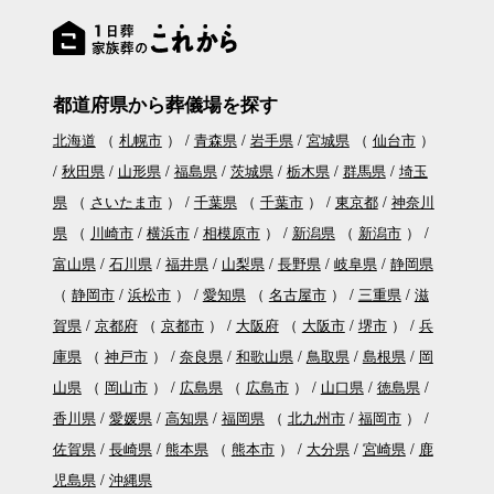
都道府県から葬儀場を探す
北海道
（
札幌市
）
青森県
岩手県
宮城県
（
仙台市
）
秋田県
山形県
福島県
茨城県
栃木県
群馬県
埼玉
県
（
さいたま市
）
千葉県
（
千葉市
）
東京都
神奈川
県
（
川崎市
横浜市
相模原市
）
新潟県
（
新潟市
）
富山県
石川県
福井県
山梨県
長野県
岐阜県
静岡県
（
静岡市
浜松市
）
愛知県
（
名古屋市
）
三重県
滋
賀県
京都府
（
京都市
）
大阪府
（
大阪市
堺市
）
兵
庫県
（
神戸市
）
奈良県
和歌山県
鳥取県
島根県
岡
山県
（
岡山市
）
広島県
（
広島市
）
山口県
徳島県
香川県
愛媛県
高知県
福岡県
（
北九州市
福岡市
）
佐賀県
長崎県
熊本県
（
熊本市
）
大分県
宮崎県
鹿
児島県
沖縄県