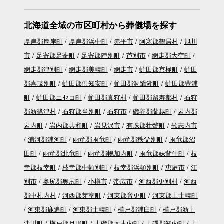
北海道全域の市区町村から葬儀場を探す
厚岸郡厚岸町
厚岸郡浜中町
赤平市
阿寒郡鶴居村
旭川
市
足寄郡足寄町
足寄郡陸別町
芦別市
網走郡大空町
網走郡津別町
網走郡美幌町
網走市
虻田郡京極町
虻田
郡喜茂別町
虻田郡倶知安町
虻田郡洞爺湖町
虻田郡豊浦
町
虻田郡ニセコ町
虻田郡真狩村
虻田郡留寿都村
石狩
郡新篠津村
石狩郡当別町
石狩市
磯谷郡蘭越町
岩内郡
岩内町
岩内郡共和町
岩見沢市
有珠郡壮瞥町
歌志内市
浦河郡浦河町
雨竜郡雨竜町
雨竜郡秩父別町
雨竜郡沼
田町
雨竜郡北竜町
雨竜郡幌加内町
雨竜郡妹背牛町
枝
幸郡枝幸町
枝幸郡中頓別町
枝幸郡浜頓別町
恵庭市
江
別市
奥尻郡奥尻町
小樽市
帯広市
河西郡更別村
河西
郡中札内村
河西郡芽室町
河東郡音更町
河東郡上士幌町
河東郡鹿追町
河東郡士幌町
樺戸郡浦臼町
樺戸郡新十
津川町
樺戸郡月形町
上磯郡木古内町
上磯郡知内町
上