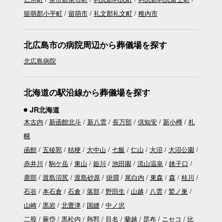
留萌郡小平町
留萌市
礼文郡礼文町
稚内市
北広島市の病院周辺から葬儀場を探す
北広島病院
北海道の駅沿線から葬儀場を探す
JR北海道
木古内
新函館北斗
新八雲
長万部
倶知安
新小樽
札
幌
函館
五稜郭
桔梗
大中山
七飯
仁山
大沼
大沼公園
赤井川
駒ケ岳
東山
姫川
池田園
流山温泉
銚子口
鹿部
渡島沼尻
渡島砂原
掛澗
尾白内
東森
森
桂川
石谷
本石倉
石倉
落部
野田生
山越
八雲
鷲ノ巣
山崎
黒岩
北豊津
国縫
中ノ沢
二股
蕨岱
黒松内
熱郛
目名
蘭越
昆布
ニセコ
比