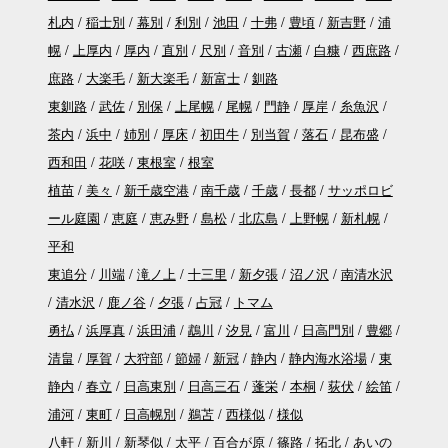
札内
稲士別
幕別
利別
池田
十弗
豊頃
新吉野
浦
幌
上厚内
厚内
直別
尺別
音別
古瀬
白糠
西庶路
庶路
大楽毛
新大楽毛
新富士
釧路
東釧路
武佐
別保
上尾幌
尾幌
門静
厚岸
糸魚沢
茶内
浜中
姉別
厚床
初田牛
別当賀
落石
昆布盛
西和田
花咲
東根室
根室
植苗
美々
新千歳空港
南千歳
千歳
長都
サッポロビ
ール庭園
恵庭
恵み野
島松
北広島
上野幌
新札幌
平和
東追分
川端
滝ノ上
十三里
新夕張
沼ノ沢
南清水沢
清水沢
鹿ノ谷
夕張
占冠
トマム
勇払
浜厚真
浜田浦
鵡川
汐見
富川
日高門別
豊郷
清畠
厚賀
大狩部
節婦
新冠
静内
静内海水浴場
東
静内
春立
日高東別
日高三石
蓬栄
本桐
荻伏
絵笛
浦河
東町
日高幌別
鵜苫
西様似
様似
八軒
新川
新琴似
太平
百合が原
篠路
拓北
あいの