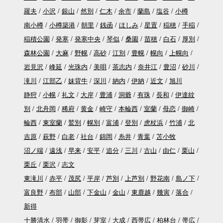
羅夫
小沢
銀山
然別
仁木
余市
蘭島
塩谷
小樽
南小樽
小樽築港
朝里
銭函
ほしみ
星置
稲穂
手稲
稲積公園
発寒
発寒中央
琴似
桑園
苗穂
白石
厚別
森林公園
大麻
野幌
高砂
江別
豊幌
幌向
上幌向
岩見沢
峰延
光珠内
美唄
茶志内
奈井江
豊沼
砂川
滝川
江部乙
妹背牛
深川
納内
伊納
近文
旭川
静狩
小幌
礼文
大岸
豊浦
洞爺
有珠
長和
伊達紋
別
北舟岡
稀府
黄金
崎守
本輪西
室蘭
母恋
御崎
輪西
東室蘭
鷲別
幌別
富浦
登別
虎杖浜
竹浦
北
吉原
萩野
白老
社台
錦岡
糸井
青葉
苫小牧
沼ノ端
遠浅
早来
安平
追分
三川
古山
由仁
栗山
栗丘
栗沢
志文
東滝川
赤平
茂尻
平岸
芦別
上芦別
野花南
島ノ下
富良野
布部
山部
下金山
金山
東鹿越
幾寅
落合
新得
十勝清水
羽帯
御影
芽室
大成
西帯広
柏林台
帯広