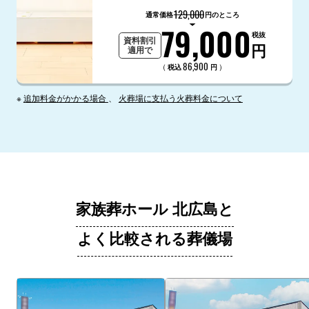
129,000
通常価格
円のところ
79,000
税抜
資料割引
円
適用で
86,900
（
）
税込
円
※
追加料金がかかる場合
、
火葬場に支払う火葬料金について
家族葬ホール 北広島と
よく比較される葬儀場