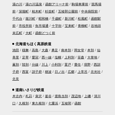
湯の川
湯の川温泉
函館アリーナ前
駒場車庫前
競馬場
前
深堀町
柏木町
杉並町
五稜郭公園前
中央病院前
千代台
堀川町
昭和橋
千歳町
新川町
松風町
函館駅
前
市役所前
魚市場通
十字街
宝来町
青柳町
谷地頭
末広町
大町
函館どつく前
北海道ちほく高原鉄道
池田
様舞
高島
大森
勇足
南本別
岡女堂
本別
仙
美里
足寄
愛冠
西一線
塩幌
上利別
笹森
大誉地
薫別
陸別
分線
川上
小利別
置戸
豊住
境野
西訓
子府
西富
訓子府
穂波
日ノ出
広郷
上常呂
北光社
北見
道南いさりび鉄道
木古内
札苅
泉沢
釜谷
渡島当別
茂辺地
上磯
清川
口
久根別
東久根別
七重浜
五稜郭
函館