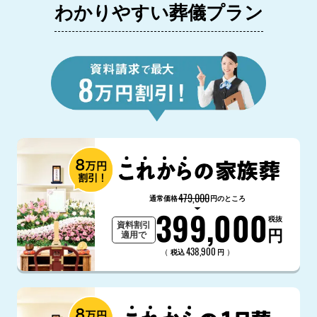
わかりやすい葬儀プラン
479,000
通常価格
円のところ
399,000
税抜
資料割引
円
適用で
438,900
（
）
税込
円