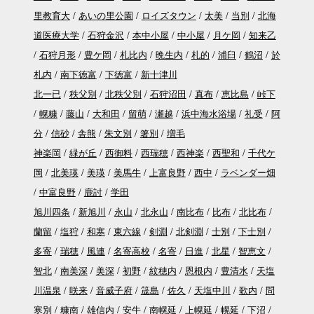
里教育大
あいの里公園
ロイズタウン
太美
当別
北海
道医療大学
石狩金沢
本中小屋
中小屋
月ケ岡
知来乙
石狩月形
豊ケ岡
札比内
晩生内
札的
浦臼
鶴沼
於
札内
南下徳富
下徳富
新十津川
北一已
秩父別
北秩父別
石狩沼田
真布
恵比島
峠下
幌糠
藤山
大和田
留萌
瀬越
浜中海水浴場
礼受
阿
分
信砂
舎熊
朱文別
箸別
増毛
神楽岡
緑が丘
西御料
西瑞穂
西神楽
西聖和
千代ケ
岡
北美瑛
美瑛
美馬牛
上富良野
西中
ラベンダー畑
中富良野
鹿討
学田
旭川四条
新旭川
永山
北永山
南比布
比布
北比布
蘭留
塩狩
和寒
東六線
剣淵
北剣淵
士別
下士別
多寄
瑞穂
風連
名寄高校
名寄
日進
北星
智恵文
智北
南美深
美深
初野
紋穂内
恩根内
豊清水
天塩
川温泉
咲来
音威子府
筬島
佐久
天塩中川
歌内
問
寒別
糠南
雄信内
安牛
南幌延
上幌延
幌延
下沼