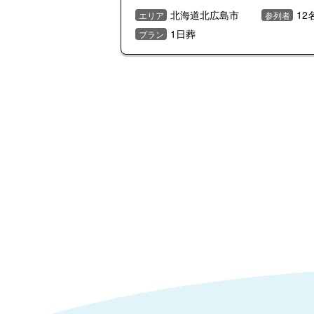
北海道北広島市
12
エリア
参列者
1日葬
プラン