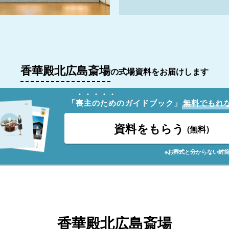
香華殿北広島斎場
の式場資料をお届けします
「
喪
主
の
た
め
のガイドブック」
無料でもれ
資料をもらう
(無料)
※お葬式と分からない封
香華殿北広島斎場