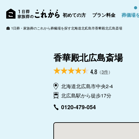
初めての方
プラン料金
葬儀場
1日葬・家族葬のこれから
葬儀場を探す
北海道
北広島市
香華殿北広島斎場
香華殿北広島斎場
4.8
（
3件
）
北海道北広島市中央2-4
北広島駅から徒歩17分
0120-479-054