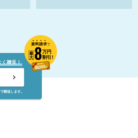
資
料
請
求
8
で
万円
最
割引!
大
なく贈呈！
筒で郵送します。