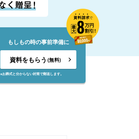
資
料
請
求
8
で
万円
最
割引!
大
もしもの時の事前準備に
資料をもらう
(無料)
※お葬式と分からない封筒で郵送します。