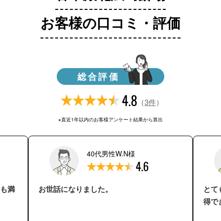
お客様の口コミ・評価
総合評価
4.8
（
3件
）
※直近1年以内のお客様アンケート結果から算出
40代男性W.N様
4.6
も満
お世話になりました。
とて
得で