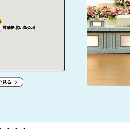
8
香華殿北広島斎場
で見る