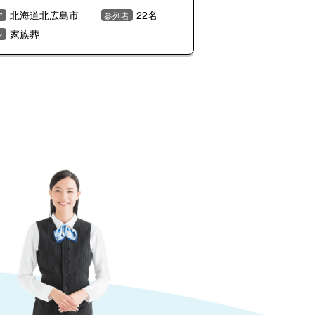
北海道北広島市
22名
ア
参列者
家族葬
ン