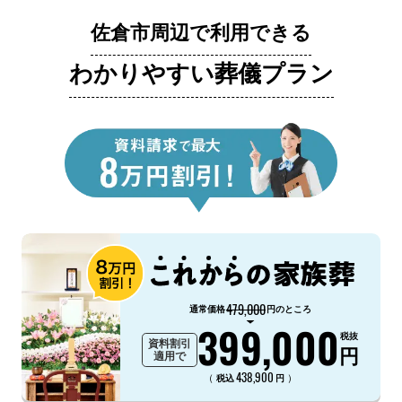
佐倉市周辺で利用できる
わかりやすい葬儀プラン
479,000
通常価格
円のところ
399,000
税抜
資料割引
円
適用で
438,900
（
）
税込
円