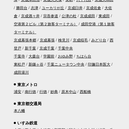
勝田台
志津
ユーカリが丘
京成臼井
京成佐倉
大佐
倉
京成酒々井
宗吾参道
公津の杜
京成成田
東成田
空港第２ビル（第２旅客ターミナル）
成田空港（第１旅客
ターミナル）
京成幕張本郷
京成幕張
検見川
京成稲毛
みどり台
西
登戸
新千葉
京成千葉
千葉中央
千葉寺
大森台
学園前
おゆみ野
ちはら台
東松戸
新鎌ヶ谷
千葉ニュータウン中央
印旛日本医大
成田湯川
東京メトロ
浦安
南行徳
行徳
妙典
原木中山
西船橋
東京都交通局
本八幡
いすみ鉄道