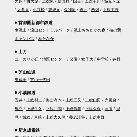
大原
西大原
上総東
新田野
国吉
上総中川
城見ヶ丘
大多喜
小谷松
東総元
久我原
総元
西畑
上総中野
首都圏新都市鉄道
南流山
流山セントラルパーク
流山おおたかの森
柏の葉
キャンパス
柏たなか
山万
ユーカリが丘
地区センター
公園
女子大
中学校
井野
芝山鉄道
東成田
芝山千代田
小湊鐵道
五井
上総村上
海士有木
上総三又
上総山田
光風台
馬立
上総牛久
上総川間
上総鶴舞
上総久保
高滝
里
見
飯給
月崎
上総大久保
養老渓谷
上総中野
新京成電鉄