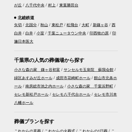
が丘
八千代中央
村上
東葉勝田台
北総鉄道
矢切
北国分
秋山
東松戸
松飛台
大町
新鎌ヶ谷
西
白井
白井
小室
千葉ニュータウン中央
印西牧の原
印
旛日本医大
千葉県の人気の葬儀場から探す
小さな森の家 鎌ヶ谷初富
サンセルモ玉泉院 蘇我会館
緑区あすみが丘ホール
成田市花崎町ホール
館山市北条ホ
ール
南房総市池之内ホール
小さな森の家 千葉浜野町
セレモ新松戸ホール
セレモ八千代台ホール
セレモ市川本
八幡ホール
葬儀プランを探す
これからの直葬
これからの火葬式
これからの1日葬
こ