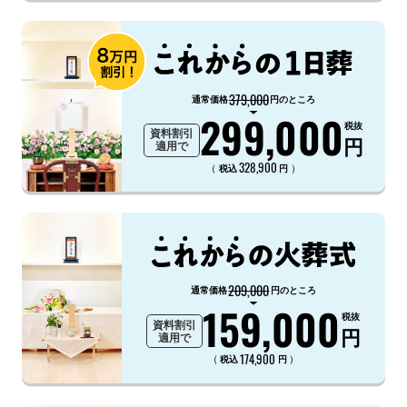
379,000
通常価格
円のところ
299,000
税抜
資料割引
円
適用で
328,900
（
）
税込
円
209,000
通常価格
円のところ
159,000
税抜
資料割引
円
適用で
174,900
（
）
税込
円