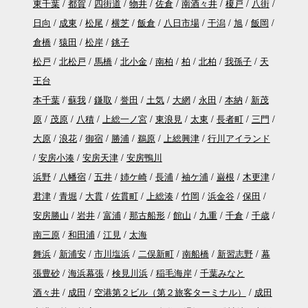
東千葉
都賀
四街道
物井
佐倉
南酒々井
榎戸
八街
日向
成東
松尾
横芝
飯倉
八日市場
干潟
旭
飯岡
倉橋
猿田
松岸
銚子
松戸
北松戸
馬橋
北小金
南柏
柏
北柏
我孫子
天
王台
本千葉
蘇我
鎌取
誉田
土気
大網
永田
本納
新茂
原
茂原
八積
上総一ノ宮
東浪見
太東
長者町
三門
大原
浪花
御宿
勝浦
鵜原
上総興津
行川アイランド
安房小湊
安房天津
安房鴨川
浜野
八幡宿
五井
姉ケ崎
長浦
袖ケ浦
巌根
木更津
君津
青堀
大貫
佐貫町
上総湊
竹岡
浜金谷
保田
安房勝山
岩井
富浦
那古船形
館山
九重
千倉
千歳
南三原
和田浦
江見
太海
舞浜
新浦安
市川塩浜
二俣新町
南船橋
新習志野
幕
張豊砂
海浜幕張
検見川浜
稲毛海岸
千葉みなと
酒々井
成田
空港第２ビル（第２旅客ターミナル）
成田