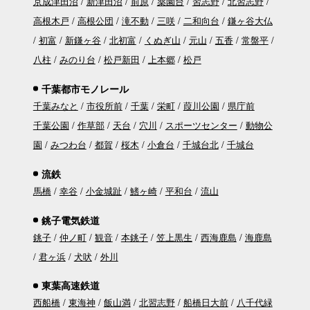
京成津田沼
新津田沼
前原
薬園台
習志野
北習志野
高根木戸
高根公団
滝不動
三咲
二和向台
鎌ヶ谷大仏
初富
新鎌ヶ谷
北初富
くぬぎ山
元山
五香
常盤平
八柱
みのり台
松戸新田
上本郷
松戸
千葉都市モノレール
千葉みなと
市役所前
千葉
栄町
葭川公園
県庁前
千葉公園
作草部
天台
穴川
スポーツセンター
動物公
園
みつわ台
都賀
桜木
小倉台
千城台北
千城台
流鉄
馬橋
幸谷
小金城趾
鰭ヶ崎
平和台
流山
銚子電気鉄道
銚子
仲ノ町
観音
本銚子
笠上黒生
西海鹿島
海鹿島
君ヶ浜
犬吠
外川
東葉高速鉄道
西船橋
東海神
飯山満
北習志野
船橋日大前
八千代緑