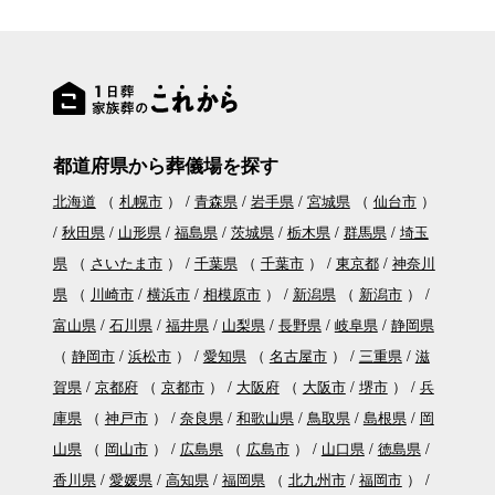
都道府県から葬儀場を探す
北海道
（
札幌市
）
青森県
岩手県
宮城県
（
仙台市
）
秋田県
山形県
福島県
茨城県
栃木県
群馬県
埼玉
県
（
さいたま市
）
千葉県
（
千葉市
）
東京都
神奈川
県
（
川崎市
横浜市
相模原市
）
新潟県
（
新潟市
）
富山県
石川県
福井県
山梨県
長野県
岐阜県
静岡県
（
静岡市
浜松市
）
愛知県
（
名古屋市
）
三重県
滋
賀県
京都府
（
京都市
）
大阪府
（
大阪市
堺市
）
兵
庫県
（
神戸市
）
奈良県
和歌山県
鳥取県
島根県
岡
山県
（
岡山市
）
広島県
（
広島市
）
山口県
徳島県
香川県
愛媛県
高知県
福岡県
（
北九州市
福岡市
）