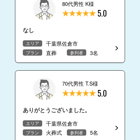
80代男性 K様
5.0
なし
千葉県佐倉市
エリア
直葬
3名
プラン
参列者
70代男性 T.S様
5.0
ありがとうございました。
千葉県佐倉市
エリア
火葬式
5名
プラン
参列者