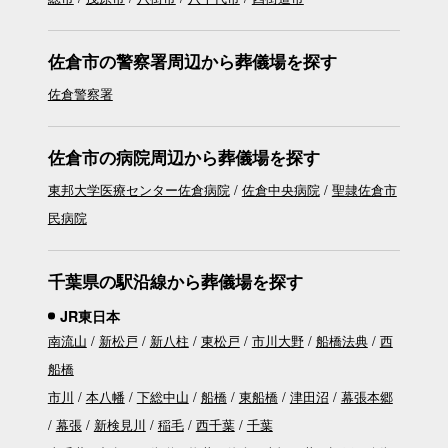
佐倉市の警察署周辺から葬儀場を探す
佐倉警察署
佐倉市の病院周辺から葬儀場を探す
東邦大学医療センター佐倉病院
佐倉中央病院
聖隷佐倉市
民病院
千葉県の駅沿線から葬儀場を探す
JR東日本
南流山
新松戸
新八柱
東松戸
市川大野
船橋法典
西
船橋
市川
本八幡
下総中山
船橋
東船橋
津田沼
幕張本郷
幕張
新検見川
稲毛
西千葉
千葉