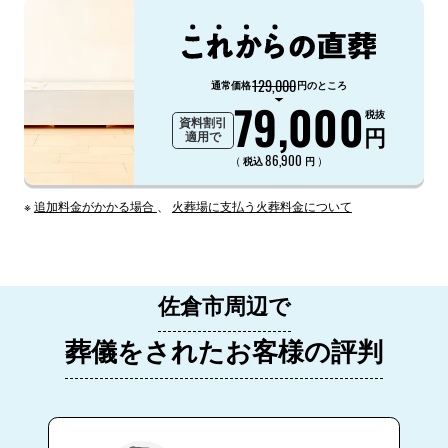
129,000
通常価格
円のところ
79,000
税抜
資料割引
円
適用で
86,900
（
）
税込
円
※
追加料金がかかる場合
、
火葬場に支払う火葬料金について
佐倉市周辺で
葬儀をされたお客様の評判