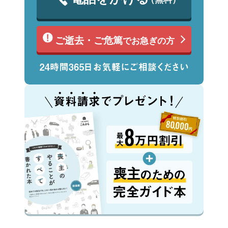
ご逝去・ご危篤
でお急ぎの方