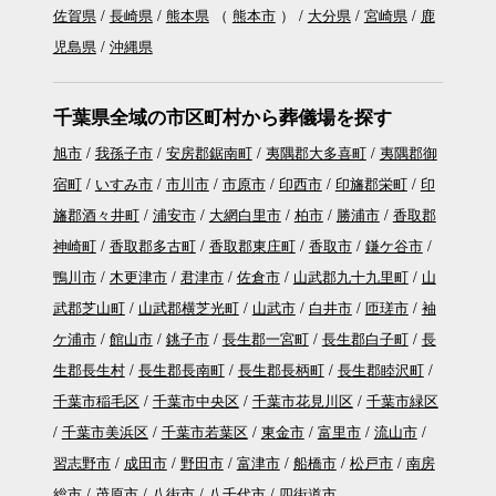
佐賀県
長崎県
熊本県
（
熊本市
）
大分県
宮崎県
鹿
児島県
沖縄県
千葉県全域の市区町村から葬儀場を探す
旭市
我孫子市
安房郡鋸南町
夷隅郡大多喜町
夷隅郡御
宿町
いすみ市
市川市
市原市
印西市
印旛郡栄町
印
旛郡酒々井町
浦安市
大網白里市
柏市
勝浦市
香取郡
神崎町
香取郡多古町
香取郡東庄町
香取市
鎌ケ谷市
鴨川市
木更津市
君津市
佐倉市
山武郡九十九里町
山
武郡芝山町
山武郡横芝光町
山武市
白井市
匝瑳市
袖
ケ浦市
館山市
銚子市
長生郡一宮町
長生郡白子町
長
生郡長生村
長生郡長南町
長生郡長柄町
長生郡睦沢町
千葉市稲毛区
千葉市中央区
千葉市花見川区
千葉市緑区
千葉市美浜区
千葉市若葉区
東金市
富里市
流山市
習志野市
成田市
野田市
富津市
船橋市
松戸市
南房
総市
茂原市
八街市
八千代市
四街道市