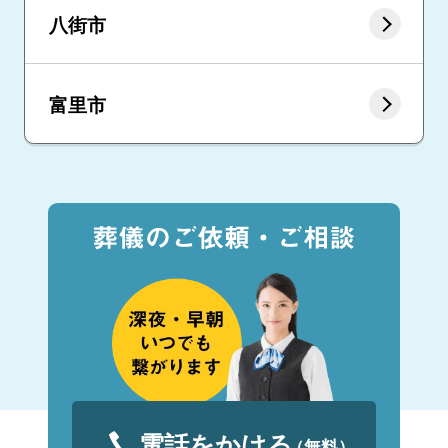
八街市
富里市
電話をかける
（無料）