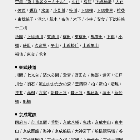
空港（第１旅客ターミナル）
久住
滑河
下総神崎
大戸
佐原
香取
水郷
小見川
笹川
下総橘
下総豊里
椎柴
東我孫子
湖北
新木
布佐
木下
小林
安食
下総松崎
十二橋
祇園
上総清川
東清川
横田
東横田
馬来田
下郡
小
櫃
俵田
久留里
平山
上総松丘
上総亀山
福俵
東金
求名
東武鉄道
川間
七光台
清水公園
愛宕
野田市
梅郷
運河
江戸
川台
初石
流山おおたかの森
豊四季
柏
新柏
増尾
逆井
高柳
六実
新鎌ヶ谷
鎌ヶ谷
馬込沢
塚田
新船
橋
船橋
京成電鉄
国府台
市川真間
菅野
京成八幡
鬼越
京成中山
東中
山
京成西船
海神
京成船橋
大神宮下
船橋競馬場
谷
津
京成津田沼
京成大久保
実籾
八千代台
京成大和田