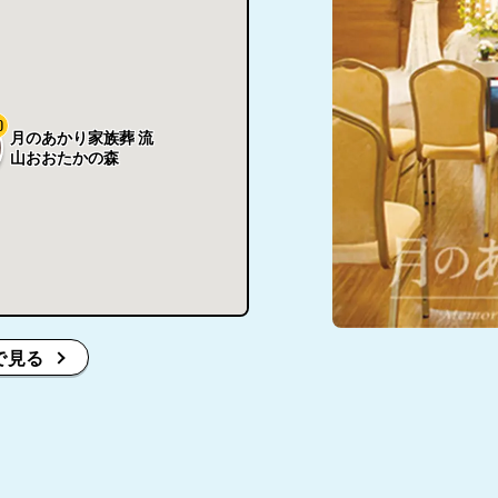
0
月のあかり家族葬 流
山おおたかの森
で見る