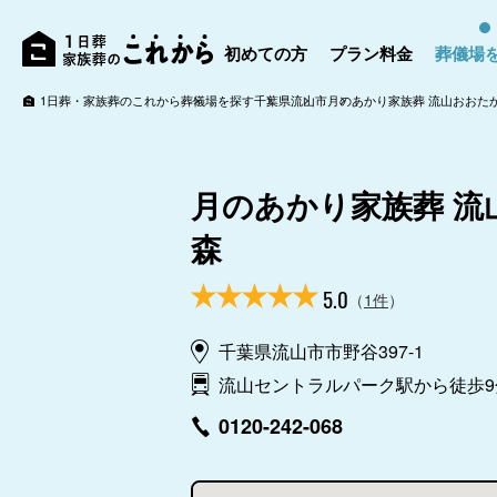
初めての方
プラン料金
葬儀場
1日葬・家族葬のこれから
葬儀場を探す
千葉県
流山市
月のあかり家族葬 流山おおた
月のあかり家族葬 流
森
5.0
（
1件
）
千葉県流山市市野谷397-1
流山セントラルパーク駅から徒歩9
0120-242-068