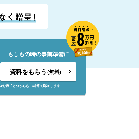
資
料
請
求
8
で
万円
最
割引!
大
もしもの時の事前準備に
資料をもらう
(無料)
※お葬式と分からない封筒で郵送します。