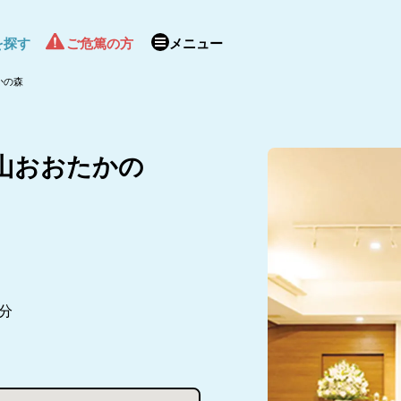
を探す
ご危篤の方
メニュー
かの森
山おおたかの
分