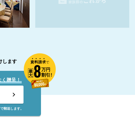
けします
資
料
請
求
8
で
万円
最
割引!
大
なく贈呈！
筒で郵送します。