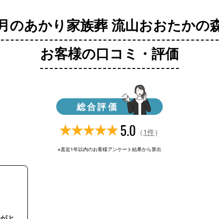
月のあかり家族葬 流山おおたかの
お客様の口コミ・評価
総合評価
5.0
（
1件
）
※直近1年以内のお客様アンケート結果から算出
がと