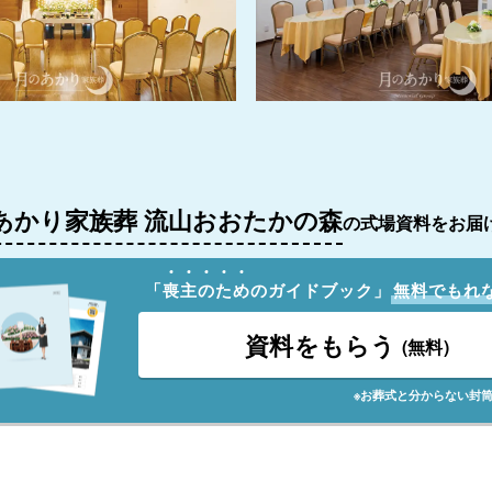
あかり家族葬 流山おおたかの森
の式場資料をお届
「
喪
主
の
た
め
のガイドブック」
無料でもれ
資料をもらう
(無料)
※お葬式と分からない封