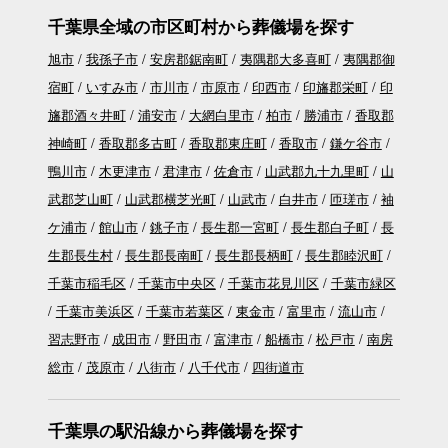
千葉県全域の市区町村から葬儀場を探す
旭市
我孫子市
安房郡鋸南町
夷隅郡大多喜町
夷隅郡御
宿町
いすみ市
市川市
市原市
印西市
印旛郡栄町
印
旛郡酒々井町
浦安市
大網白里市
柏市
勝浦市
香取郡
神崎町
香取郡多古町
香取郡東庄町
香取市
鎌ケ谷市
鴨川市
木更津市
君津市
佐倉市
山武郡九十九里町
山
武郡芝山町
山武郡横芝光町
山武市
白井市
匝瑳市
袖
ケ浦市
館山市
銚子市
長生郡一宮町
長生郡白子町
長
生郡長生村
長生郡長南町
長生郡長柄町
長生郡睦沢町
千葉市稲毛区
千葉市中央区
千葉市花見川区
千葉市緑区
千葉市美浜区
千葉市若葉区
東金市
富里市
流山市
習志野市
成田市
野田市
富津市
船橋市
松戸市
南房
総市
茂原市
八街市
八千代市
四街道市
千葉県の駅沿線から葬儀場を探す