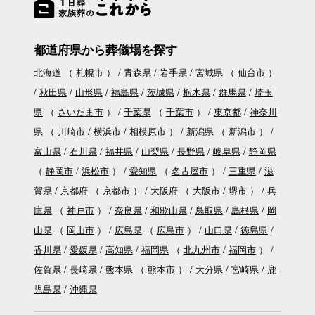
都道府県から葬儀場を探す
北海道
（
札幌市
）
青森県
岩手県
宮城県
（
仙台市
）
秋田県
山形県
福島県
茨城県
栃木県
群馬県
埼玉
県
（
さいたま市
）
千葉県
（
千葉市
）
東京都
神奈川
県
（
川崎市
横浜市
相模原市
）
新潟県
（
新潟市
）
富山県
石川県
福井県
山梨県
長野県
岐阜県
静岡県
（
静岡市
浜松市
）
愛知県
（
名古屋市
）
三重県
滋
賀県
京都府
（
京都市
）
大阪府
（
大阪市
堺市
）
兵
庫県
（
神戸市
）
奈良県
和歌山県
鳥取県
島根県
岡
山県
（
岡山市
）
広島県
（
広島市
）
山口県
徳島県
香川県
愛媛県
高知県
福岡県
（
北九州市
福岡市
）
佐賀県
長崎県
熊本県
（
熊本市
）
大分県
宮崎県
鹿
児島県
沖縄県