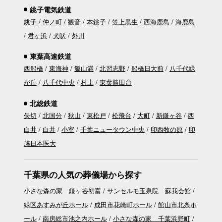
銚子電気鉄道
銚子
仲ノ町
観音
本銚子
笠上黒生
西海鹿島
海鹿島
君ヶ浜
犬吠
外川
東葉高速鉄道
西船橋
東海神
飯山満
北習志野
船橋日大前
八千代緑
が丘
八千代中央
村上
東葉勝田台
北総鉄道
矢切
北国分
秋山
東松戸
松飛台
大町
新鎌ヶ谷
西
白井
白井
小室
千葉ニュータウン中央
印西牧の原
印
旛日本医大
千葉県の人気の葬儀場から探す
小さな森の家 鎌ヶ谷初富
サンセルモ玉泉院 蘇我会館
緑区あすみが丘ホール
成田市花崎町ホール
館山市北条ホ
ール
南房総市池之内ホール
小さな森の家 千葉浜野町