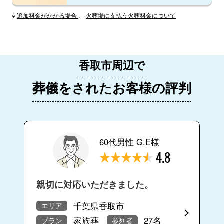
※
追加料金がかかる場合
、
火葬場に支払う火葬料金について
香取市周辺で
葬儀をされたお客様の評判
60代男性 G.E様
4.8
親切に対応いただきました。
千葉県香取市
エリア
家族葬
27名
プラン
参列者