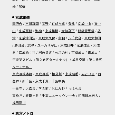
橋
船橋
京成電鉄
国府台
市川真間
菅野
京成八幡
鬼越
京成中山
東中
山
京成西船
海神
京成船橋
大神宮下
船橋競馬場
谷
津
京成津田沼
京成大久保
実籾
八千代台
京成大和田
勝田台
志津
ユーカリが丘
京成臼井
京成佐倉
大佐
倉
京成酒々井
宗吾参道
公津の杜
京成成田
東成田
空港第２ビル（第２旅客ターミナル）
成田空港（第１旅客
ターミナル）
京成幕張本郷
京成幕張
検見川
京成稲毛
みどり台
西
登戸
新千葉
京成千葉
千葉中央
千葉寺
大森台
学園前
おゆみ野
ちはら台
東松戸
新鎌ヶ谷
千葉ニュータウン中央
印旛日本医大
成田湯川
東京メトロ