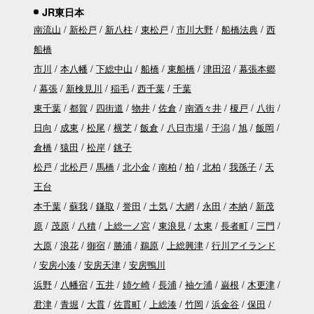
JR東日本
南流山
新松戸
新八柱
東松戸
市川大野
船橋法典
西
船橋
市川
本八幡
下総中山
船橋
東船橋
津田沼
幕張本郷
幕張
新検見川
稲毛
西千葉
千葉
東千葉
都賀
四街道
物井
佐倉
南酒々井
榎戸
八街
日向
成東
松尾
横芝
飯倉
八日市場
干潟
旭
飯岡
倉橋
猿田
松岸
銚子
松戸
北松戸
馬橋
北小金
南柏
柏
北柏
我孫子
天
王台
本千葉
蘇我
鎌取
誉田
土気
大網
永田
本納
新茂
原
茂原
八積
上総一ノ宮
東浪見
太東
長者町
三門
大原
浪花
御宿
勝浦
鵜原
上総興津
行川アイランド
安房小湊
安房天津
安房鴨川
浜野
八幡宿
五井
姉ケ崎
長浦
袖ケ浦
巌根
木更津
君津
青堀
大貫
佐貫町
上総湊
竹岡
浜金谷
保田