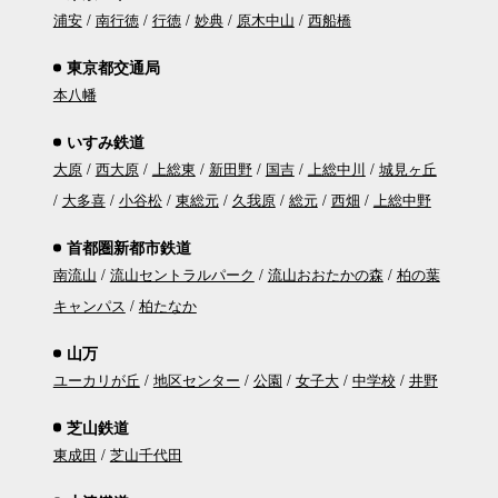
浦安
南行徳
行徳
妙典
原木中山
西船橋
東京都交通局
本八幡
いすみ鉄道
大原
西大原
上総東
新田野
国吉
上総中川
城見ヶ丘
大多喜
小谷松
東総元
久我原
総元
西畑
上総中野
首都圏新都市鉄道
南流山
流山セントラルパーク
流山おおたかの森
柏の葉
キャンパス
柏たなか
山万
ユーカリが丘
地区センター
公園
女子大
中学校
井野
芝山鉄道
東成田
芝山千代田