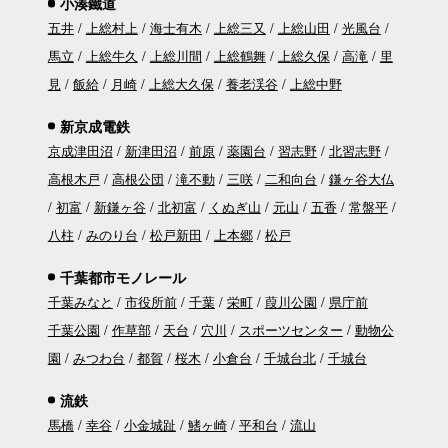
小湊鐵道
五井
上総村上
海士有木
上総三又
上総山田
光風台
馬立
上総牛久
上総川間
上総鶴舞
上総久保
高滝
里
見
飯給
月崎
上総大久保
養老渓谷
上総中野
新京成電鉄
京成津田沼
新津田沼
前原
薬園台
習志野
北習志野
高根木戸
高根公団
滝不動
三咲
二和向台
鎌ヶ谷大仏
初富
新鎌ヶ谷
北初富
くぬぎ山
元山
五香
常盤平
八柱
みのり台
松戸新田
上本郷
松戸
千葉都市モノレール
千葉みなと
市役所前
千葉
栄町
葭川公園
県庁前
千葉公園
作草部
天台
穴川
スポーツセンター
動物公
園
みつわ台
都賀
桜木
小倉台
千城台北
千城台
流鉄
馬橋
幸谷
小金城趾
鰭ヶ崎
平和台
流山