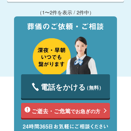
（1〜2件を表示 / 2件中）
電話をかける
（無料）
ご逝去・ご危篤
でお急ぎの方