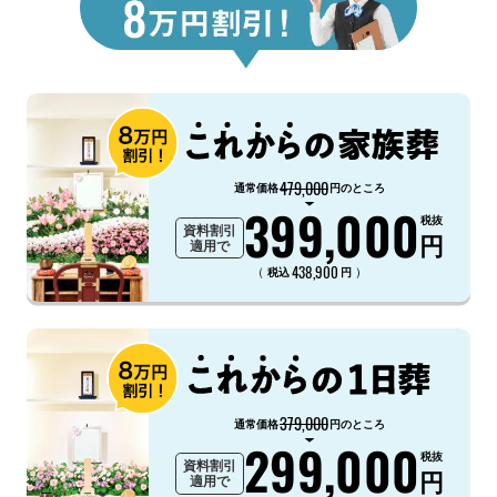
479,000
通常価格
円のところ
399,000
税抜
資料割引
円
適用で
438,900
（
）
税込
円
379,000
通常価格
円のところ
299,000
税抜
資料割引
円
適用で