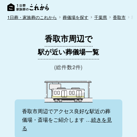
1日葬・家族葬のこれから
葬儀場を探す
千葉県
香取市
駅
香取市周辺で
駅が近い葬儀場一覧
(総件数2件)
香取市周辺でアクセス良好な駅近の葬
儀場・斎場をご紹介します
…
続きを見
る