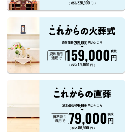
328,900
（
）
税込
円
209,000
通常価格
円のところ
159,000
税抜
資料割引
円
適用で
174,900
（
）
税込
円
129,000
通常価格
円のところ
79,000
税抜
資料割引
円
適用で
86,900
（
）
税込
円