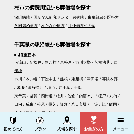
柏市の病院周辺から葬儀場を探す
深町病院
国立がん研究センター東病院
東京慈恵会医科大
学附属柏病院
柏たなか病院
辻仲病院柏の葉
千葉県の駅沿線から葬儀場を探す
JR東日本
南流山
新松戸
新八柱
東松戸
市川大野
船橋法典
西
船橋
市川
本八幡
下総中山
船橋
東船橋
津田沼
幕張本郷
幕張
新検見川
稲毛
西千葉
千葉
東千葉
都賀
四街道
物井
佐倉
南酒々井
榎戸
八街
日向
成東
松尾
横芝
飯倉
八日市場
干潟
旭
飯岡
倉橋
猿田
松岸
銚子
松戸
北松戸
馬橋
北小金
南柏
柏
北柏
我孫子
天
資料請求する
電話をかける
初めての方
プラン
式場を探す
お急ぎの方
メニュー
王台