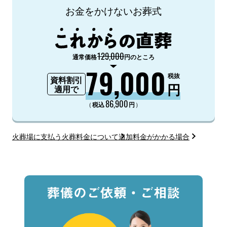
お金をかけないお葬式
129,000
通常価格
円のところ
79,000
税抜
資料割引
円
適用で
86,900
（
）
税込
円
火葬場に支払う火葬料金について
追加料金がかかる場合