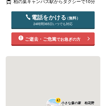
柏の葉キャンパス駅からタクシーで10分
電話をかける
（無料）
24時間365日いつでも対応
ご逝去・ご危篤
でお急ぎの方
4.7
小さな森の家 柏花野