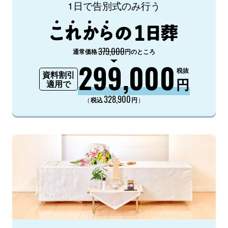
1日で告別式のみ行う
379,000
通常価格
円のところ
299,000
税抜
資料割引
円
適用で
328,900
（
）
税込
円