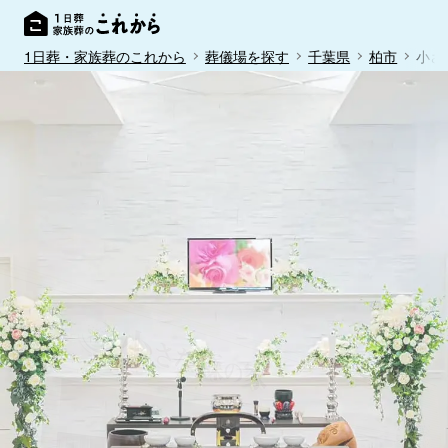
1日葬・家族葬のこれから
葬儀場を探す
千葉県
柏市
小さ