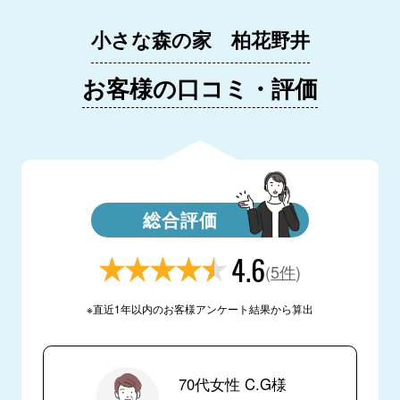
小さな森の家 柏花野井
お客様の口コミ・評価
総合評価
4.6
(
5件
)
※直近1年以内のお客様アンケート結果から算出
70代女性 C.G様