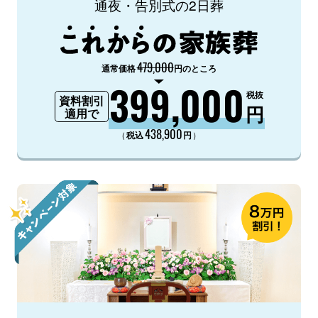
通夜・告別式の2日葬
479,000
通常価格
円のところ
399,000
税抜
資料割引
円
適用で
438,900
（
）
税込
円