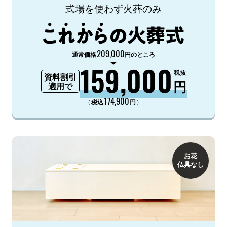
式場を使わず火葬のみ
209,000
通常価格
円のところ
159,000
税抜
資料割引
円
適用で
174,900
（
）
税込
円
お花
仏具なし