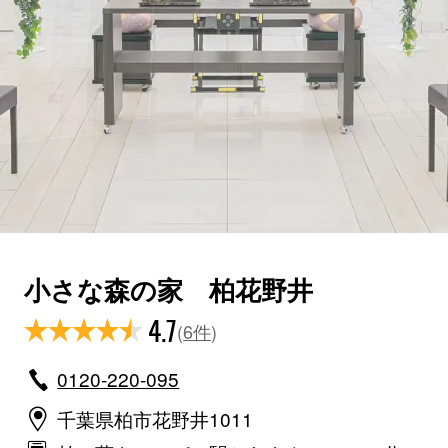
小さな森の家 柏花野井
4.7
(
6件
)
0120-220-095
千葉県柏市花野井1011