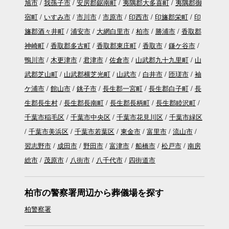
旭市
我孫子市
安房郡鋸南町
夷隅郡大多喜町
夷隅郡御
宿町
いすみ市
市川市
市原市
印西市
印旛郡栄町
印
旛郡酒々井町
浦安市
大網白里市
柏市
勝浦市
香取郡
神崎町
香取郡多古町
香取郡東庄町
香取市
鎌ケ谷市
鴨川市
木更津市
君津市
佐倉市
山武郡九十九里町
山
武郡芝山町
山武郡横芝光町
山武市
白井市
匝瑳市
袖
ケ浦市
館山市
銚子市
長生郡一宮町
長生郡白子町
長
生郡長生村
長生郡長南町
長生郡長柄町
長生郡睦沢町
千葉市稲毛区
千葉市中央区
千葉市花見川区
千葉市緑区
千葉市美浜区
千葉市若葉区
東金市
富里市
流山市
習志野市
成田市
野田市
富津市
船橋市
松戸市
南房
総市
茂原市
八街市
八千代市
四街道市
柏市の警察署周辺から葬儀場を探す
柏警察署