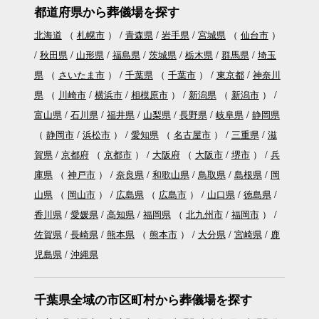
都道府県から葬儀場を探す
北海道
（
札幌市
）
青森県
岩手県
宮城県
（
仙台市
）
秋田県
山形県
福島県
茨城県
栃木県
群馬県
埼玉
県
（
さいたま市
）
千葉県
（
千葉市
）
東京都
神奈川
県
（
川崎市
横浜市
相模原市
）
新潟県
（
新潟市
）
富山県
石川県
福井県
山梨県
長野県
岐阜県
静岡県
（
静岡市
浜松市
）
愛知県
（
名古屋市
）
三重県
滋
賀県
京都府
（
京都市
）
大阪府
（
大阪市
堺市
）
兵
庫県
（
神戸市
）
奈良県
和歌山県
鳥取県
島根県
岡
山県
（
岡山市
）
広島県
（
広島市
）
山口県
徳島県
香川県
愛媛県
高知県
福岡県
（
北九州市
福岡市
）
佐賀県
長崎県
熊本県
（
熊本市
）
大分県
宮崎県
鹿
児島県
沖縄県
千葉県全域の市区町村から葬儀場を探す