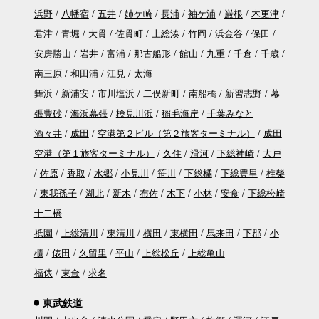
浜野
八幡宿
五井
姉ケ崎
長浦
袖ケ浦
巌根
木更津
君津
青堀
大貫
佐貫町
上総湊
竹岡
浜金谷
保田
安房勝山
岩井
富浦
那古船形
館山
九重
千倉
千歳
南三原
和田浦
江見
太海
舞浜
新浦安
市川塩浜
二俣新町
南船橋
新習志野
幕
張豊砂
海浜幕張
検見川浜
稲毛海岸
千葉みなと
酒々井
成田
空港第２ビル（第２旅客ターミナル）
成田
空港（第１旅客ターミナル）
久住
滑河
下総神崎
大戸
佐原
香取
水郷
小見川
笹川
下総橘
下総豊里
椎柴
東我孫子
湖北
新木
布佐
木下
小林
安食
下総松崎
十二橋
祇園
上総清川
東清川
横田
東横田
馬来田
下郡
小
櫃
俵田
久留里
平山
上総松丘
上総亀山
福俵
東金
求名
東武鉄道