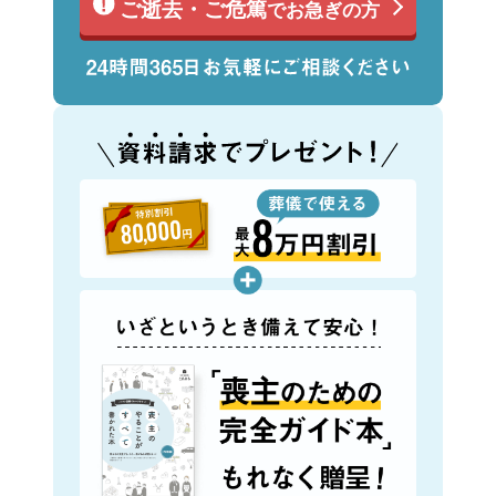
ご逝去・ご危篤
でお急ぎの方