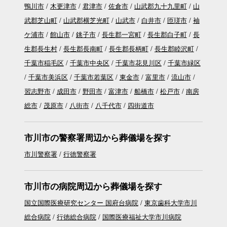
鴨川市
木更津市
君津市
佐倉市
山武郡九十九里町
山
武郡芝山町
山武郡横芝光町
山武市
白井市
匝瑳市
袖
ケ浦市
館山市
銚子市
長生郡一宮町
長生郡白子町
長
生郡長生村
長生郡長南町
長生郡長柄町
長生郡睦沢町
千葉市稲毛区
千葉市中央区
千葉市花見川区
千葉市緑区
千葉市美浜区
千葉市若葉区
東金市
富里市
流山市
習志野市
成田市
野田市
富津市
船橋市
松戸市
南房
総市
茂原市
八街市
八千代市
四街道市
市川市の警察署周辺から葬儀場を探す
市川警察署
行徳警察署
市川市の病院周辺から葬儀場を探す
国立国際医療研究センター 国府台病院
東京歯科大学市川
総合病院
行徳総合病院
国際医療福祉大学市川病院