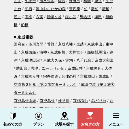
川間
七光台
清水公園
愛宕
野田市
梅郷
運河
江戸
川台
初石
流山おおたかの森
豊四季
柏
新柏
増尾
逆井
高柳
六実
新鎌ヶ谷
鎌ヶ谷
馬込沢
塚田
新船
橋
船橋
京成電鉄
国府台
市川真間
菅野
京成八幡
鬼越
京成中山
東中
山
京成西船
海神
京成船橋
大神宮下
船橋競馬場
谷
津
京成津田沼
京成大久保
実籾
八千代台
京成大和田
勝田台
志津
ユーカリが丘
京成臼井
京成佐倉
大佐
倉
京成酒々井
宗吾参道
公津の杜
京成成田
東成田
空港第２ビル（第２旅客ターミナル）
成田空港（第１旅客
ターミナル）
京成幕張本郷
京成幕張
検見川
京成稲毛
みどり台
西
登戸
新千葉
京成千葉
千葉中央
千葉寺
大森台
学園前
おゆみ野
ちはら台
資料請求する
電話をかける
初めての方
プラン
式場を探す
お急ぎの方
メニュー
東松戸
新鎌ヶ谷
千葉ニュータウン中央
印旛日本医大