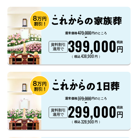
479,000
通常価格
円のところ
399,000
税抜
資料割引
円
適用で
438,900
（
）
税込
円
379,000
通常価格
円のところ
299,000
税抜
資料割引
円
適用で
328,900
（
）
税込
円