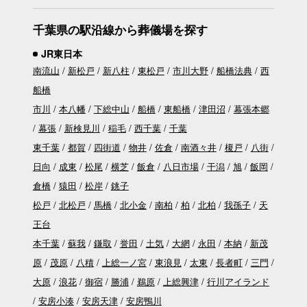
千葉県の駅沿線から葬儀場を探す
JR東日本
南流山
新松戸
新八柱
東松戸
市川大野
船橋法典
西
船橋
市川
本八幡
下総中山
船橋
東船橋
津田沼
幕張本郷
幕張
新検見川
稲毛
西千葉
千葉
東千葉
都賀
四街道
物井
佐倉
南酒々井
榎戸
八街
日向
成東
松尾
横芝
飯倉
八日市場
干潟
旭
飯岡
倉橋
猿田
松岸
銚子
松戸
北松戸
馬橋
北小金
南柏
柏
北柏
我孫子
天
王台
本千葉
蘇我
鎌取
誉田
土気
大網
永田
本納
新茂
原
茂原
八積
上総一ノ宮
東浪見
太東
長者町
三門
大原
浪花
御宿
勝浦
鵜原
上総興津
行川アイランド
安房小湊
安房天津
安房鴨川