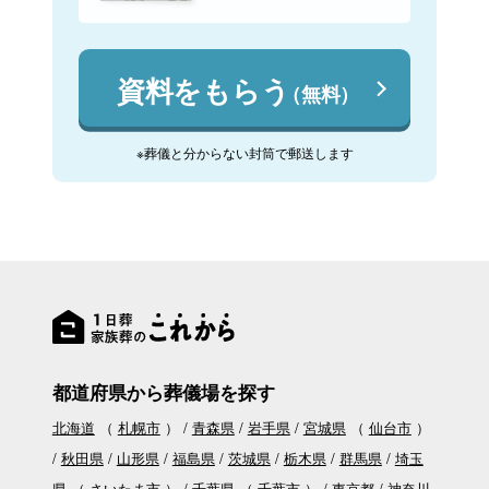
資料をもらう
（無料）
※葬儀と分からない封筒で郵送します
都道府県から葬儀場を探す
北海道
（
札幌市
）
青森県
岩手県
宮城県
（
仙台市
）
秋田県
山形県
福島県
茨城県
栃木県
群馬県
埼玉
県
（
さいたま市
）
千葉県
（
千葉市
）
東京都
神奈川