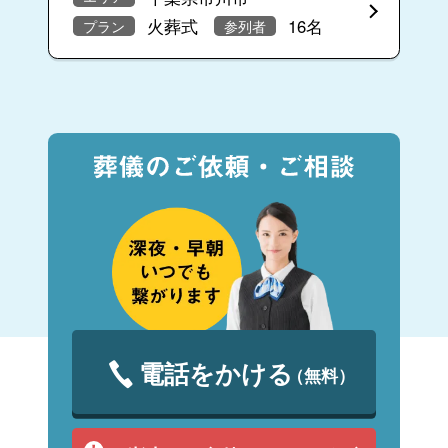
火葬式
16名
プラン
参列者
電話をかける
（無料）