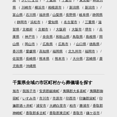
県
（
川崎市
横浜市
相模原市
）
新潟県
（
新潟市
）
富山県
石川県
福井県
山梨県
長野県
岐阜県
静岡県
（
静岡市
浜松市
）
愛知県
（
名古屋市
）
三重県
滋
賀県
京都府
（
京都市
）
大阪府
（
大阪市
堺市
）
兵
庫県
（
神戸市
）
奈良県
和歌山県
鳥取県
島根県
岡
山県
（
岡山市
）
広島県
（
広島市
）
山口県
徳島県
香川県
愛媛県
高知県
福岡県
（
北九州市
福岡市
）
佐賀県
長崎県
熊本県
（
熊本市
）
大分県
宮崎県
鹿
児島県
沖縄県
千葉県全域の市区町村から葬儀場を探す
旭市
我孫子市
安房郡鋸南町
夷隅郡大多喜町
夷隅郡御
宿町
いすみ市
市川市
市原市
印西市
印旛郡栄町
印
旛郡酒々井町
浦安市
大網白里市
柏市
勝浦市
香取郡
神崎町
香取郡多古町
香取郡東庄町
香取市
鎌ケ谷市