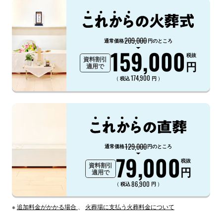
209,000
通常価格
円のところ
159,000
税抜
資料割引
円
適用で
174,900
（
）
税込
円
129,000
通常価格
円のところ
79,000
税抜
資料割引
円
適用で
86,900
（
）
税込
円
※
追加料金がかかる場合
、
火葬場に支払う火葬料金について