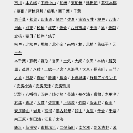
市川
本八幡
下総中山
船橋
東船橋
津田沼
幕張本郷
幕張
新検見川
稲毛
西千葉
千葉
東千葉
都賀
四街道
物井
佐倉
南酒々井
榎戸
八街
日向
成東
松尾
横芝
飯倉
八日市場
干潟
旭
飯岡
倉橋
猿田
松岸
銚子
松戸
北松戸
馬橋
北小金
南柏
柏
北柏
我孫子
天
王台
本千葉
蘇我
鎌取
誉田
土気
大網
永田
本納
新茂
原
茂原
八積
上総一ノ宮
東浪見
太東
長者町
三門
大原
浪花
御宿
勝浦
鵜原
上総興津
行川アイランド
安房小湊
安房天津
安房鴨川
浜野
八幡宿
五井
姉ケ崎
長浦
袖ケ浦
巌根
木更津
君津
青堀
大貫
佐貫町
上総湊
竹岡
浜金谷
保田
安房勝山
岩井
富浦
那古船形
館山
九重
千倉
千歳
南三原
和田浦
江見
太海
舞浜
新浦安
市川塩浜
二俣新町
南船橋
新習志野
幕