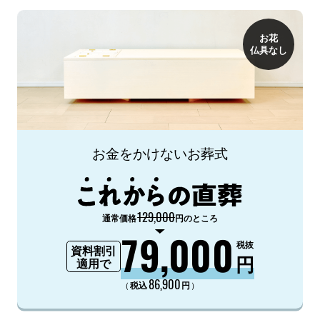
お花
仏具なし
お金をかけないお葬式
129,000
通常価格
円のところ
79,000
税抜
資料割引
円
適用で
86,900
（
）
税込
円