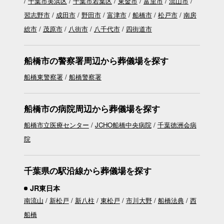
千葉市美浜区
千葉市若葉区
東金市
富里市
流山市
習志野市
成田市
野田市
富津市
船橋市
松戸市
南房
総市
茂原市
八街市
八千代市
四街道市
船橋市の警察署周辺から葬儀場を探す
船橋東警察署
船橋警察署
船橋市の病院周辺から葬儀場を探す
船橋市立医療センター
JCHO船橋中央病院
千葉徳洲会病
院
千葉県の駅沿線から葬儀場を探す
JR東日本
南流山
新松戸
新八柱
東松戸
市川大野
船橋法典
西
船橋