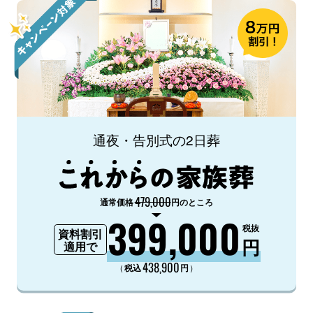
通夜・告別式の2日葬
479,000
通常価格
円のところ
399,000
税抜
資料割引
円
適用で
438,900
（
）
税込
円