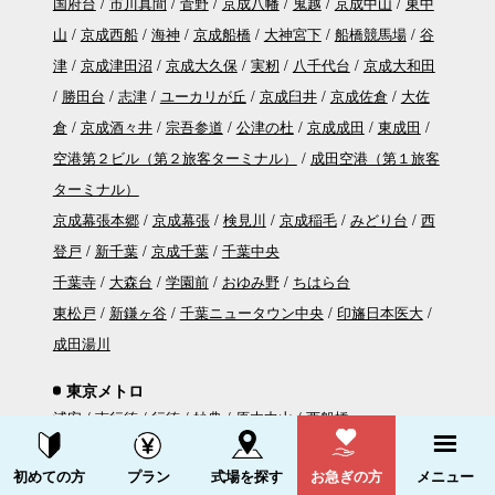
国府台
市川真間
菅野
京成八幡
鬼越
京成中山
東中
山
京成西船
海神
京成船橋
大神宮下
船橋競馬場
谷
津
京成津田沼
京成大久保
実籾
八千代台
京成大和田
勝田台
志津
ユーカリが丘
京成臼井
京成佐倉
大佐
倉
京成酒々井
宗吾参道
公津の杜
京成成田
東成田
空港第２ビル（第２旅客ターミナル）
成田空港（第１旅客
ターミナル）
京成幕張本郷
京成幕張
検見川
京成稲毛
みどり台
西
登戸
新千葉
京成千葉
千葉中央
千葉寺
大森台
学園前
おゆみ野
ちはら台
東松戸
新鎌ヶ谷
千葉ニュータウン中央
印旛日本医大
成田湯川
東京メトロ
浦安
南行徳
行徳
妙典
原木中山
西船橋
資料請求する
電話をかける
東京都交通局
初めての方
プラン
式場を探す
お急ぎの方
メニュー
本八幡