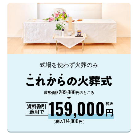
式場を使わず火葬のみ
209,000
通常価格
円のところ
159,000
税抜
資料割引
円
適用で
174,900
（
）
税込
円