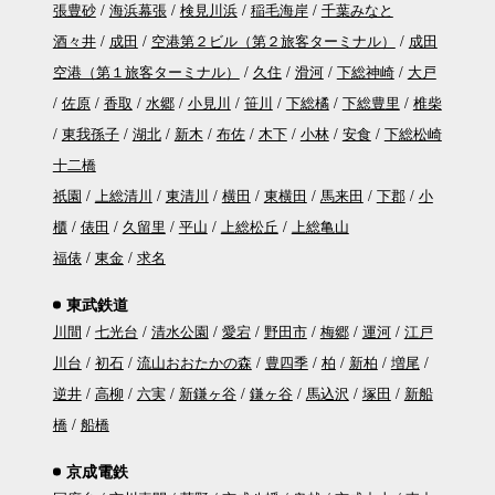
張豊砂
海浜幕張
検見川浜
稲毛海岸
千葉みなと
酒々井
成田
空港第２ビル（第２旅客ターミナル）
成田
空港（第１旅客ターミナル）
久住
滑河
下総神崎
大戸
佐原
香取
水郷
小見川
笹川
下総橘
下総豊里
椎柴
東我孫子
湖北
新木
布佐
木下
小林
安食
下総松崎
十二橋
祇園
上総清川
東清川
横田
東横田
馬来田
下郡
小
櫃
俵田
久留里
平山
上総松丘
上総亀山
福俵
東金
求名
東武鉄道
川間
七光台
清水公園
愛宕
野田市
梅郷
運河
江戸
川台
初石
流山おおたかの森
豊四季
柏
新柏
増尾
逆井
高柳
六実
新鎌ヶ谷
鎌ヶ谷
馬込沢
塚田
新船
橋
船橋
京成電鉄