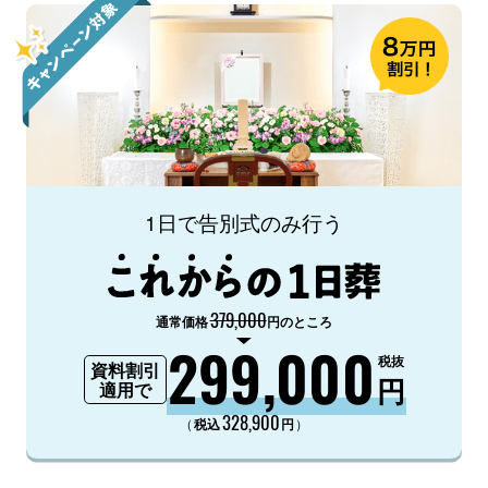
1日で告別式のみ行う
379,000
通常価格
円のところ
299,000
税抜
資料割引
円
適用で
328,900
（
）
税込
円