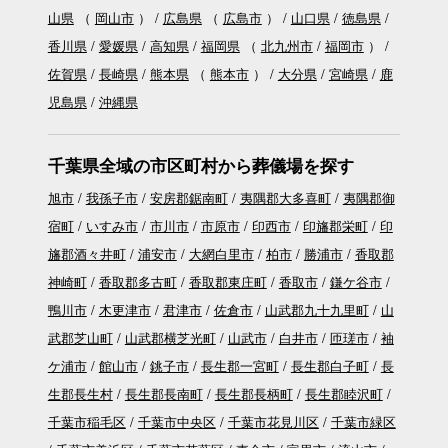
山県
（
岡山市
）
広島県
（
広島市
）
山口県
徳島県
香川県
愛媛県
高知県
福岡県
（
北九州市
福岡市
）
佐賀県
長崎県
熊本県
（
熊本市
）
大分県
宮崎県
鹿
児島県
沖縄県
千葉県全域の市区町村から葬儀場を探す
旭市
我孫子市
安房郡鋸南町
夷隅郡大多喜町
夷隅郡御
宿町
いすみ市
市川市
市原市
印西市
印旛郡栄町
印
旛郡酒々井町
浦安市
大網白里市
柏市
勝浦市
香取郡
神崎町
香取郡多古町
香取郡東庄町
香取市
鎌ケ谷市
鴨川市
木更津市
君津市
佐倉市
山武郡九十九里町
山
武郡芝山町
山武郡横芝光町
山武市
白井市
匝瑳市
袖
ケ浦市
館山市
銚子市
長生郡一宮町
長生郡白子町
長
生郡長生村
長生郡長南町
長生郡長柄町
長生郡睦沢町
千葉市稲毛区
千葉市中央区
千葉市花見川区
千葉市緑区