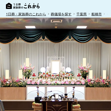
1日葬・家族葬のこれから
葬儀場を探す
千葉県
船橋市
セ