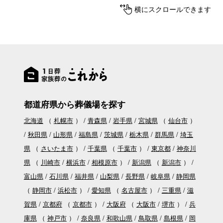
横にスクロールできます
都道府県から葬儀場を探す
北海道
（
札幌市
）
青森県
岩手県
宮城県
（
仙台市
）
秋田県
山形県
福島県
茨城県
栃木県
群馬県
埼玉
県
（
さいたま市
）
千葉県
（
千葉市
）
東京都
神奈川
県
（
川崎市
横浜市
相模原市
）
新潟県
（
新潟市
）
富山県
石川県
福井県
山梨県
長野県
岐阜県
静岡県
（
静岡市
浜松市
）
愛知県
（
名古屋市
）
三重県
滋
賀県
京都府
（
京都市
）
大阪府
（
大阪市
堺市
）
兵
庫県
（
神戸市
）
奈良県
和歌山県
鳥取県
島根県
岡