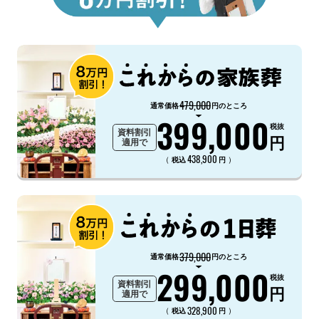
479,000
通常価格
円のところ
399,000
税抜
資料割引
円
適用で
438,900
（
）
税込
円
379,000
通常価格
円のところ
299,000
税抜
資料割引
円
適用で
328,900
（
）
税込
円