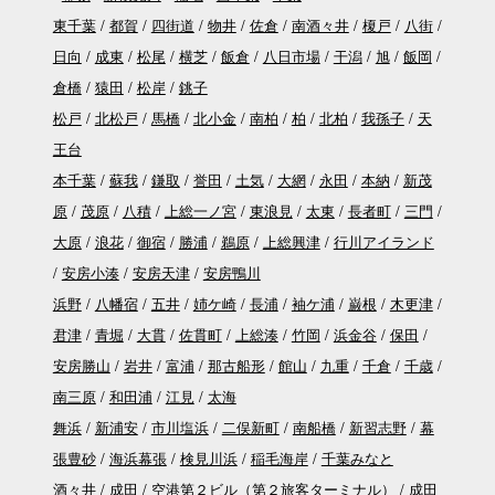
東千葉
都賀
四街道
物井
佐倉
南酒々井
榎戸
八街
日向
成東
松尾
横芝
飯倉
八日市場
干潟
旭
飯岡
倉橋
猿田
松岸
銚子
松戸
北松戸
馬橋
北小金
南柏
柏
北柏
我孫子
天
王台
本千葉
蘇我
鎌取
誉田
土気
大網
永田
本納
新茂
原
茂原
八積
上総一ノ宮
東浪見
太東
長者町
三門
大原
浪花
御宿
勝浦
鵜原
上総興津
行川アイランド
安房小湊
安房天津
安房鴨川
浜野
八幡宿
五井
姉ケ崎
長浦
袖ケ浦
巌根
木更津
君津
青堀
大貫
佐貫町
上総湊
竹岡
浜金谷
保田
安房勝山
岩井
富浦
那古船形
館山
九重
千倉
千歳
南三原
和田浦
江見
太海
舞浜
新浦安
市川塩浜
二俣新町
南船橋
新習志野
幕
張豊砂
海浜幕張
検見川浜
稲毛海岸
千葉みなと
酒々井
成田
空港第２ビル（第２旅客ターミナル）
成田