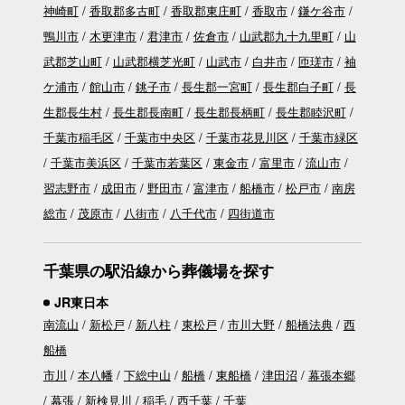
神崎町
香取郡多古町
香取郡東庄町
香取市
鎌ケ谷市
鴨川市
木更津市
君津市
佐倉市
山武郡九十九里町
山
武郡芝山町
山武郡横芝光町
山武市
白井市
匝瑳市
袖
ケ浦市
館山市
銚子市
長生郡一宮町
長生郡白子町
長
生郡長生村
長生郡長南町
長生郡長柄町
長生郡睦沢町
千葉市稲毛区
千葉市中央区
千葉市花見川区
千葉市緑区
千葉市美浜区
千葉市若葉区
東金市
富里市
流山市
習志野市
成田市
野田市
富津市
船橋市
松戸市
南房
総市
茂原市
八街市
八千代市
四街道市
千葉県の駅沿線から葬儀場を探す
JR東日本
南流山
新松戸
新八柱
東松戸
市川大野
船橋法典
西
船橋
市川
本八幡
下総中山
船橋
東船橋
津田沼
幕張本郷
幕張
新検見川
稲毛
西千葉
千葉