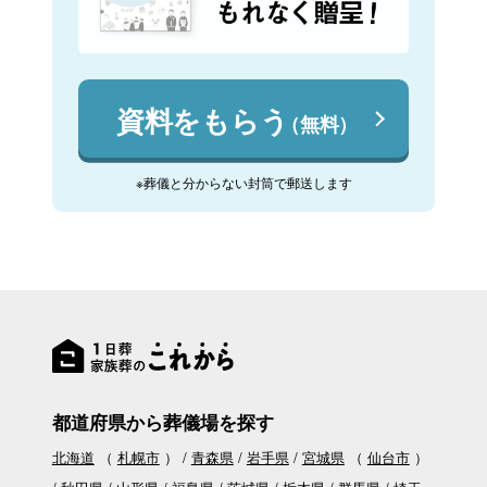
資料をもらう
（無料）
※葬儀と分からない封筒で郵送します
都道府県から葬儀場を探す
北海道
（
札幌市
）
青森県
岩手県
宮城県
（
仙台市
）