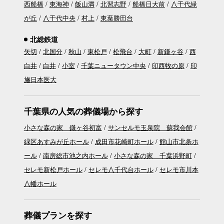
西船橋
東海神
飯山満
北習志野
船橋日大前
八千代緑
が丘
八千代中央
村上
東葉勝田台
北総鉄道
矢切
北国分
秋山
東松戸
松飛台
大町
新鎌ヶ谷
西
白井
白井
小室
千葉ニュータウン中央
印西牧の原
印
旛日本医大
千葉県の人気の葬儀場から探す
小さな森の家 鎌ヶ谷初富
サンセルモ玉泉院 蘇我会館
緑区あすみが丘ホール
成田市花崎町ホール
館山市北条ホ
ール
南房総市池之内ホール
小さな森の家 千葉浜野町
セレモ新松戸ホール
セレモ八千代台ホール
セレモ市川本
八幡ホール
葬儀プランを探す