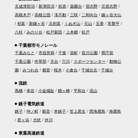
京成津田沼
新津田沼
前原
薬園台
習志野
北習志野
高根木戸
高根公団
滝不動
三咲
二和向台
鎌ヶ谷大仏
初富
新鎌ヶ谷
北初富
くぬぎ山
元山
五香
常盤平
八柱
みのり台
松戸新田
上本郷
松戸
千葉都市モノレール
千葉みなと
市役所前
千葉
栄町
葭川公園
県庁前
千葉公園
作草部
天台
穴川
スポーツセンター
動物公
園
みつわ台
都賀
桜木
小倉台
千城台北
千城台
流鉄
馬橋
幸谷
小金城趾
鰭ヶ崎
平和台
流山
銚子電気鉄道
銚子
仲ノ町
観音
本銚子
笠上黒生
西海鹿島
海鹿島
君ヶ浜
犬吠
外川
東葉高速鉄道