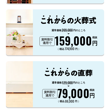
209,000
通常価格
円のところ
159,000
税抜
資料割引
円
適用で
174,900
（
）
税込
円
129,000
通常価格
円のところ
79,000
税抜
資料割引
円
適用で
86,900
（
）
税込
円