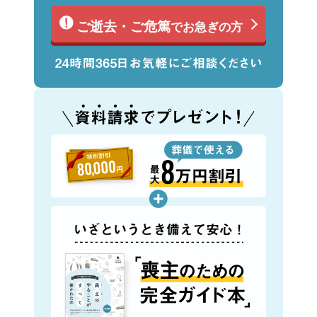
ご逝去・ご危篤
でお急ぎの方