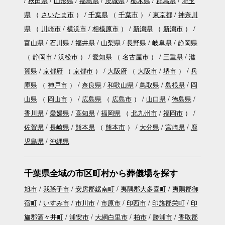
秋田県
山形県
福島県
茨城県
栃木県
群馬県
埼玉
県
（
さいたま市
）
千葉県
（
千葉市
）
東京都
神奈川
県
（
川崎市
横浜市
相模原市
）
新潟県
（
新潟市
）
富山県
石川県
福井県
山梨県
長野県
岐阜県
静岡県
（
静岡市
浜松市
）
愛知県
（
名古屋市
）
三重県
滋
賀県
京都府
（
京都市
）
大阪府
（
大阪市
堺市
）
兵
庫県
（
神戸市
）
奈良県
和歌山県
鳥取県
島根県
岡
山県
（
岡山市
）
広島県
（
広島市
）
山口県
徳島県
香川県
愛媛県
高知県
福岡県
（
北九州市
福岡市
）
佐賀県
長崎県
熊本県
（
熊本市
）
大分県
宮崎県
鹿
児島県
沖縄県
千葉県全域の市区町村から葬儀場を探す
旭市
我孫子市
安房郡鋸南町
夷隅郡大多喜町
夷隅郡御
宿町
いすみ市
市川市
市原市
印西市
印旛郡栄町
印
旛郡酒々井町
浦安市
大網白里市
柏市
勝浦市
香取郡