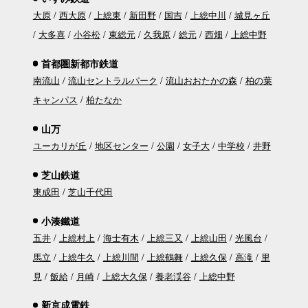
大原
西大原
上総東
新田野
国吉
上総中川
城見ヶ丘
大多喜
小谷松
東総元
久我原
総元
西畑
上総中野
首都圏新都市鉄道
南流山
流山セントラルパーク
流山おおたかの森
柏の葉
キャンパス
柏たなか
山万
ユーカリが丘
地区センター
公園
女子大
中学校
井野
芝山鉄道
東成田
芝山千代田
小湊鐵道
五井
上総村上
海士有木
上総三又
上総山田
光風台
馬立
上総牛久
上総川間
上総鶴舞
上総久保
高滝
里
見
飯給
月崎
上総大久保
養老渓谷
上総中野
新京成電鉄