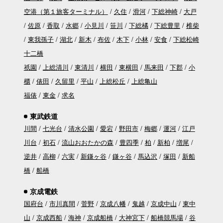
空港（第１旅客ターミナル）
久住
滑河
下総神崎
大戸
佐原
香取
水郷
小見川
笹川
下総橘
下総豊里
椎柴
東我孫子
湖北
新木
布佐
木下
小林
安食
下総松崎
十二橋
祇園
上総清川
東清川
横田
東横田
馬来田
下郡
小
櫃
俵田
久留里
平山
上総松丘
上総亀山
福俵
東金
求名
東武鉄道
川間
七光台
清水公園
愛宕
野田市
梅郷
運河
江戸
川台
初石
流山おおたかの森
豊四季
柏
新柏
増尾
逆井
高柳
六実
新鎌ヶ谷
鎌ヶ谷
馬込沢
塚田
新船
橋
船橋
京成電鉄
国府台
市川真間
菅野
京成八幡
鬼越
京成中山
東中
山
京成西船
海神
京成船橋
大神宮下
船橋競馬場
谷