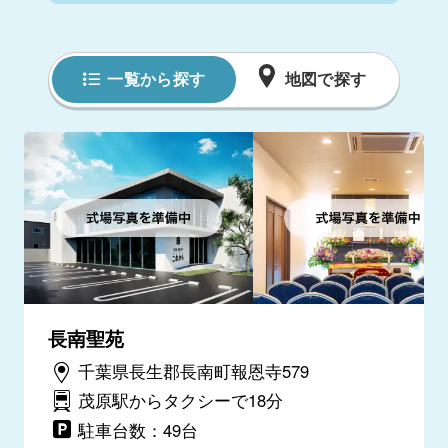
一覧から探す
地図で探す
長南聖苑
千葉県長生郡長南町報恩寺579
茂原駅からタクシーで18分
駐車台数：49台