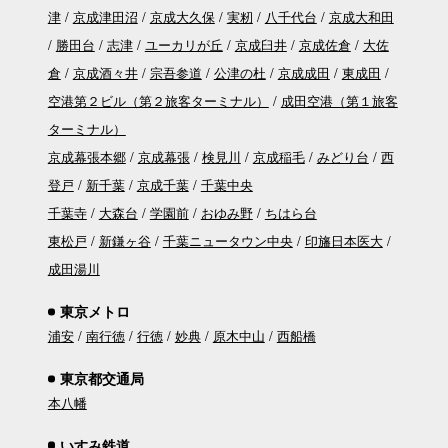
津
京成津田沼
京成大久保
実籾
八千代台
京成大和田
勝田台
志津
ユーカリが丘
京成臼井
京成佐倉
大佐
倉
京成酒々井
宗吾参道
公津の杜
京成成田
東成田
空港第２ビル（第２旅客ターミナル）
成田空港（第１旅客
ターミナル）
京成幕張本郷
京成幕張
検見川
京成稲毛
みどり台
西
登戸
新千葉
京成千葉
千葉中央
千葉寺
大森台
学園前
おゆみ野
ちはら台
東松戸
新鎌ヶ谷
千葉ニュータウン中央
印旛日本医大
成田湯川
東京メトロ
浦安
南行徳
行徳
妙典
原木中山
西船橋
東京都交通局
本八幡
いすみ鉄道