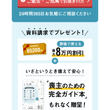
ご逝去・ご危篤
でお急ぎの方