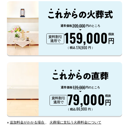
209,000
通常価格
円のところ
159,000
税抜
資料割引
円
適用で
174,900
（
）
税込
円
129,000
通常価格
円のところ
79,000
税抜
資料割引
円
適用で
86,900
（
）
税込
円
※
追加料金がかかる場合
、
火葬場に支払う火葬料金について