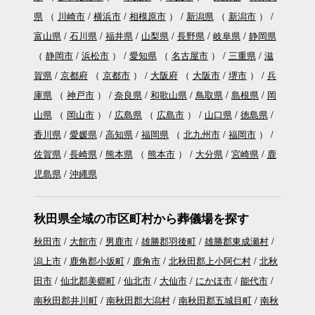
県
（
川崎市
横浜市
相模原市
）
新潟県
（
新潟市
）
富山県
石川県
福井県
山梨県
長野県
岐阜県
静岡県
（
静岡市
浜松市
）
愛知県
（
名古屋市
）
三重県
滋
賀県
京都府
（
京都市
）
大阪府
（
大阪市
堺市
）
兵
庫県
（
神戸市
）
奈良県
和歌山県
鳥取県
島根県
岡
山県
（
岡山市
）
広島県
（
広島市
）
山口県
徳島県
香川県
愛媛県
高知県
福岡県
（
北九州市
福岡市
）
佐賀県
長崎県
熊本県
（
熊本市
）
大分県
宮崎県
鹿
児島県
沖縄県
秋田県全域の市区町村から葬儀場を探す
秋田市
大館市
男鹿市
雄勝郡羽後町
雄勝郡東成瀬村
潟上市
鹿角郡小坂町
鹿角市
北秋田郡上小阿仁村
北秋
田市
仙北郡美郷町
仙北市
大仙市
にかほ市
能代市
南秋田郡井川町
南秋田郡大潟村
南秋田郡五城目町
南秋