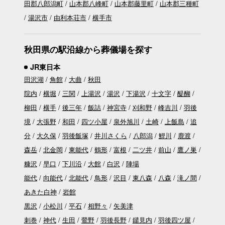
田郡八郎潟町
山本郡八峰町
山本郡藤里町
山本郡三種町
湯沢市
由利本荘市
横手市
秋田県の駅沿線から葬儀場を探す
JR東日本
田沢湖
角館
大曲
秋田
院内
横堀
三関
上湯沢
湯沢
下湯沢
十文字
醍醐
柳田
横手
後三年
飯詰
神宮寺
刈和野
峰吉川
羽後
境
大張野
和田
四ツ小屋
泉外旭川
土崎
上飯島
追
分
大久保
羽後飯塚
井川さくら
八郎潟
鯉川
鹿渡
森岳
北金岡
東能代
鶴形
富根
二ツ井
前山
鷹ノ巣
糠沢
早口
下川沿
大館
白沢
陣場
能代
向能代
北能代
鳥形
沢目
東八森
八森
滝ノ間
あきた白神
岩館
黒沢
小松川
平石
相野々
矢美津
刺巻
神代
生田
鶯野
羽後長野
鑓見内
羽後四ツ屋