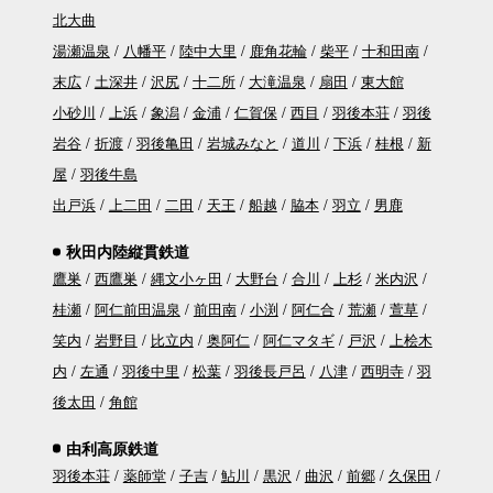
北大曲
湯瀬温泉
八幡平
陸中大里
鹿角花輪
柴平
十和田南
末広
土深井
沢尻
十二所
大滝温泉
扇田
東大館
小砂川
上浜
象潟
金浦
仁賀保
西目
羽後本荘
羽後
岩谷
折渡
羽後亀田
岩城みなと
道川
下浜
桂根
新
屋
羽後牛島
出戸浜
上二田
二田
天王
船越
脇本
羽立
男鹿
秋田内陸縦貫鉄道
鷹巣
西鷹巣
縄文小ヶ田
大野台
合川
上杉
米内沢
桂瀬
阿仁前田温泉
前田南
小渕
阿仁合
荒瀬
萱草
笑内
岩野目
比立内
奥阿仁
阿仁マタギ
戸沢
上桧木
内
左通
羽後中里
松葉
羽後長戸呂
八津
西明寺
羽
後太田
角館
由利高原鉄道
羽後本荘
薬師堂
子吉
鮎川
黒沢
曲沢
前郷
久保田