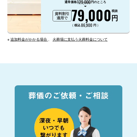
129,000
通常価格
円のところ
79,000
税抜
資料割引
円
適用で
86,900
（
）
税込
円
※
追加料金がかかる場合
、
火葬場に支払う火葬料金について