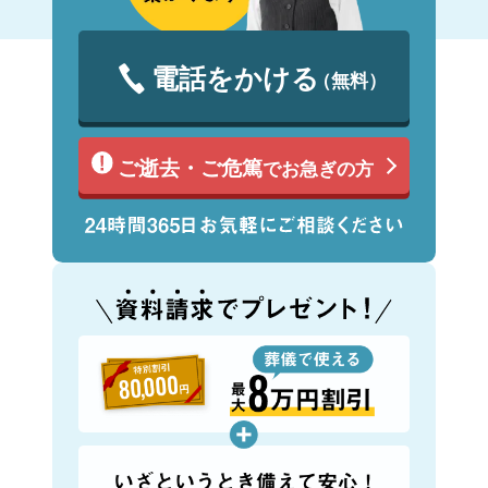
電話をかける
（無料）
ご逝去・ご危篤
でお急ぎの方