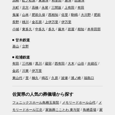
浜崎
虹ノ松原
東唐津
和多田
唐津
西唐津
大町
北方
高橋
永尾
三間坂
上有田
有田
鬼塚
山本
肥前久保
西相知
佐里
駒鳴
大川野
肥前
長野
桃川
金石原
上伊万里
伊万里
小城
東多久
中多久
多久
厳木
岩屋
相知
本牟田部
甘木鉄道
基山
立野
松浦鉄道
有田
三代橋
黒川
蔵宿
西有田
大木
山谷
夫婦石
金武
川東
伊万里
東山代
里
楠久
鳴石
久原
波瀬
浦ノ崎
福島口
佐賀県の人気の葬儀場から探す
フェニックスホール鳥栖玉泉院
メモリードホール山代
メ
モリードホール江北
家族葬こことわ 東与賀
鳥栖斎場
家