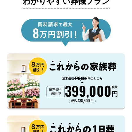
わかりやすい葬儀プラン
479,000
通常価格
円のところ
399,000
税抜
資料割引
円
適用で
438,900
（
）
税込
円