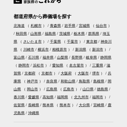
都道府県から葬儀場を探す
北海道
（
札幌市
）
青森県
岩手県
宮城県
（
仙台市
）
秋田県
山形県
福島県
茨城県
栃木県
群馬県
埼玉
県
（
さいたま市
）
千葉県
（
千葉市
）
東京都
神奈川
県
（
川崎市
横浜市
相模原市
）
新潟県
（
新潟市
）
富山県
石川県
福井県
山梨県
長野県
岐阜県
静岡県
（
静岡市
浜松市
）
愛知県
（
名古屋市
）
三重県
滋
賀県
京都府
（
京都市
）
大阪府
（
大阪市
堺市
）
兵
庫県
（
神戸市
）
奈良県
和歌山県
鳥取県
島根県
岡
山県
（
岡山市
）
広島県
（
広島市
）
山口県
徳島県
香川県
愛媛県
高知県
福岡県
（
北九州市
福岡市
）
佐賀県
長崎県
熊本県
（
熊本市
）
大分県
宮崎県
鹿
児島県
沖縄県