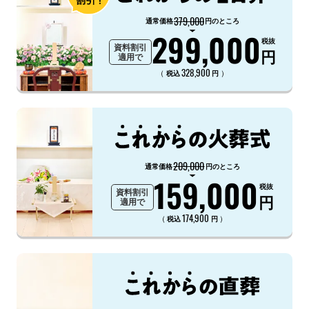
379,000
通常価格
円のところ
299,000
税抜
資料割引
円
適用で
328,900
（
）
税込
円
209,000
通常価格
円のところ
159,000
税抜
資料割引
円
適用で
174,900
（
）
税込
円