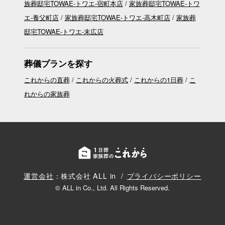
族葬邸宅TOWAE-トワエ-宿町本店
家族葬邸宅TOWAE-トワ
エ-養父町店
家族葬邸宅TOWAE-トワエ-高木町店
家族葬
邸宅TOWAE-トワエ-末広店
葬儀プランを探す
これからの直葬
これからの火葬式
これからの1日葬
こ
れからの家族葬
運営会社
：株式会社 ALL in
プライバシーポリシー
© ALL in Co., Ltd. All Rights Reserved.