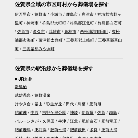
佐賀県全域の市区町村から葬儀場を探す
伊万里市
嬉野市
小城市
鹿島市
唐津市
神埼郡吉野ヶ
里町
神埼市
杵島郡大町町
杵島郡江北町
杵島郡白石町
佐賀市
多久市
武雄市
鳥栖市
西松浦郡有田町
東松
浦郡玄海町
藤津郡太良町
三養基郡上峰町
三養基郡基山
町
三養基郡みやき町
佐賀県の駅沿線から葬儀場を探す
JR九州
新鳥栖
武雄温泉
嬉野温泉
けやき台
基山
弥生が丘
田代
鳥栖
肥前旭
肥前麓
中原
吉野ケ里公園
神埼
伊賀屋
佐賀
鍋島
バルーンさが
久保田
牛津
江北
肥前白石
肥前竜王
肥前鹿島
肥前浜
肥前七浦
肥前飯田
多良
肥前大浦