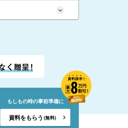
資
料
請
求
8
で
万円
最
割引!
大
もしもの時の事前準備に
資料をもらう
(無料)