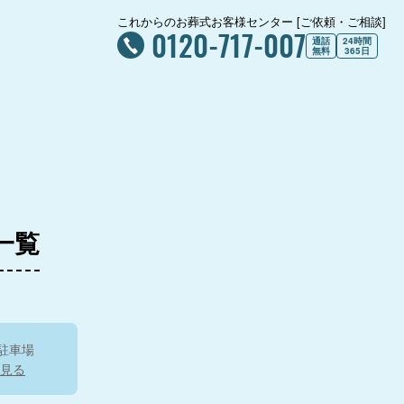
これからのお葬式お客様センター [ご依頼・ご相談]
0120-717-007
通話
24時間
4.9
無料
365日
4.9
5.0
一覧
5.0
駐車場
見る