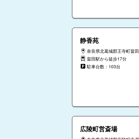
静香苑
奈良県北葛城郡王寺町畠田1-
畠田駅から徒歩17分
駐車台数：103台
広陵町営斎場