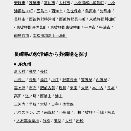
壱岐市
諫早市
雲仙市
大村市
北松浦郡小値賀町
北松
浦郡佐々町
五島市
西海市
佐世保市
島原市
対馬市
長崎市
西彼杵郡時津町
西彼杵郡長与町
東彼杵郡川棚町
東彼杵郡波佐見町
東彼杵郡東彼杵町
平戸市
松浦市
南島原市
南松浦郡新上五島町
長崎県の駅沿線から葬儀場を探す
JR九州
新大村
諫早
長崎
小長井
長里
湯江
小江
肥前長田
東諫早
西諫早
喜々津
市布
肥前古賀
現川
東園
大草
本川内
長与
高田
道ノ尾
西浦上
浦上
三河内
早岐
大塔
日宇
佐世保
ハウステンボス
南風崎
小串郷
川棚
彼杵
千綿
松原
大村車両基地
竹松
諏訪
大村
岩松