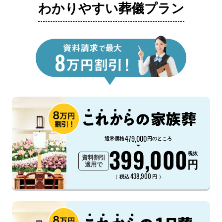
わかりやすい葬儀プラン
479,000
通常価格
円のところ
399,000
税抜
資料割引
円
適用で
438,900
（
）
税込
円