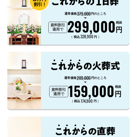
379,000
通常価格
円のところ
299,000
税抜
資料割引
円
適用で
328,900
（
）
税込
円
209,000
通常価格
円のところ
159,000
税抜
資料割引
円
適用で
174,900
（
）
税込
円