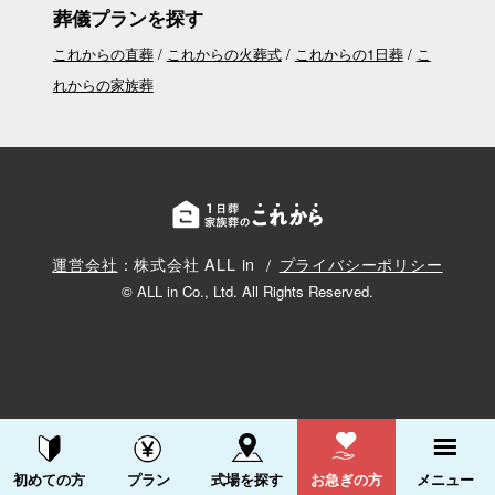
葬儀プランを探す
これからの直葬
これからの火葬式
これからの1日葬
こ
れからの家族葬
運営会社
：株式会社 ALL in
プライバシーポリシー
© ALL in Co., Ltd. All Rights Reserved.
資料請求する
電話をかける
初めての方
プラン
式場を探す
お急ぎの方
メニュー