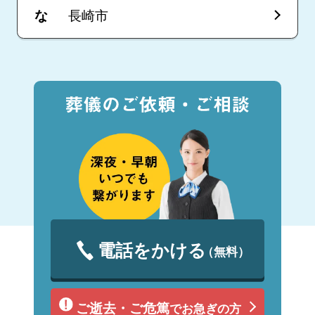
な
長崎市
電話をかける
（無料）
ご逝去・ご危篤
でお急ぎの方