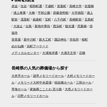
赤迫
住吉
昭和町通
千歳町
若葉町
長崎大学
岩屋橋
浦上車庫
大橋
平和公園
原爆資料館
大学病院
浦上
駅前
茂里町
銭座町
宝町
八千代町
長崎駅前
五島町
大波止
出島
新地中華街
西浜町
観光通
思案橋
崇
福寺
蛍茶屋
新中川町
新大工町
諏訪神社
市役所
桜町
めがね橋
浜町アーケード
メディカルセンター
大浦海岸通
大浦天主堂
石橋
長崎県の人気の葬儀場から探す
大井手ホール
諌早メモリードホール
大村メモリードホー
ル
メモリード大村中央斎場
稲佐橋ホール
三和ホール
琴海ホール
家族葬こことわ 宮小路
大塔メモリードホー
ル
日野メモリードホール