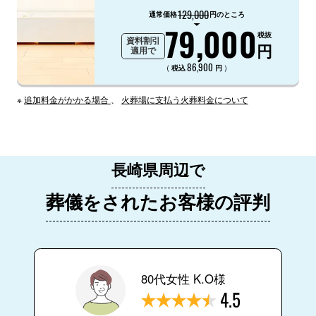
129,000
通常価格
円のところ
79,000
税抜
資料割引
円
適用で
86,900
（
）
税込
円
※
追加料金がかかる場合
、
火葬場に支払う火葬料金について
長崎県周辺で
葬儀をされたお客様の評判
80代女性 K.O様
4.5