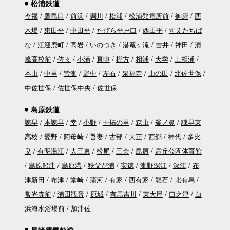
松浦鉄道
今福
鷹島口
前浜
調川
松浦
松浦発電所前
御厨
西
木場
東田平
中田平
たびら平戸口
西田平
すえたちば
な
江迎鹿町
高岩
いのつき
潜竜ヶ滝
吉井
神田
清
峰高校前
佐々
小浦
真申
棚方
相浦
大学
上相浦
本山
中里
皆瀬
野中
左石
泉福寺
山の田
北佐世保
中佐世保
佐世保中央
佐世保
島原鉄道
諫早
本諫早
幸
小野
干拓の里
森山
釜ノ鼻
諫早東
高校
愛野
阿母崎
吾妻
古部
大正
西郷
神代
多比
良
有明湯江
大三東
松尾
三会
島原
霊丘公園体育館
島原船津
島原港
秩父が浦
安徳
瀬野深江
深江
布
津新田
布津
堂崎
蒲河
有家
西有家
龍石
北有馬
常光寺前
浦田観音
原城
有馬吉川
東大屋
口之津
白
浜海水浴場前
加津佐
長崎電気軌道