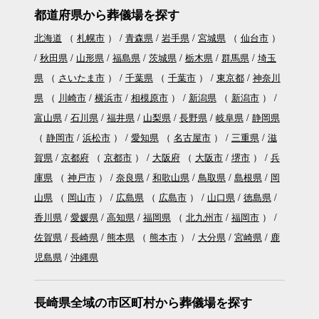
都道府県から葬儀場を探す
北海道
（
札幌市
）
青森県
岩手県
宮城県
（
仙台市
）
秋田県
山形県
福島県
茨城県
栃木県
群馬県
埼玉
県
（
さいたま市
）
千葉県
（
千葉市
）
東京都
神奈川
県
（
川崎市
横浜市
相模原市
）
新潟県
（
新潟市
）
富山県
石川県
福井県
山梨県
長野県
岐阜県
静岡県
（
静岡市
浜松市
）
愛知県
（
名古屋市
）
三重県
滋
賀県
京都府
（
京都市
）
大阪府
（
大阪市
堺市
）
兵
庫県
（
神戸市
）
奈良県
和歌山県
鳥取県
島根県
岡
山県
（
岡山市
）
広島県
（
広島市
）
山口県
徳島県
香川県
愛媛県
高知県
福岡県
（
北九州市
福岡市
）
佐賀県
長崎県
熊本県
（
熊本市
）
大分県
宮崎県
鹿
児島県
沖縄県
長崎県全域の市区町村から葬儀場を探す