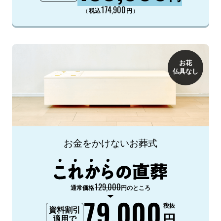
174,900
（
）
税込
円
お花
仏具なし
お金をかけないお葬式
129,000
通常価格
円のところ
79,000
税抜
資料割引
円
適用で