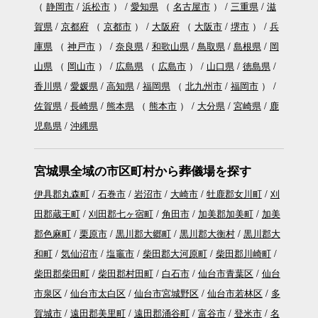
（
静岡市
浜松市
）
愛知県
（
名古屋市
）
三重県
滋
賀県
京都府
（
京都市
）
大阪府
（
大阪市
堺市
）
兵
庫県
（
神戸市
）
奈良県
和歌山県
鳥取県
島根県
岡
山県
（
岡山市
）
広島県
（
広島市
）
山口県
徳島県
香川県
愛媛県
高知県
福岡県
（
北九州市
福岡市
）
佐賀県
長崎県
熊本県
（
熊本市
）
大分県
宮崎県
鹿
児島県
沖縄県
宮城県全域の市区町村から葬儀場を探す
伊具郡丸森町
石巻市
岩沼市
大崎市
牡鹿郡女川町
刈
田郡蔵王町
刈田郡七ヶ宿町
角田市
加美郡加美町
加美
郡色麻町
栗原市
黒川郡大郷町
黒川郡大衡村
黒川郡大
和町
気仙沼市
塩竈市
柴田郡大河原町
柴田郡川崎町
柴田郡柴田町
柴田郡村田町
白石市
仙台市青葉区
仙台
市泉区
仙台市太白区
仙台市宮城野区
仙台市若林区
多
賀城市
遠田郡美里町
遠田郡涌谷町
富谷市
登米市
名