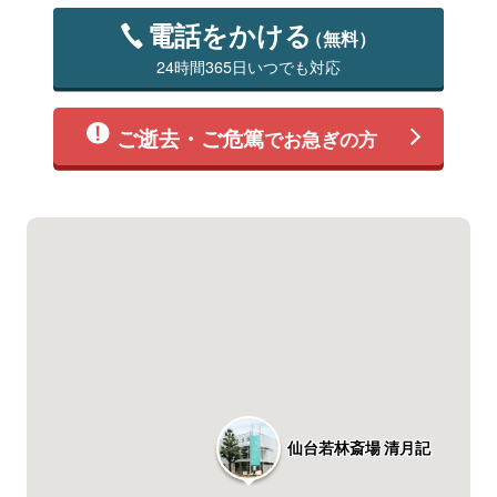
電話をかける
（無料）
24時間365日いつでも対応
ご逝去・ご危篤
でお急ぎの方
仙台若林斎場 清月記