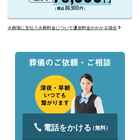
86,900
（
）
税込
円
火葬場に支払う火葬料金について
追加料金がかかる場合
電話をかける
（無料）