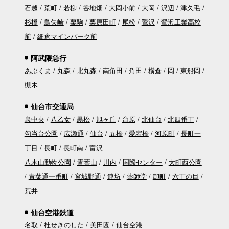
石越
荒町
若柳
谷地畑
大岡小前
大岡
沢辺
津久毛
杉橋
鳥矢崎
栗駒
栗原田町
尾松
鶯沢
鶯沢工業高校
前
細倉マインパーク前
阿武隈急行
あぶくま
丸森
北丸森
南角田
角田
横倉
岡
東船岡
槻木
仙台市交通局
泉中央
八乙女
黒松
旭ヶ丘
台原
北仙台
北四番丁
勾当台公園
広瀬通
仙台
五橋
愛宕橋
河原町
長町一
丁目
長町
長町南
富沢
八木山動物公園
青葉山
川内
国際センター
大町西公園
青葉通一番町
宮城野通
連坊
薬師堂
卸町
六丁の目
荒井
仙台空港鉄道
名取
杜せきのした
美田園
仙台空港