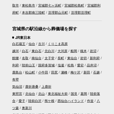
取市
東松島市
宮城郡七ヶ浜町
宮城郡松島町
宮城郡利
府町
本吉郡南三陸町
亘理郡山元町
亘理郡亘理町
宮城県の駅沿線から葬儀場を探す
JR東日本
白石蔵王
仙台
古川
くりこま高原
越河
白石
東白石
北白川
大河原
船岡
槻木
岩沼
館腰
名取
南仙台
太子堂
長町
東仙台
岩切
新利府
利府
陸前山王
国府多賀城
塩釜
松島
愛宕
品井沼
鹿島台
松山町
小牛田
田尻
瀬峰
梅ケ沢
新田
石越
有壁
気仙沼
鹿折唐桑
上鹿折
東照宮
北仙台
北山
東北福祉大前
国見
葛岡
陸前落
合
愛子
陸前白沢
熊ケ根
西仙台ハイランド
作並
八
ツ森
奥新川