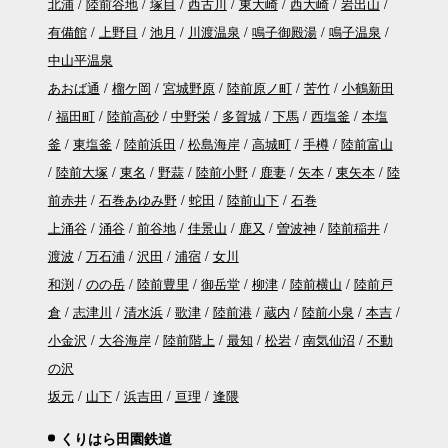
北浦
陸前谷地
塚目
西古川
東大崎
西大崎
岩出山
有備館
上野目
池月
川渡温泉
鳴子御殿湯
鳴子温泉
中山平温泉
あおば通
榴ケ岡
宮城野原
陸前原ノ町
苦竹
小鶴新田
福田町
陸前高砂
中野栄
多賀城
下馬
西塩釜
本塩
釜
東塩釜
陸前浜田
松島海岸
高城町
手樽
陸前富山
陸前大塚
東名
野蒜
陸前小野
鹿妻
矢本
東矢本
陸
前赤井
石巻あゆみ野
蛇田
陸前山下
石巻
上涌谷
涌谷
前谷地
佳景山
鹿又
曽波神
陸前稲井
渡波
万石浦
沢田
浦宿
女川
和渕
のの岳
陸前豊里
御岳堂
柳津
陸前横山
陸前戸
倉
志津川
清水浜
歌津
陸前港
蔵内
陸前小泉
本吉
小金沢
大谷海岸
陸前階上
最知
松岩
南気仙沼
不動
の沢
坂元
山下
浜吉田
亘理
逢隈
くりはら田園鉄道