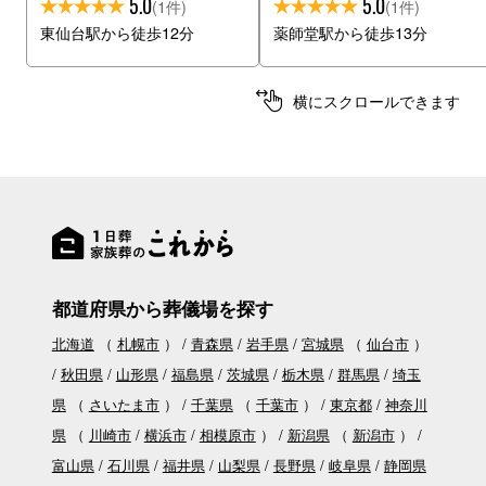
5.0
5.0
(1件)
(1件)
東仙台駅から徒歩12分
薬師堂駅から徒歩13分
横にスクロールできます
都道府県から葬儀場を探す
北海道
（
札幌市
）
青森県
岩手県
宮城県
（
仙台市
）
秋田県
山形県
福島県
茨城県
栃木県
群馬県
埼玉
県
（
さいたま市
）
千葉県
（
千葉市
）
東京都
神奈川
県
（
川崎市
横浜市
相模原市
）
新潟県
（
新潟市
）
富山県
石川県
福井県
山梨県
長野県
岐阜県
静岡県