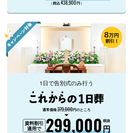
438,900
（
）
税込
円
1日で告別式のみ行う
379,000
通常価格
円のところ
299,000
税抜
資料割引
円
適用で