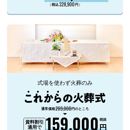
328,900
（
）
税込
円
式場を使わず火葬のみ
209,000
通常価格
円のところ
159,000
税抜
資料割引
円
適用で