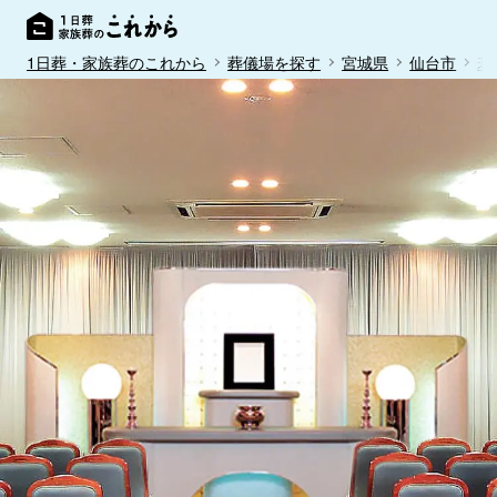
1日葬・家族葬のこれから
葬儀場を探す
宮城県
仙台市
若