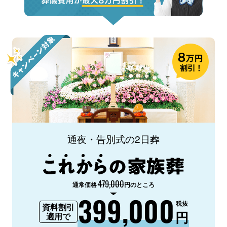
通夜・告別式の2日葬
479,000
通常価格
円のところ
399,000
税抜
資料割引
円
適用で