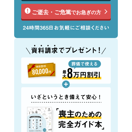
ご逝去・ご危篤
でお急ぎの方