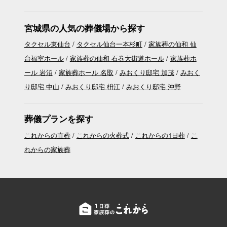
宮城県の人気の葬儀場から探す
タクセル東仙台
タクセル仙台一本杉町
家族葬の仙和 仙
台福室ホール
家族葬の仙和 石巻大街道ホール
家族葬ホ
ール 岩沼
家族葬ホール 名取
みおくり邸宅 加茂
みおく
り邸宅 中山
みおくり邸宅 枡江
みおくり邸宅 沖野
葬儀プランを探す
これからの直葬
これからの火葬式
これからの1日葬
こ
れからの家族葬