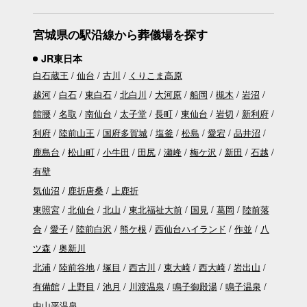
宮城県の駅沿線から葬儀場を探す
JR東日本
白石蔵王
仙台
古川
くりこま高原
越河
白石
東白石
北白川
大河原
船岡
槻木
岩沼
館腰
名取
南仙台
太子堂
長町
東仙台
岩切
新利府
利府
陸前山王
国府多賀城
塩釜
松島
愛宕
品井沼
鹿島台
松山町
小牛田
田尻
瀬峰
梅ケ沢
新田
石越
有壁
気仙沼
鹿折唐桑
上鹿折
東照宮
北仙台
北山
東北福祉大前
国見
葛岡
陸前落
合
愛子
陸前白沢
熊ケ根
西仙台ハイランド
作並
八
ツ森
奥新川
北浦
陸前谷地
塚目
西古川
東大崎
西大崎
岩出山
有備館
上野目
池月
川渡温泉
鳴子御殿湯
鳴子温泉
中山平温泉