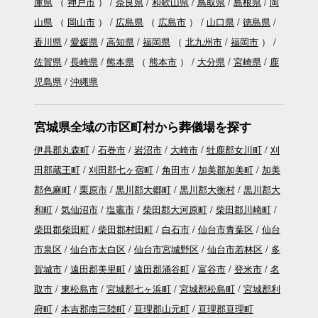
庫県
（
神戸市
）
奈良県
和歌山県
鳥取県
島根県
岡
山県
（
岡山市
）
広島県
（
広島市
）
山口県
徳島県
香川県
愛媛県
高知県
福岡県
（
北九州市
福岡市
）
佐賀県
長崎県
熊本県
（
熊本市
）
大分県
宮崎県
鹿
児島県
沖縄県
宮城県全域の市区町村から葬儀場を探す
伊具郡丸森町
石巻市
岩沼市
大崎市
牡鹿郡女川町
刈
田郡蔵王町
刈田郡七ヶ宿町
角田市
加美郡加美町
加美
郡色麻町
栗原市
黒川郡大郷町
黒川郡大衡村
黒川郡大
和町
気仙沼市
塩竈市
柴田郡大河原町
柴田郡川崎町
柴田郡柴田町
柴田郡村田町
白石市
仙台市青葉区
仙台
市泉区
仙台市太白区
仙台市宮城野区
仙台市若林区
多
賀城市
遠田郡美里町
遠田郡涌谷町
富谷市
登米市
名
取市
東松島市
宮城郡七ヶ浜町
宮城郡松島町
宮城郡利
府町
本吉郡南三陸町
亘理郡山元町
亘理郡亘理町