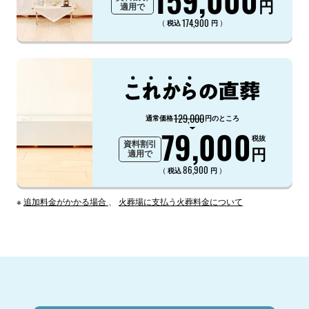
円
適用で
174,900
（
）
税込
円
129,000
通常価格
円のところ
79,000
税抜
資料割引
円
適用で
86,900
（
）
税込
円
※
追加料金がかかる場合
、
火葬場に支払う火葬料金について