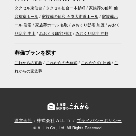
タクセル東仙台
タクセル仙台一本杉町
家族葬の仙和 仙
台福室ホール
家族葬の仙和 石巻大街道ホール
家族葬ホ
ール 岩沼
家族葬ホール 名取
みおくり邸宅 加茂
みおく
り邸宅 中山
みおくり邸宅 枡江
みおくり邸宅 沖野
葬儀プランを探す
これからの直葬
これからの火葬式
これからの1日葬
こ
れからの家族葬
運営会社
：株式会社 ALL in
プライバシーポリシー
© ALL in Co., Ltd. All Rights Reserved.