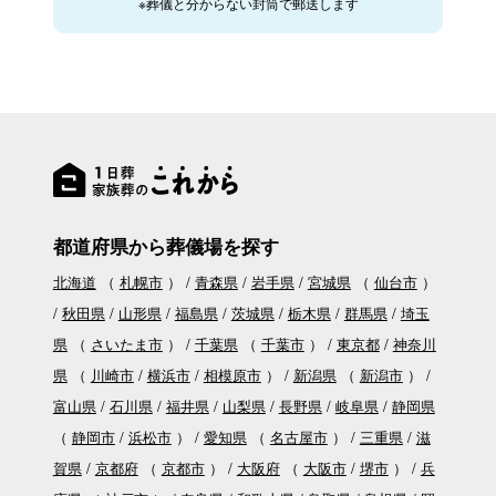
※葬儀と分からない封筒で郵送します
都道府県から葬儀場を探す
北海道
（
札幌市
）
青森県
岩手県
宮城県
（
仙台市
）
秋田県
山形県
福島県
茨城県
栃木県
群馬県
埼玉
県
（
さいたま市
）
千葉県
（
千葉市
）
東京都
神奈川
県
（
川崎市
横浜市
相模原市
）
新潟県
（
新潟市
）
富山県
石川県
福井県
山梨県
長野県
岐阜県
静岡県
（
静岡市
浜松市
）
愛知県
（
名古屋市
）
三重県
滋
賀県
京都府
（
京都市
）
大阪府
（
大阪市
堺市
）
兵