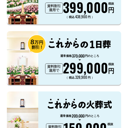
399,000
税抜
資料割引
円
適用で
438,900
（
）
税込
円
379,000
通常価格
円のところ
299,000
税抜
資料割引
円
適用で
328,900
（
）
税込
円
209,000
通常価格
円のところ
159,000
税抜
資料割引