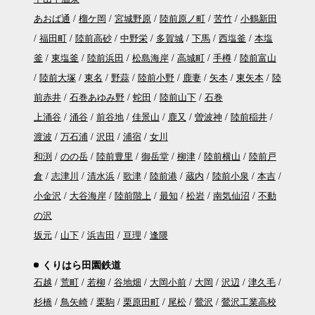
あおば通
榴ケ岡
宮城野原
陸前原ノ町
苦竹
小鶴新田
福田町
陸前高砂
中野栄
多賀城
下馬
西塩釜
本塩
釜
東塩釜
陸前浜田
松島海岸
高城町
手樽
陸前富山
陸前大塚
東名
野蒜
陸前小野
鹿妻
矢本
東矢本
陸
前赤井
石巻あゆみ野
蛇田
陸前山下
石巻
上涌谷
涌谷
前谷地
佳景山
鹿又
曽波神
陸前稲井
渡波
万石浦
沢田
浦宿
女川
和渕
のの岳
陸前豊里
御岳堂
柳津
陸前横山
陸前戸
倉
志津川
清水浜
歌津
陸前港
蔵内
陸前小泉
本吉
小金沢
大谷海岸
陸前階上
最知
松岩
南気仙沼
不動
の沢
坂元
山下
浜吉田
亘理
逢隈
くりはら田園鉄道
石越
荒町
若柳
谷地畑
大岡小前
大岡
沢辺
津久毛
杉橋
鳥矢崎
栗駒
栗原田町
尾松
鶯沢
鶯沢工業高校