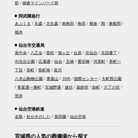
前
細倉マインパーク前
阿武隈急行
あぶくま
丸森
北丸森
南角田
角田
横倉
岡
東船岡
槻木
仙台市交通局
泉中央
八乙女
黒松
旭ヶ丘
台原
北仙台
北四番丁
勾当台公園
広瀬通
仙台
五橋
愛宕橋
河原町
長町一
丁目
長町
長町南
富沢
八木山動物公園
青葉山
川内
国際センター
大町西公園
青葉通一番町
宮城野通
連坊
薬師堂
卸町
六丁の目
荒井
仙台空港鉄道
名取
杜せきのした
美田園
仙台空港
宮城県の人気の葬儀場から探す