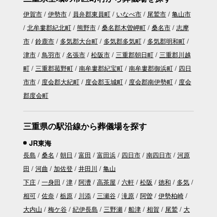
伊賀市
伊勢市
員弁郡東員町
いなべ市
尾鷲市
亀山市
北牟婁郡紀北町
熊野市
桑名郡木曽岬町
桑名市
志摩
市
鈴鹿市
多気郡大台町
多気郡多気町
多気郡明和町
津市
鳥羽市
名張市
松阪市
三重郡朝日町
三重郡川越
町
三重郡菰野町
南牟婁郡紀宝町
南牟婁郡御浜町
四日
市市
度会郡大紀町
度会郡玉城町
度会郡南伊勢町
度会
郡度会町
三重県の駅沿線から葬儀場を探す
JR東海
長島
桑名
朝日
富田
富田浜
四日市
南四日市
河原
田
河曲
加佐登
井田川
亀山
下庄
一身田
津
阿漕
高茶屋
六軒
松阪
徳和
多気
相可
佐奈
栃原
川添
三瀬谷
滝原
阿曽
伊勢柏崎
大内山
梅ケ谷
紀伊長島
三野瀬
船津
相賀
尾鷲
大