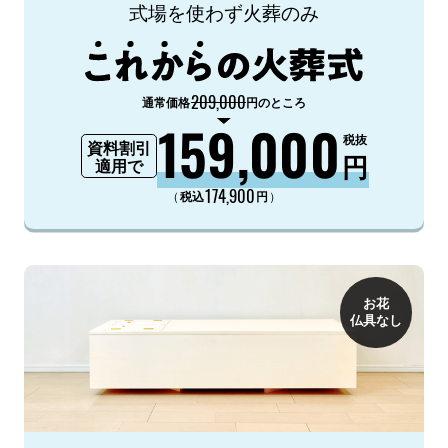
式場を使わず火葬のみ
209,000
通常価格
円のところ
159,000
税抜
資料割引
円
適用で
174,900
（
）
税込
円
お花
仏具なし