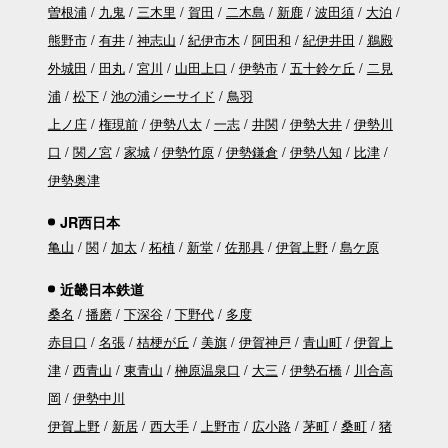
曽根浦
九鬼
三木里
賀田
二木島
新鹿
波田須
大泊
熊野市
有井
神志山
紀伊市木
阿田和
紀伊井田
鵜殿
外城田
田丸
宮川
山田上口
伊勢市
五十鈴ケ丘
二見
浦
松下
池の浦シーサイド
鳥羽
上ノ庄
権現前
伊勢八太
一志
井関
伊勢大井
伊勢川
口
関ノ宮
家城
伊勢竹原
伊勢鎌倉
伊勢八知
比津
伊勢奥津
JR西日本
亀山
関
加太
柘植
新堂
佐那具
伊賀上野
島ケ原
近畿日本鉄道
桑名
播磨
下深谷
下野代
多度
赤目口
名張
桔梗が丘
美旗
伊賀神戸
青山町
伊賀上
津
西青山
東青山
榊原温泉口
大三
伊勢石橋
川合高
岡
伊勢中川
伊賀上野
新居
西大手
上野市
広小路
茅町
桑町
猪