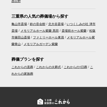
西日野
三重県の人気の葬儀場から探す
亀山市斎場
鈴の音会館
北大谷斎場
いつくしみの社 津市
斎場
メモリアルホール紫蘭 黒田
斎場前ホール紫蘭
松阪
市篠田山斎場
ファミリーホール東員
メモリアルホール紫
蘭青山
メモリアルガーデン紫蘭
葬儀プランを探す
これからの直葬
これからの火葬式
これからの1日葬
こ
れからの家族葬