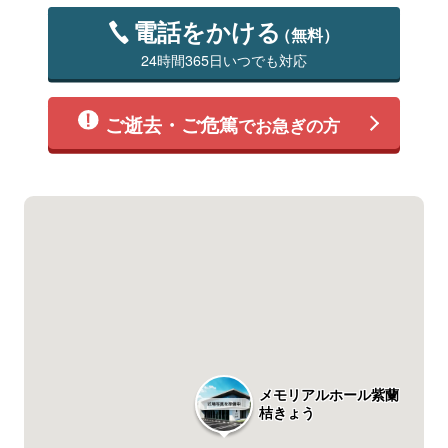
電話をかける
（無料）
24時間365日いつでも対応
ご逝去・ご危篤
でお急ぎの方
メモリアルホール紫蘭
桔きょう