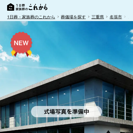
1日葬・家族葬のこれから
葬儀場を探す
三重県
名張市
メ