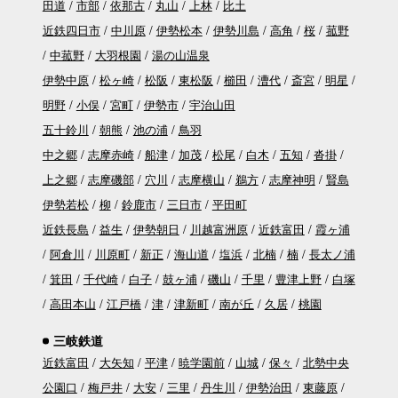
田道
市部
依那古
丸山
上林
比土
近鉄四日市
中川原
伊勢松本
伊勢川島
高角
桜
菰野
中菰野
大羽根園
湯の山温泉
伊勢中原
松ヶ崎
松阪
東松阪
櫛田
漕代
斎宮
明星
明野
小俣
宮町
伊勢市
宇治山田
五十鈴川
朝熊
池の浦
鳥羽
中之郷
志摩赤崎
船津
加茂
松尾
白木
五知
沓掛
上之郷
志摩磯部
穴川
志摩横山
鵜方
志摩神明
賢島
伊勢若松
柳
鈴鹿市
三日市
平田町
近鉄長島
益生
伊勢朝日
川越富洲原
近鉄富田
霞ヶ浦
阿倉川
川原町
新正
海山道
塩浜
北楠
楠
長太ノ浦
箕田
千代崎
白子
鼓ヶ浦
磯山
千里
豊津上野
白塚
高田本山
江戸橋
津
津新町
南が丘
久居
桃園
三岐鉄道
近鉄富田
大矢知
平津
暁学園前
山城
保々
北勢中央
公園口
梅戸井
大安
三里
丹生川
伊勢治田
東藤原