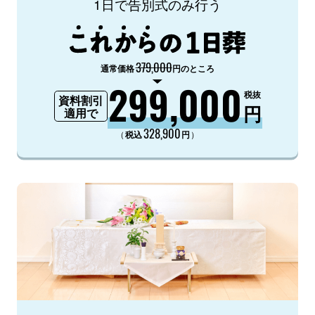
1日で告別式のみ行う
379,000
通常価格
円のところ
299,000
税抜
資料割引
円
適用で
328,900
（
）
税込
円