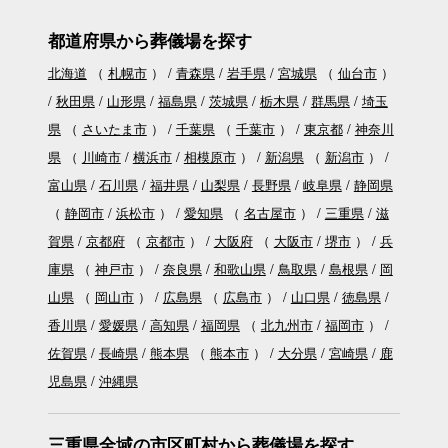
都道府県から葬儀場を探す
北海道
（
札幌市
）
青森県
岩手県
宮城県
（
仙台市
）
秋田県
山形県
福島県
茨城県
栃木県
群馬県
埼玉
県
（
さいたま市
）
千葉県
（
千葉市
）
東京都
神奈川
県
（
川崎市
横浜市
相模原市
）
新潟県
（
新潟市
）
富山県
石川県
福井県
山梨県
長野県
岐阜県
静岡県
（
静岡市
浜松市
）
愛知県
（
名古屋市
）
三重県
滋
賀県
京都府
（
京都市
）
大阪府
（
大阪市
堺市
）
兵
庫県
（
神戸市
）
奈良県
和歌山県
鳥取県
島根県
岡
山県
（
岡山市
）
広島県
（
広島市
）
山口県
徳島県
香川県
愛媛県
高知県
福岡県
（
北九州市
福岡市
）
佐賀県
長崎県
熊本県
（
熊本市
）
大分県
宮崎県
鹿
児島県
沖縄県
三重県全域の市区町村から葬儀場を探す