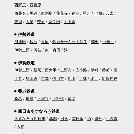
西野尻
西藤原
西桑名
馬道
西別所
蓮花寺
在良
星川
七和
穴太
東員
大泉
楚原
麻生田
阿下喜
伊勢鉄道
河原田
鈴鹿
玉垣
鈴鹿サーキット稲生
徳田
中瀬古
伊勢上野
河芸
東一身田
津
伊賀鉄道
伊賀上野
新居
西大手
上野市
広小路
茅町
桑町
四
十九
猪田道
市部
依那古
丸山
上林
比土
伊賀神戸
養老鉄道
桑名
播磨
下深谷
下野代
多度
四日市あすなろう鉄道
あすなろう四日市
赤堀
日永
南日永
泊
追分
小古曽
内部