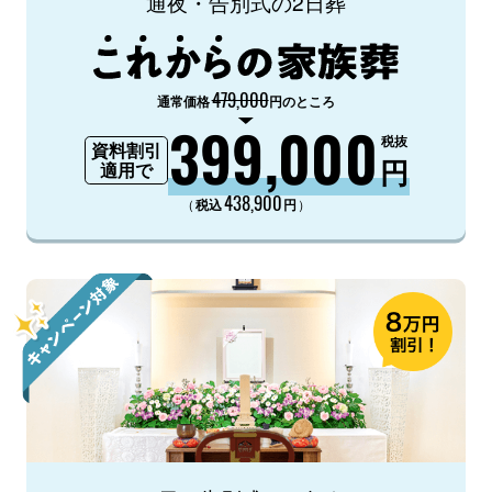
通夜・告別式の2日葬
479,000
通常価格
円のところ
399,000
税抜
資料割引
円
適用で
438,900
（
）
税込
円