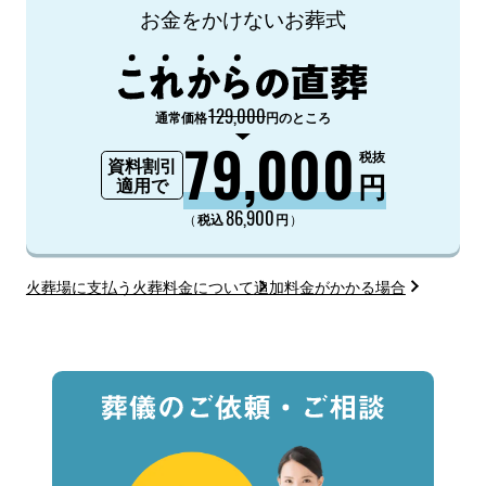
お金をかけないお葬式
129,000
通常価格
円のところ
79,000
税抜
資料割引
円
適用で
86,900
（
）
税込
円
火葬場に支払う火葬料金について
追加料金がかかる場合