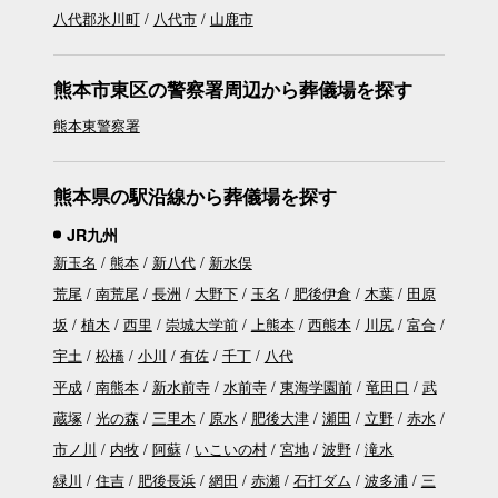
八代郡氷川町
八代市
山鹿市
熊本市東区の警察署周辺から葬儀場を探す
熊本東警察署
熊本県の駅沿線から葬儀場を探す
JR九州
新玉名
熊本
新八代
新水俣
荒尾
南荒尾
長洲
大野下
玉名
肥後伊倉
木葉
田原
坂
植木
西里
崇城大学前
上熊本
西熊本
川尻
富合
宇土
松橋
小川
有佐
千丁
八代
平成
南熊本
新水前寺
水前寺
東海学園前
竜田口
武
蔵塚
光の森
三里木
原水
肥後大津
瀬田
立野
赤水
市ノ川
内牧
阿蘇
いこいの村
宮地
波野
滝水
緑川
住吉
肥後長浜
網田
赤瀬
石打ダム
波多浦
三