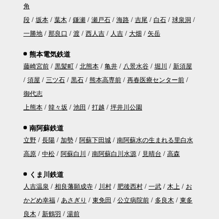
角
段
坂本
葉木
鎌瀬
瀬戸石
海路
吉尾
白石
球泉洞
一勝地
那良口
渡
西人吉
人吉
大畑
矢岳
熊本電気鉄道
藤崎宮前
黒髪町
北熊本
亀井
八景水谷
堀川
新須屋
須屋
三ツ石
黒石
熊本高専前
再春医療センター前
御代志
上熊本
韓々坂
池田
打越
坪井川公園
南阿蘇鉄道
立野
長陽
加勢
阿蘇下田城
南阿蘇水の生まれる里白水
高原
中松
阿蘇白川
南阿蘇白川水源
見晴台
高森
くま川鉄道
人吉温泉
相良藩願成寺
川村
肥後西村
一武
木上
お
かどめ幸福
あさぎり
東免田
公立病院前
多良木
東多
良木
新鶴羽
湯前