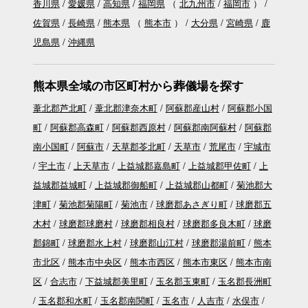
香川県
愛媛県
高知県
福岡県
（
北九州市
福岡市
）
佐賀県
長崎県
熊本県
（
熊本市
）
大分県
宮崎県
鹿
児島県
沖縄県
熊本県全域の市区町村から葬儀場を探す
葦北郡芦北町
葦北郡津奈木町
阿蘇郡産山村
阿蘇郡小国
町
阿蘇郡高森町
阿蘇郡西原村
阿蘇郡南阿蘇村
阿蘇郡
南小国町
阿蘇市
天草郡苓北町
天草市
荒尾市
宇城市
宇土市
上天草市
上益城郡嘉島町
上益城郡甲佐町
上
益城郡益城町
上益城郡御船町
上益城郡山都町
菊池郡大
津町
菊池郡菊陽町
菊池市
球磨郡あさぎり町
球磨郡五
木村
球磨郡球磨村
球磨郡相良村
球磨郡多良木町
球磨
郡錦町
球磨郡水上村
球磨郡山江村
球磨郡湯前町
熊本
市北区
熊本市中央区
熊本市西区
熊本市東区
熊本市南
区
合志市
下益城郡美里町
玉名郡玉東町
玉名郡長洲町
玉名郡和水町
玉名郡南関町
玉名市
人吉市
水俣市