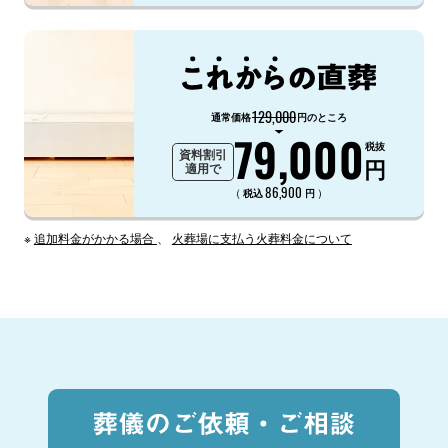
129,000
通常価格
円のところ
79,000
税抜
資料割引
円
適用で
86,900
（
）
税込
円
※
追加料金がかかる場合
、
火葬場に支払う火葬料金について