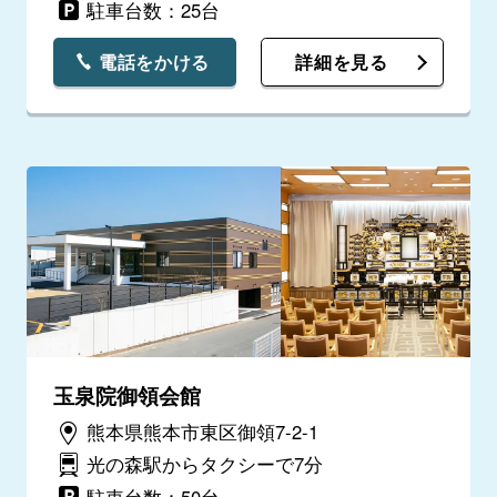
駐車台数：25台
電話をかける
詳細を見る
玉泉院御領会館
熊本県熊本市東区御領7-2-1
光の森駅からタクシーで7分
駐車台数：50台