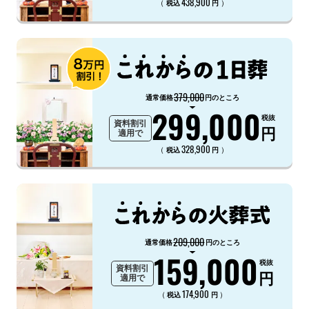
438,900
（
）
税込
円
379,000
通常価格
円のところ
299,000
税抜
資料割引
円
適用で
328,900
（
）
税込
円
209,000
通常価格
円のところ
159,000
税抜
資料割引
円
適用で
174,900
（
）
税込
円