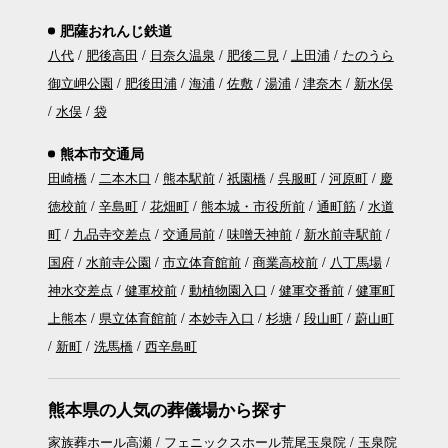
肥薩おれんじ鉄道
八代
肥後高田
日奈久温泉
肥後二見
上田浦
たのうら
御立岬公園
肥後田浦
海浦
佐敷
湯浦
津奈木
新水俣
水俣
袋
熊本市交通局
田崎橋
二本木口
熊本駅前
祇園橋
呉服町
河原町
慶
徳校前
辛島町
花畑町
熊本城・市役所前
通町筋
水道
町
九品寺交差点
交通局前
味噌天神前
新水前寺駅前
国府
水前寺公園
市立体育館前
商業高校前
八丁馬場
神水交差点
健軍校前
動植物園入口
健軍交番前
健軍町
上熊本
県立体育館前
本妙寺入口
杉塘
段山町
蔚山町
新町
洗馬橋
西辛島町
熊本県の人気の葬儀場から探す
家族葬ホール高瀬
フェニックスホール荒尾玉泉院
玉泉院