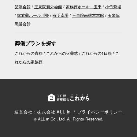
築添会館
玉泉院新外会館
家族葬ホール 玉東
小岱斎場
家族葬ホール川登
有明斎場
玉泉院南熊本本館
玉泉院
黒髪会館
葬儀プランを探す
これからの直葬
これからの火葬式
これからの1日葬
こ
れからの家族葬
運営会社
：株式会社 ALL in
プライバシーポリシー
© ALL in Co., Ltd. All Rights Reserved.