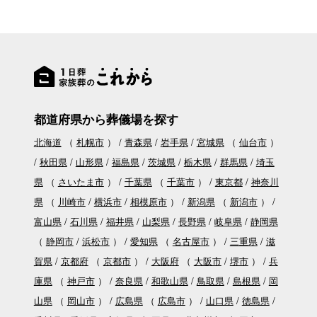
都道府県から葬儀場を探す
北海道
（
札幌市
）
青森県
岩手県
宮城県
（
仙台市
）
秋田県
山形県
福島県
茨城県
栃木県
群馬県
埼玉
県
（
さいたま市
）
千葉県
（
千葉市
）
東京都
神奈川
県
（
川崎市
横浜市
相模原市
）
新潟県
（
新潟市
）
富山県
石川県
福井県
山梨県
長野県
岐阜県
静岡県
（
静岡市
浜松市
）
愛知県
（
名古屋市
）
三重県
滋
賀県
京都府
（
京都市
）
大阪府
（
大阪市
堺市
）
兵
庫県
（
神戸市
）
奈良県
和歌山県
鳥取県
島根県
岡
山県
（
岡山市
）
広島県
（
広島市
）
山口県
徳島県