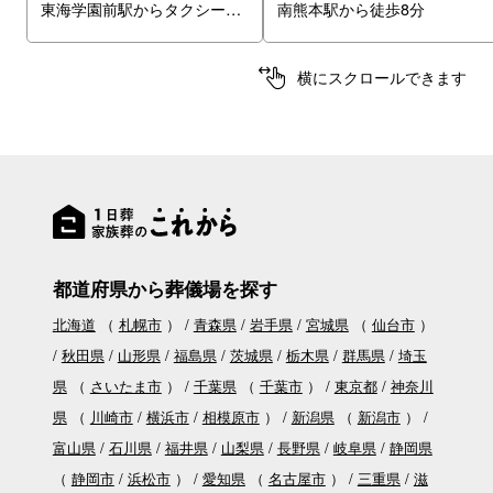
東海学園前駅からタクシーで13分
南熊本駅から徒歩8分
横にスクロールできます
都道府県から葬儀場を探す
北海道
（
札幌市
）
青森県
岩手県
宮城県
（
仙台市
）
秋田県
山形県
福島県
茨城県
栃木県
群馬県
埼玉
県
（
さいたま市
）
千葉県
（
千葉市
）
東京都
神奈川
県
（
川崎市
横浜市
相模原市
）
新潟県
（
新潟市
）
富山県
石川県
福井県
山梨県
長野県
岐阜県
静岡県
（
静岡市
浜松市
）
愛知県
（
名古屋市
）
三重県
滋