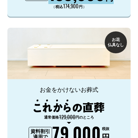
174,900
（
）
税込
円
お花
仏具なし
お金をかけないお葬式
129,000
通常価格
円のところ
79,000
税抜
資料割引
円
適用で