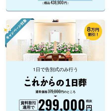
438,900
（
）
税込
円
1日で告別式のみ行う
379,000
通常価格
円のところ
299,000
税抜
資料割引
円
適用で