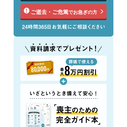
ご逝去・ご危篤
でお急ぎの方