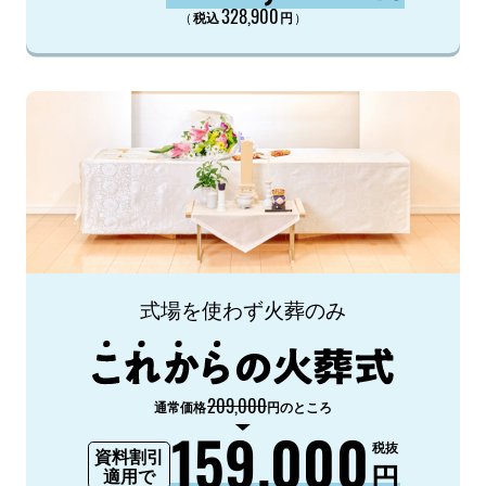
328,900
（
）
税込
円
式場を使わず火葬のみ
209,000
通常価格
円のところ
159,000
税抜
資料割引
円
適用で