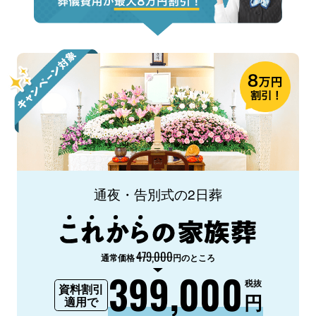
通夜・告別式の2日葬
479,000
通常価格
円のところ
399,000
税抜
資料割引
円
適用で