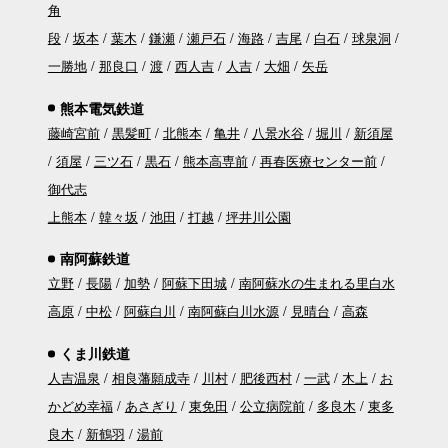
角
段
坂本
葉木
鎌瀬
瀬戸石
海路
吉尾
白石
球泉洞
一勝地
那良口
渡
西人吉
人吉
大畑
矢岳
熊本電気鉄道
藤崎宮前
黒髪町
北熊本
亀井
八景水谷
堀川
新須屋
須屋
三ツ石
黒石
熊本高専前
再春医療センター前
御代志
上熊本
韓々坂
池田
打越
坪井川公園
南阿蘇鉄道
立野
長陽
加勢
阿蘇下田城
南阿蘇水の生まれる里白水
高原
中松
阿蘇白川
南阿蘇白川水源
見晴台
高森
くま川鉄道
人吉温泉
相良藩願成寺
川村
肥後西村
一武
木上
お
かどめ幸福
あさぎり
東免田
公立病院前
多良木
東多
良木
新鶴羽
湯前