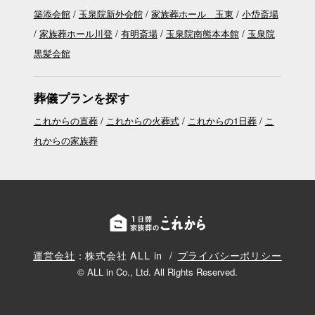
築添会館
玉泉院新外会館
家族葬ホール 玉東
小岱斎場
家族葬ホール川登
有明斎場
玉泉院南熊本本館
玉泉院
黒髪会館
葬儀プランを探す
これからの直葬
これからの火葬式
これからの1日葬
こ
れからの家族葬
運営会社
：株式会社 ALL in
プライバシーポリシー
© ALL in Co., Ltd. All Rights Reserved.