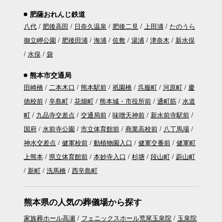
肥薩おれんじ鉄道
八代
肥後高田
日奈久温泉
肥後二見
上田浦
たのうら
御立岬公園
肥後田浦
海浦
佐敷
湯浦
津奈木
新水俣
水俣
袋
熊本市交通局
田崎橋
二本木口
熊本駅前
祇園橋
呉服町
河原町
慶
徳校前
辛島町
花畑町
熊本城・市役所前
通町筋
水道
町
九品寺交差点
交通局前
味噌天神前
新水前寺駅前
国府
水前寺公園
市立体育館前
商業高校前
八丁馬場
神水交差点
健軍校前
動植物園入口
健軍交番前
健軍町
上熊本
県立体育館前
本妙寺入口
杉塘
段山町
蔚山町
新町
洗馬橋
西辛島町
熊本県の人気の葬儀場から探す
家族葬ホール高瀬
フェニックスホール荒尾玉泉院
玉泉院