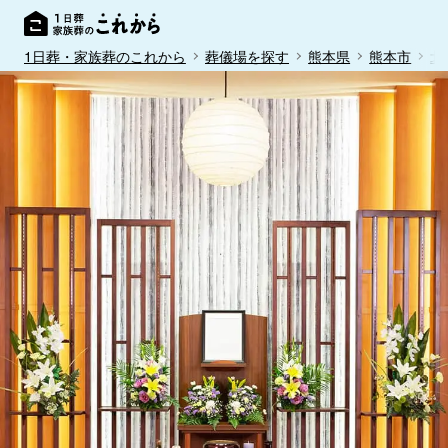
1日葬・家族葬のこれから
葬儀場を探す
熊本県
熊本市
北