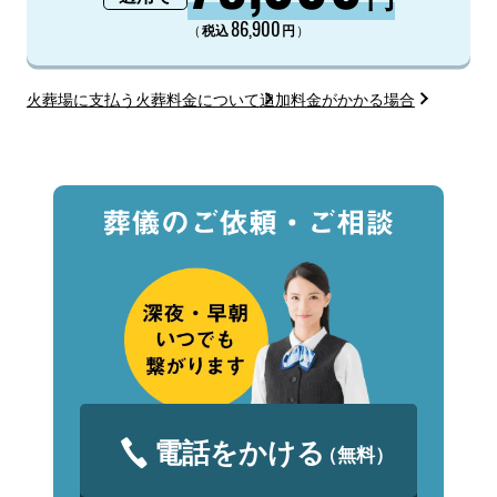
86,900
（
）
税込
円
火葬場に支払う火葬料金について
追加料金がかかる場合
電話をかける
（無料）