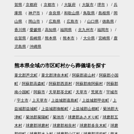
賀県
京都府
（
京都市
）
大阪府
（
大阪市
堺市
）
兵
庫県
（
神戸市
）
奈良県
和歌山県
鳥取県
島根県
岡
山県
（
岡山市
）
広島県
（
広島市
）
山口県
徳島県
香川県
愛媛県
高知県
福岡県
（
北九州市
福岡市
）
佐賀県
長崎県
熊本県
（
熊本市
）
大分県
宮崎県
鹿
児島県
沖縄県
熊本県全域の市区町村から葬儀場を探す
葦北郡芦北町
葦北郡津奈木町
阿蘇郡産山村
阿蘇郡小国
町
阿蘇郡高森町
阿蘇郡西原村
阿蘇郡南阿蘇村
阿蘇郡
南小国町
阿蘇市
天草郡苓北町
天草市
荒尾市
宇城市
宇土市
上天草市
上益城郡嘉島町
上益城郡甲佐町
上
益城郡益城町
上益城郡御船町
上益城郡山都町
菊池郡大
津町
菊池郡菊陽町
菊池市
球磨郡あさぎり町
球磨郡五
木村
球磨郡球磨村
球磨郡相良村
球磨郡多良木町
球磨
郡錦町
球磨郡水上村
球磨郡山江村
球磨郡湯前町
熊本