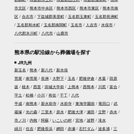
市北区
熊本市中央区
熊本市西区
熊本市東区
熊本市南
区
合志市
下益城郡美里町
玉名郡玉東町
玉名郡長洲町
玉名郡和水町
玉名郡南関町
玉名市
人吉市
水俣市
八代郡氷川町
八代市
山鹿市
熊本県の駅沿線から葬儀場を探す
JR九州
新玉名
熊本
新八代
新水俣
荒尾
南荒尾
長洲
大野下
玉名
肥後伊倉
木葉
田原
坂
植木
西里
崇城大学前
上熊本
西熊本
川尻
富合
宇土
松橋
小川
有佐
千丁
八代
平成
南熊本
新水前寺
水前寺
東海学園前
竜田口
武
蔵塚
光の森
三里木
原水
肥後大津
瀬田
立野
赤水
市ノ川
内牧
阿蘇
いこいの村
宮地
波野
滝水
緑川
住吉
肥後長浜
網田
赤瀬
石打ダム
波多浦
三