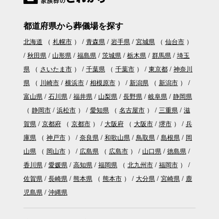
都道府県から葬儀場を探す
北海道
（
札幌市
）
青森県
岩手県
宮城県
（
仙台市
）
秋田県
山形県
福島県
茨城県
栃木県
群馬県
埼玉
県
（
さいたま市
）
千葉県
（
千葉市
）
東京都
神奈川
県
（
川崎市
横浜市
相模原市
）
新潟県
（
新潟市
）
富山県
石川県
福井県
山梨県
長野県
岐阜県
静岡県
（
静岡市
浜松市
）
愛知県
（
名古屋市
）
三重県
滋
賀県
京都府
（
京都市
）
大阪府
（
大阪市
堺市
）
兵
庫県
（
神戸市
）
奈良県
和歌山県
鳥取県
島根県
岡
山県
（
岡山市
）
広島県
（
広島市
）
山口県
徳島県
香川県
愛媛県
高知県
福岡県
（
北九州市
福岡市
）
佐賀県
長崎県
熊本県
（
熊本市
）
大分県
宮崎県
鹿
児島県
沖縄県