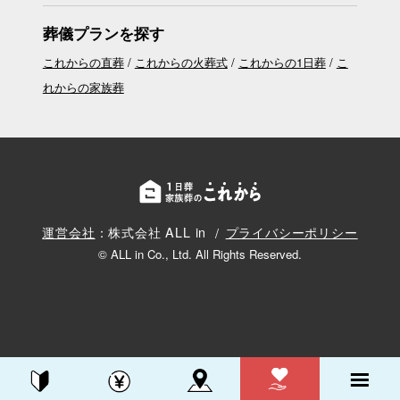
葬儀プランを探す
これからの直葬
これからの火葬式
これからの1日葬
こ
れからの家族葬
運営会社
：株式会社 ALL in
プライバシーポリシー
© ALL in Co., Ltd. All Rights Reserved.
資料請求する
電話をかける