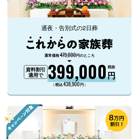
通夜・告別式の2日葬
479,000
通常価格
円のところ
399,000
税抜
資料割引
円
適用で
438,900
（
）
税込
円