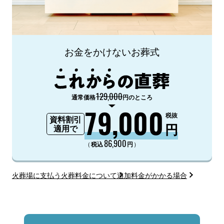
お金をかけないお葬式
129,000
通常価格
円のところ
79,000
税抜
資料割引
円
適用で
86,900
（
）
税込
円
火葬場に支払う火葬料金について
追加料金がかかる場合