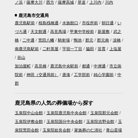
ノ浜
薩摩大川
西方
薩摩高城
草道
上川内
川内
鹿児島市交通局
鹿児島駅前
桜島桟橋通
水族館口
市役所前
朝日通
い
づろ通
天文館通
高見馬場
甲東中学校前
新屋敷
武之
橋
二中通
荒田八幡
騎射場
鴨池
郡元
郡元南
涙橋
南鹿児島駅前
二軒茶屋
宇宿一丁目
脇田
笹貫
上塩屋
谷山
加治屋町
高見橋
鹿児島中央駅前
都通
中洲通
市立病
院前
神田（交通局前）
唐湊
工学部前
純心学園前
中
郡
鹿児島県の人気の葬儀場から探す
玉泉院中山会館
玉泉院鹿児島中央会館
玉泉院郡元会館
玉泉院伊敷会館
玉泉院国分中央会館
玉泉院吉野会館
玉
泉院荒田会館
玉泉院姶良会館
家族葬の仁清社
青山斎場