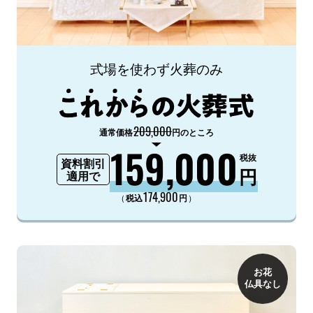
式場を使わず火葬のみ
209,000
通常価格
円のところ
159,000
税抜
資料割引
円
適用で
174,900
（
）
税込
円
お花
仏具なし