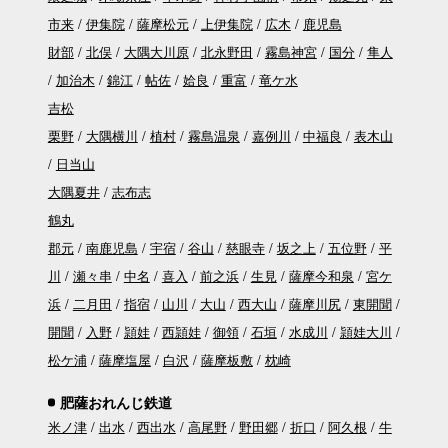
市来
伊集院
薩摩松元
上伊集院
広木
鹿児島
財部
北俣
大隅大川原
北永野田
霧島神宮
国分
隼人
加治木
錦江
帖佐
姶良
重富
竜ケ水
吉松
栗野
大隅横川
植村
霧島温泉
嘉例川
中福良
表木山
日当山
大隅夏井
志布志
鶴丸
郡元
南鹿児島
宇宿
谷山
慈眼寺
坂之上
五位野
平
川
瀬々串
中名
喜入
前之浜
生見
薩摩今和泉
宮ケ
浜
二月田
指宿
山川
大山
西大山
薩摩川尻
東開聞
開聞
入野
頴娃
西頴娃
御領
石垣
水成川
頴娃大川
松ケ浦
薩摩塩屋
白沢
薩摩板敷
枕崎
肥薩おれんじ鉄道
米ノ津
出水
西出水
高尾野
野田郷
折口
阿久根
牛