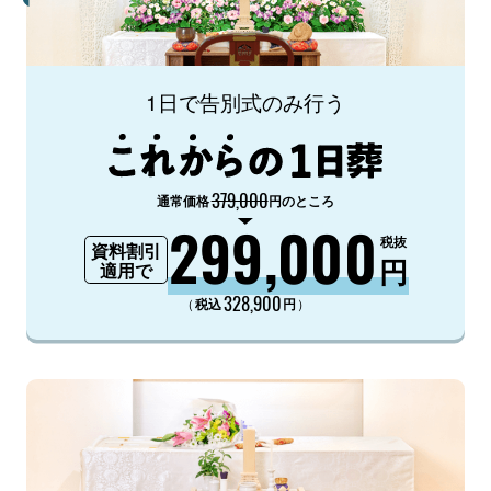
1日で告別式のみ行う
379,000
通常価格
円のところ
299,000
税抜
資料割引
円
適用で
328,900
（
）
税込
円