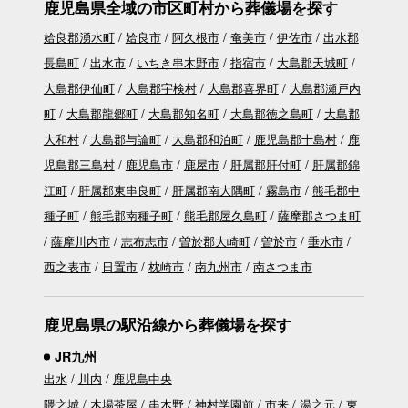
鹿児島県全域の市区町村から葬儀場を探す
姶良郡湧水町
姶良市
阿久根市
奄美市
伊佐市
出水郡
長島町
出水市
いちき串木野市
指宿市
大島郡天城町
大島郡伊仙町
大島郡宇検村
大島郡喜界町
大島郡瀬戸内
町
大島郡龍郷町
大島郡知名町
大島郡徳之島町
大島郡
大和村
大島郡与論町
大島郡和泊町
鹿児島郡十島村
鹿
児島郡三島村
鹿児島市
鹿屋市
肝属郡肝付町
肝属郡錦
江町
肝属郡東串良町
肝属郡南大隅町
霧島市
熊毛郡中
種子町
熊毛郡南種子町
熊毛郡屋久島町
薩摩郡さつま町
薩摩川内市
志布志市
曽於郡大崎町
曽於市
垂水市
西之表市
日置市
枕崎市
南九州市
南さつま市
鹿児島県の駅沿線から葬儀場を探す
JR九州
出水
川内
鹿児島中央
隈之城
木場茶屋
串木野
神村学園前
市来
湯之元
東