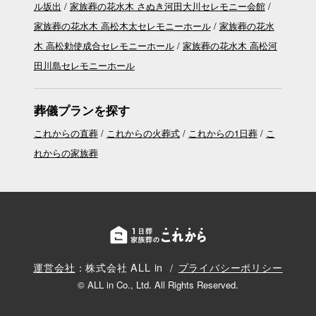
ル坂出
家族葬の花水木 さぬき河田大川セレモニー会館
家族葬の花水木 高松木太セレモニーホール
家族葬の花水
木 高松勅使成合セレモニーホール
家族葬の花水木 高松河
田川島セレモニーホール
葬儀プランを探す
これからの直葬
これからの火葬式
これからの1日葬
こ
れからの家族葬
運営会社
：株式会社 ALL in
プライバシーポリシー
© ALL in Co., Ltd. All Rights Reserved.