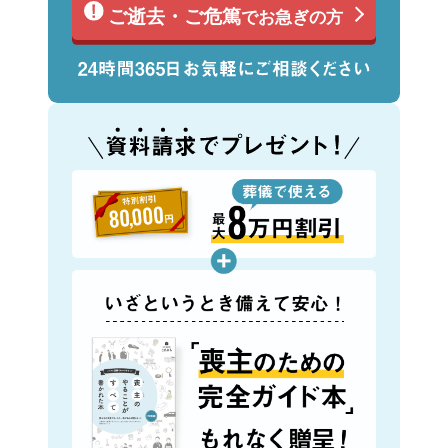
ご逝去・ご危篤
でお急ぎの方