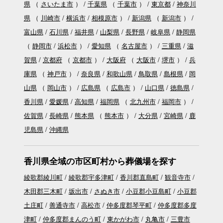
県
（
さいたま市
）
千葉県
（
千葉市
）
東京都
神奈川
県
（
川崎市
横浜市
相模原市
）
新潟県
（
新潟市
）
富山県
石川県
福井県
山梨県
長野県
岐阜県
静岡県
（
静岡市
浜松市
）
愛知県
（
名古屋市
）
三重県
滋
賀県
京都府
（
京都市
）
大阪府
（
大阪市
堺市
）
兵
庫県
（
神戸市
）
奈良県
和歌山県
鳥取県
島根県
岡
山県
（
岡山市
）
広島県
（
広島市
）
山口県
徳島県
香川県
愛媛県
高知県
福岡県
（
北九州市
福岡市
）
佐賀県
長崎県
熊本県
（
熊本市
）
大分県
宮崎県
鹿
児島県
沖縄県
香川県全域の市区町村から葬儀場を探す
綾歌郡綾川町
綾歌郡宇多津町
香川郡直島町
観音寺市
木田郡三木町
坂出市
さぬき市
小豆郡小豆島町
小豆郡
土庄町
善通寺市
高松市
仲多度郡琴平町
仲多度郡多度
津町
仲多度郡まんのう町
東かがわ市
丸亀市
三豊市