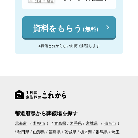
資料をもらう
（無料）
※葬儀と分からない封筒で郵送します
都道府県から葬儀場を探す
北海道
（
札幌市
）
青森県
岩手県
宮城県
（
仙台市
）
秋田県
山形県
福島県
茨城県
栃木県
群馬県
埼玉