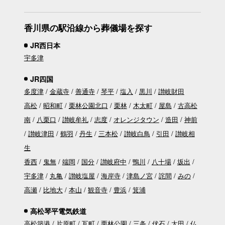
香川県の駅沿線から葬儀場を探す
JR西日本
宇多津
JR四国
多度津
金蔵寺
善通寺
琴平
塩入
黒川
讃岐財田
高松
昭和町
栗林公園北口
栗林
木太町
屋島
古高松
南
八栗口
讃岐牟礼
志度
オレンジタウン
造田
神前
讃岐津田
鶴羽
丹生
三本松
讃岐白鳥
引田
讃岐相
生
香西
鬼無
端岡
国分
讃岐府中
鴨川
八十場
坂出
宇多津
丸亀
讃岐塩屋
海岸寺
津島ノ宮
詫間
みの
高瀬
比地大
本山
観音寺
豊浜
箕浦
高松琴平電気鉄道
高松築港
片原町
瓦町
栗林公園
三条
伏石
太田
仏