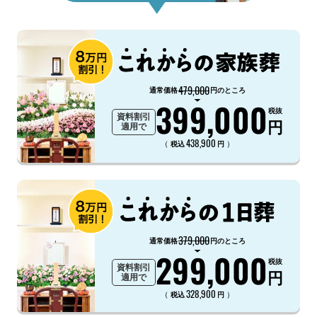
479,000
通常価格
円のところ
399,000
税抜
資料割引
円
適用で
438,900
（
）
税込
円
379,000
通常価格
円のところ
299,000
税抜
資料割引
円
適用で
328,900
（
）
税込
円