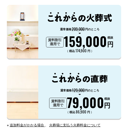
209,000
通常価格
円のところ
159,000
税抜
資料割引
円
適用で
174,900
（
）
税込
円
129,000
通常価格
円のところ
79,000
税抜
資料割引
円
適用で
86,900
（
）
税込
円
※
追加料金がかかる場合
、
火葬場に支払う火葬料金について