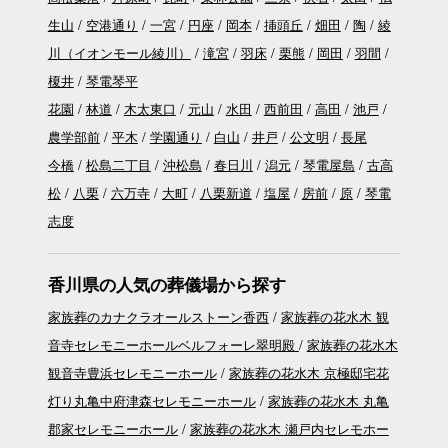
生山
空港通り
一宮
円座
岡本
挿頭丘
畑田
陶
綾
川（イオンモール綾川）
滝宮
羽床
栗熊
岡田
羽間
榎井
琴電琴平
花園
林道
木太東口
元山
水田
西前田
高田
池戸
農学部前
平木
学園通り
白山
井戸
公文明
長尾
今橋
松島二丁目
沖松島
春日川
潟元
琴電屋島
古高
松
八栗
六万寺
大町
八栗新道
塩屋
房前
原
琴電
志度
香川県の人気の葬儀場から探す
家族葬のカナクラオールストーン香西
家族葬の花水木 観
音寺セレモニーホールベルフォーレ翠明殿
家族葬の花水木
観音寺豊浜セレモニーホール
家族葬の花水木 京極邸宅花
灯り丸亀中府津森セレモニーホール
家族葬の花水木 丸亀
郡家セレモニーホール
家族葬の花水木 瀬戸内セレモホー