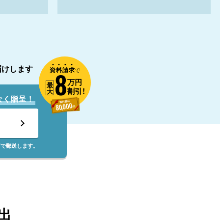
届けします
資
料
請
求
8
で
万円
最
割引!
大
なく贈呈！
筒で郵送します。
出