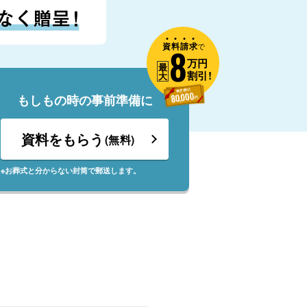
資
料
請
求
8
で
万円
最
割引!
大
もしもの時の事前準備に
資料をもらう
(無料)
※お葬式と分からない封筒で郵送します。