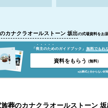
のカナクラオールストーン 坂出
の式場資料をお
「
喪
主
の
た
め
のガイドブック」
無料でもれ
資料をもらう
(無料)
※お葬式と分からない封
家族葬のカナクラオールストーン 坂