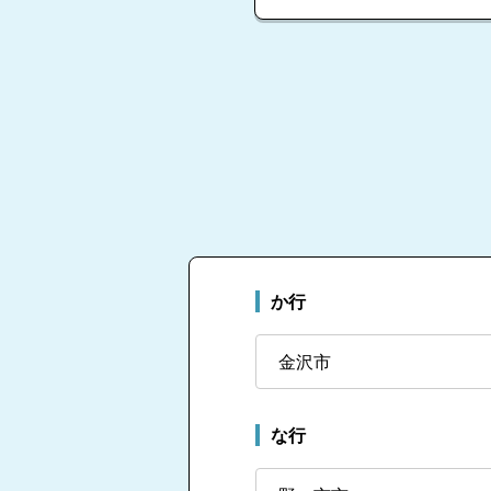
か行
金沢市
な行