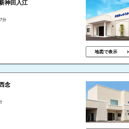
沢新神田入江
7分
地図で表示
西念
分