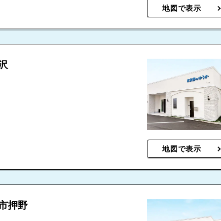
地図で表示
沢
地図で表示
市押野