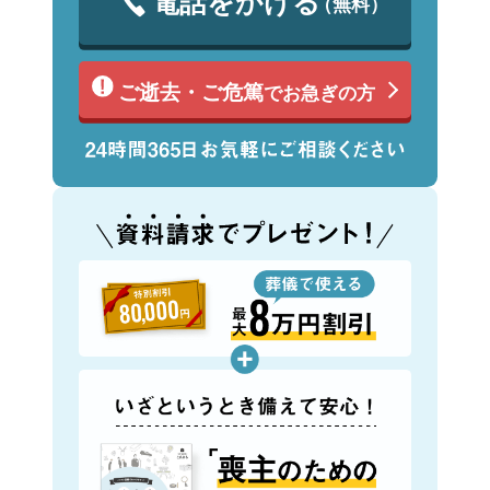
電話をかける
（無料）
ご逝去・ご危篤
でお急ぎの方