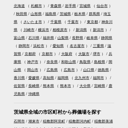
北海道
（
札幌市
）
青森県
岩手県
宮城県
（
仙台市
）
秋田県
山形県
福島県
茨城県
栃木県
群馬県
埼玉
県
（
さいたま市
）
千葉県
（
千葉市
）
東京都
神奈川
県
（
川崎市
横浜市
相模原市
）
新潟県
（
新潟市
）
富山県
石川県
福井県
山梨県
長野県
岐阜県
静岡県
（
静岡市
浜松市
）
愛知県
（
名古屋市
）
三重県
滋
賀県
京都府
（
京都市
）
大阪府
（
大阪市
堺市
）
兵
庫県
（
神戸市
）
奈良県
和歌山県
鳥取県
島根県
岡
山県
（
岡山市
）
広島県
（
広島市
）
山口県
徳島県
香川県
愛媛県
高知県
福岡県
（
北九州市
福岡市
）
佐賀県
長崎県
熊本県
（
熊本市
）
大分県
宮崎県
鹿
児島県
沖縄県
茨城県全域の市区町村から葬儀場を探す
石岡市
潮来市
稲敷郡阿見町
稲敷郡河内町
稲敷郡美浦