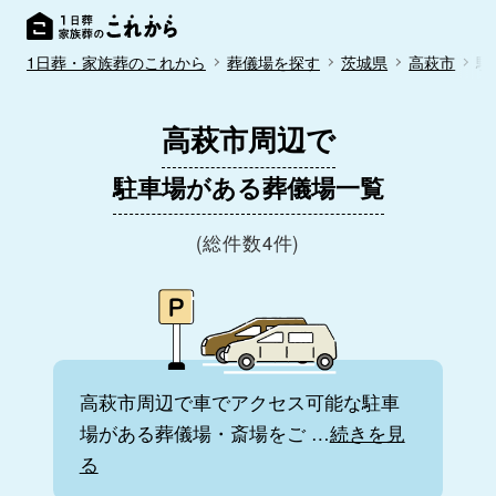
1日葬・家族葬のこれから
葬儀場を探す
茨城県
高萩市
駐
高萩市周辺で
駐車場がある葬儀場一覧
(総件数4件)
高萩市周辺で車でアクセス可能な駐車
場がある葬儀場・斎場をご
…
続きを見
る