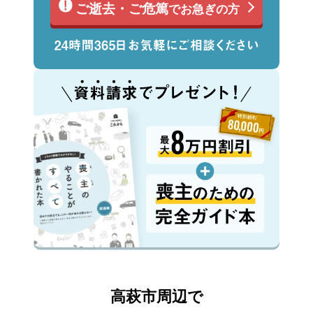
ご逝去・ご危篤
でお急ぎの方
高萩市周辺で