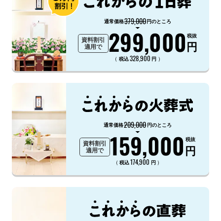
379,000
通常価格
円のところ
299,000
税抜
資料割引
円
適用で
328,900
（
）
税込
円
209,000
通常価格
円のところ
159,000
税抜
資料割引
円
適用で
174,900
（
）
税込
円