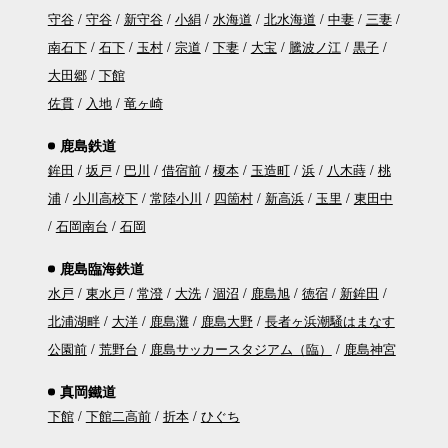
守谷
守谷
新守谷
小絹
水海道
北水海道
中妻
三妻
南石下
石下
玉村
宗道
下妻
大宝
騰波ノ江
黒子
大田郷
下館
佐貫
入地
竜ヶ崎
鹿島鉄道
鉾田
坂戸
巴川
借宿前
榎本
玉造町
浜
八木蒔
桃
浦
小川高校下
常陸小川
四箇村
新高浜
玉里
東田中
石岡南台
石岡
鹿島臨海鉄道
水戸
東水戸
常澄
大洗
涸沼
鹿島旭
徳宿
新鉾田
北浦湖畔
大洋
鹿島灘
鹿島大野
長者ヶ浜潮騒はまなす
公園前
荒野台
鹿島サッカースタジアム（臨）
鹿島神宮
真岡鐵道
下館
下館二高前
折本
ひぐち