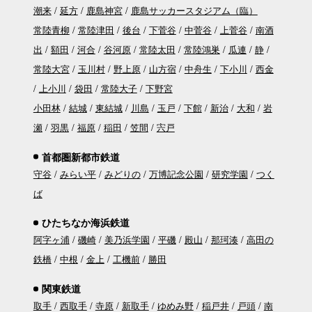
潮来
延方
鹿島神宮
鹿島サッカースタジアム（臨）
常陸青柳
常陸津田
後台
下菅谷
中菅谷
上菅谷
南酒
出
額田
河合
谷河原
常陸太田
常陸鴻巣
瓜連
静
常陸大宮
玉川村
野上原
山方宿
中舟生
下小川
西金
上小川
袋田
常陸大子
下野宮
小田林
結城
東結城
川島
玉戸
下館
新治
大和
岩
瀬
羽黒
福原
稲田
笠間
宍戸
首都圏新都市鉄道
守谷
みらい平
みどりの
万博記念公園
研究学園
つく
ば
ひたちなか海浜鉄道
阿字ヶ浦
磯崎
美乃浜学園
平磯
殿山
那珂湊
高田の
鉄橋
中根
金上
工機前
勝田
関東鉄道
取手
西取手
寺原
新取手
ゆめみ野
稲戸井
戸頭
南