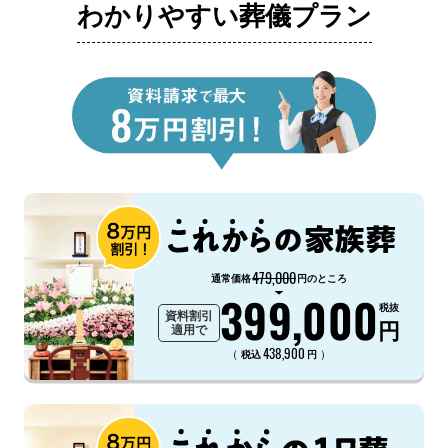
わかりやすい葬儀プラン
479,000
通常価格
円のところ
399,000
税抜
資料割引
円
適用で
438,900
（
）
税込
円