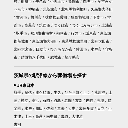
村
稲敷市
牛久市
小美玉市
笠間市
鹿嶋市
かすみが
うら市
神栖市
北茨城市
北相馬郡利根町
久慈郡大子町
古河市
桜川市
猿島郡五霞町
猿島郡境町
下妻市
常
総市
高萩市
筑西市
つくば市
つくばみらい市
土浦市
取手市
那珂郡東海村
那珂市
行方市
坂東市
東茨城
郡茨城町
東茨城郡大洗町
東茨城郡城里町
常陸太田市
常陸大宮市
日立市
ひたちなか市
鉾田市
水戸市
守谷
市
結城郡八千代町
結城市
龍ケ崎市
茨城県の駅沿線から葬儀場を探す
JR東日本
取手
藤代
龍ケ崎市
牛久
ひたち野うしく
荒川沖
土
浦
神立
高浜
石岡
羽鳥
岩間
友部
内原
赤塚
偕
楽園
水戸
勝田
佐和
東海
大甕
常陸多賀
日立
小
木津
十王
高萩
南中郷
磯原
大津港
古河