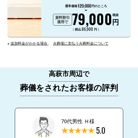
129,000
通常価格
円のところ
79,000
税抜
資料割引
円
適用で
86,900
（
）
税込
円
※
追加料金がかかる場合
、
火葬場に支払う火葬料金について
高萩市周辺で
葬儀をされたお客様の評判
70代男性 Ｈ様
5.0