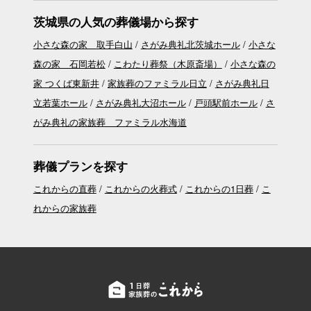
茨城県の人気の葬儀場から探す
小さな森の家 取手白山
さがみ典礼北茨城ホール
小さな
森の家 石岡若松
こわたり葬祭（木原斎場）
小さな森の
家 つくば東新井
家族葬のファミラル日立
さがみ典礼日
立若葉ホール
さがみ典礼大沼ホール
戸頭駅前ホール
さ
がみ典礼の家族葬 ファミラル水海道
葬儀プランを探す
これからの直葬
これからの火葬式
これからの1日葬
こ
れからの家族葬