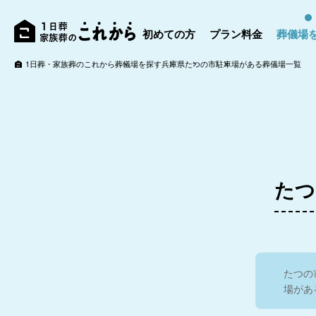
初めての方
プラン料金
葬儀場
1日葬・家族葬のこれから
葬儀場を探す
兵庫県
たつの市
駐車場がある葬儀場一覧
たつ
たつの
場があ