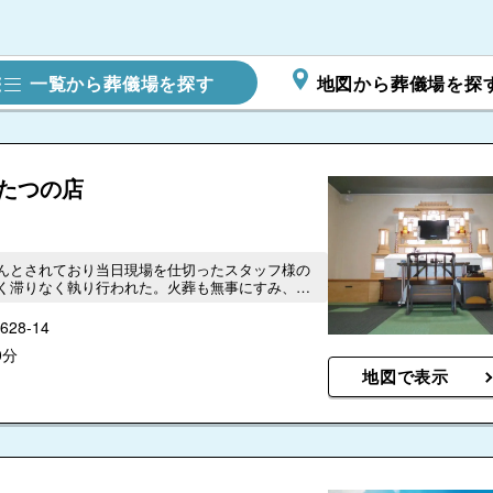
一覧から葬儀場を探す
地図から葬儀場を探
たつの店
んとされており当日現場を仕切ったスタッフ様の
く滞りなく執り行われた。火葬も無事にすみ、ほ
七夕の日に亡き友と再会出来てうれしかったと思
8-14
0分
地図で表示