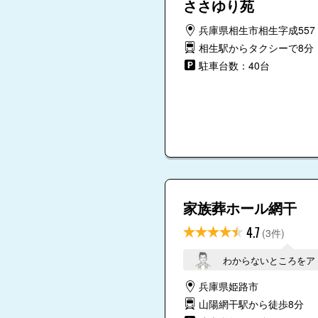
ささゆり苑
兵庫県相生市相生字成557
相生駅からタクシーで8分
駐車台数：40台
家族葬ホール網干
4.7
(3件)
わからないところをア
兵庫県姫路市
山陽網干駅から徒歩8分