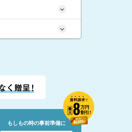
資
料
請
求
8
で
万円
最
割引!
大
もしもの時の事前準備に