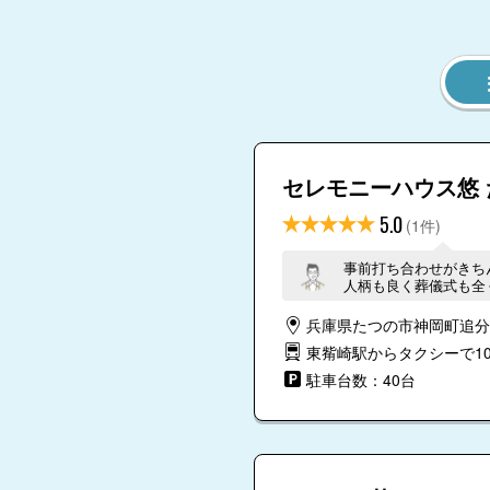
セレモニーハウス悠 
5.0
(1件)
事前打ち合わせがきち
人柄も良く葬儀式も全
っとしております。 
います。
兵庫県たつの市神岡町追分62
東觜崎駅からタクシーで1
駐車台数：40台