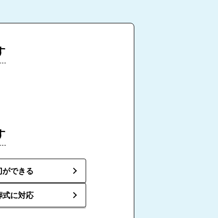
す
す
切ができる
葬式に対応