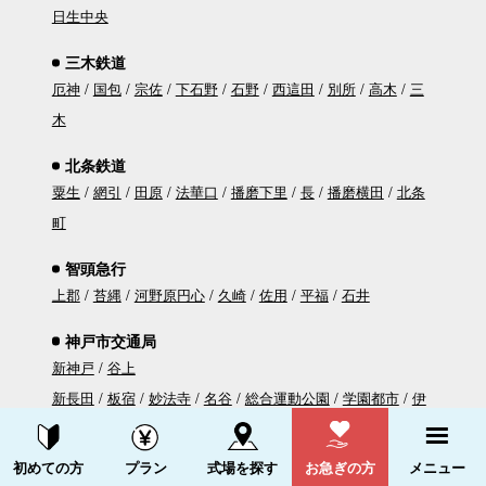
日生中央
三木鉄道
厄神
国包
宗佐
下石野
石野
西這田
別所
高木
三
木
北条鉄道
粟生
網引
田原
法華口
播磨下里
長
播磨横田
北条
町
智頭急行
上郡
苔縄
河野原円心
久崎
佐用
平福
石井
神戸市交通局
新神戸
谷上
新長田
板宿
妙法寺
名谷
総合運動公園
学園都市
伊
川谷
西神南
西神中央
資料請求する
電話をかける
三宮
県庁前
大倉山
湊川公園
上沢
長田
初めての方
プラン
式場を探す
お急ぎの方
メニュー