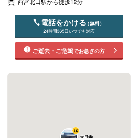
西宮北口駅から徒歩12分
電話をかける
（無料）
24時間365日いつでも対応
ご逝去・ご危篤
でお急ぎの方
4.6
大日寺