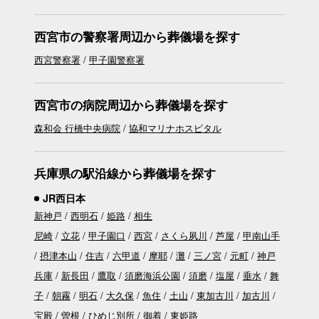
西宮市の警察署周辺から葬儀場を探す
西宮警察署
甲子園警察署
西宮市の病院周辺から葬儀場を探す
森和会 行橋中央病院
協和マリナホスピタル
兵庫県の駅沿線から葬儀場を探す
JR西日本
新神戸
西明石
姫路
相生
尼崎
立花
甲子園口
西宮
さくら夙川
芦屋
甲南山手
摂津本山
住吉
六甲道
摩耶
灘
三ノ宮
元町
神戸
兵庫
新長田
鷹取
須磨海浜公園
須磨
塩屋
垂水
舞
子
朝霧
明石
大久保
魚住
土山
東加古川
加古川
宝殿
曽根
ひめじ別所
御着
東姫路