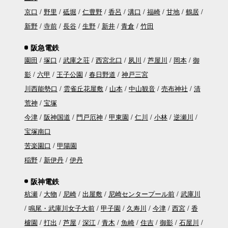
京口
野里
砥堀
仁豊野
香呂
溝口
福崎
甘地
鶴居
新野
寺前
長谷
生野
新井
青倉
竹田
阪急電鉄
園田
塚口
武庫之荘
西宮北口
夙川
芦屋川
岡本
御
影
六甲
王子公園
春日野道
神戸三宮
川西能勢口
雲雀丘花屋敷
山本
中山観音
売布神社
清
荒神
宝塚
今津
阪神国道
門戸厄神
甲東園
仁川
小林
逆瀬川
宝塚南口
苦楽園口
甲陽園
稲野
新伊丹
伊丹
阪神電鉄
杭瀬
大物
尼崎
出屋敷
尼崎センタープール前
武庫川
鳴尾・武庫川女子大前
甲子園
久寿川
今津
西宮
香
櫨園
打出
芦屋
深江
青木
魚崎
住吉
御影
石屋川