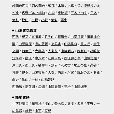
鈴蘭台西口
西鈴蘭台
藍那
木津
木幡
栄
押部谷
緑
が丘
広野ゴルフ場前
志染
恵比須
三木上の丸
三木
大村
樫山
市場
小野
葉多
粟生
山陽電気鉄道
西代
板宿
東須磨
月見山
須磨寺
山陽須磨
須磨浦公
園
山陽塩屋
滝の茶屋
東垂水
山陽垂水
霞ヶ丘
舞子
公園
西舞子
大蔵谷
人丸前
山陽明石
西新町
林崎松
江海岸
藤江
中八木
江井ヶ島
西江井ヶ島
山陽魚住
東二見
西二見
播磨町
別府
浜の宮
尾上の松
高砂
荒井
伊保
山陽曽根
大塩
的形
八家
白浜の宮
妻鹿
飾磨
亀山
手柄
山陽姫路
西飾磨
夢前川
広畑
山陽天満
平松
山陽網干
能勢電鉄
川西能勢口
絹延橋
滝山
鶯の森
鼓滝
多田
平野
一
の鳥居
畦野
山下
笹部