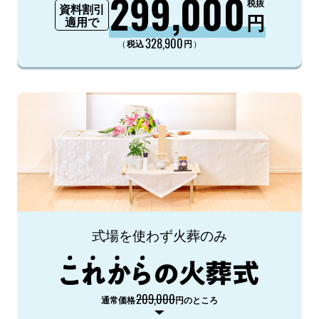
299,000
税抜
資料割引
円
適用で
328,900
（
）
税込
円
式場を使わず火葬のみ
209,000
通常価格
円のところ