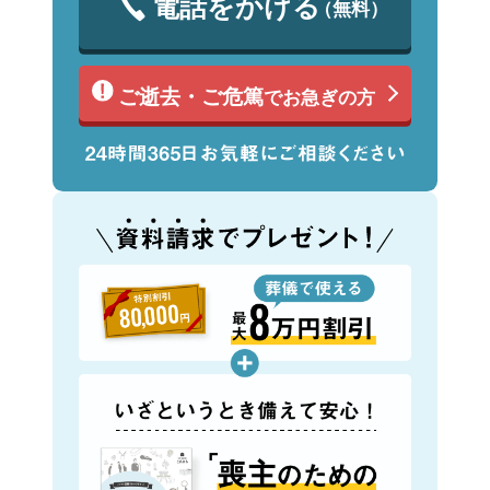
電話をかける
（無料）
ご逝去・ご危篤
でお急ぎの方