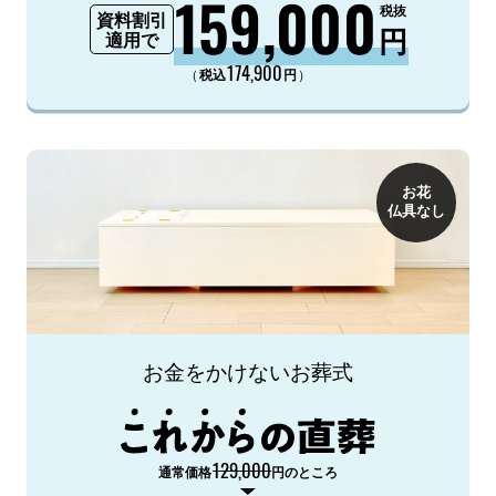
159,000
税抜
資料割引
円
適用で
174,900
（
）
税込
円
お花
仏具なし
お金をかけないお葬式
129,000
通常価格
円のところ