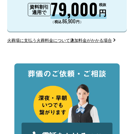
79,000
税抜
資料割引
円
適用で
86,900
（
）
税込
円
火葬場に支払う火葬料金について
追加料金がかかる場合