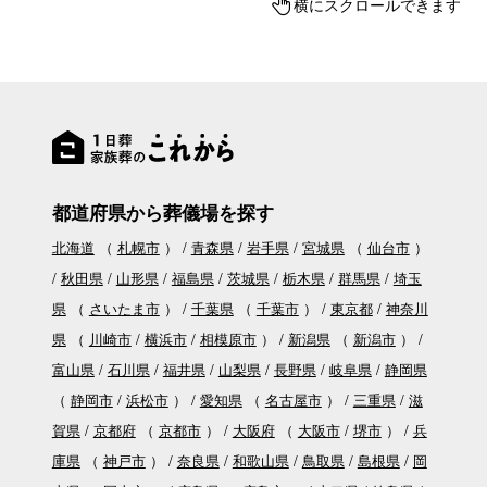
横にスクロールできます
都道府県から葬儀場を探す
北海道
（
札幌市
）
青森県
岩手県
宮城県
（
仙台市
）
秋田県
山形県
福島県
茨城県
栃木県
群馬県
埼玉
県
（
さいたま市
）
千葉県
（
千葉市
）
東京都
神奈川
県
（
川崎市
横浜市
相模原市
）
新潟県
（
新潟市
）
富山県
石川県
福井県
山梨県
長野県
岐阜県
静岡県
（
静岡市
浜松市
）
愛知県
（
名古屋市
）
三重県
滋
賀県
京都府
（
京都市
）
大阪府
（
大阪市
堺市
）
兵
庫県
（
神戸市
）
奈良県
和歌山県
鳥取県
島根県
岡