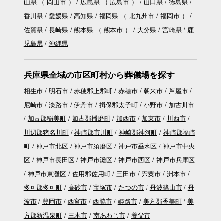
山県
（
岡山市
）
広島県
（
広島市
）
山口県
徳島県
香川県
愛媛県
高知県
福岡県
（
北九州市
福岡市
）
佐賀県
長崎県
熊本県
（
熊本市
）
大分県
宮崎県
鹿
児島県
沖縄県
兵庫県全域の市区町村から葬儀場を探す
相生市
明石市
赤穂郡上郡町
赤穂市
朝来市
芦屋市
尼崎市
淡路市
伊丹市
揖保郡太子町
小野市
加古川市
加古郡稲美町
加古郡播磨町
加西市
加東市
川西市
川辺郡猪名川町
神崎郡市川町
神崎郡神河町
神崎郡福崎
町
神戸市北区
神戸市須磨区
神戸市垂水区
神戸市中央
区
神戸市長田区
神戸市灘区
神戸市西区
神戸市兵庫区
神戸市東灘区
佐用郡佐用町
三田市
宍粟市
洲本市
多可郡多可町
高砂市
宝塚市
たつの市
丹波篠山市
丹
波市
豊岡市
西宮市
西脇市
姫路市
美方郡香美町
美
方郡新温泉町
三木市
南あわじ市
養父市