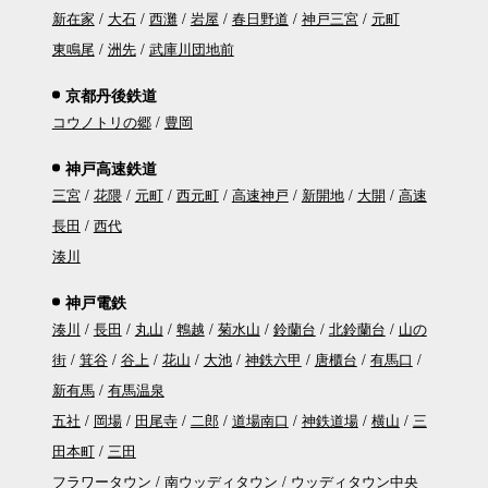
新在家
大石
西灘
岩屋
春日野道
神戸三宮
元町
東鳴尾
洲先
武庫川団地前
京都丹後鉄道
コウノトリの郷
豊岡
神戸高速鉄道
三宮
花隈
元町
西元町
高速神戸
新開地
大開
高速
長田
西代
湊川
神戸電鉄
湊川
長田
丸山
鵯越
菊水山
鈴蘭台
北鈴蘭台
山の
街
箕谷
谷上
花山
大池
神鉄六甲
唐櫃台
有馬口
新有馬
有馬温泉
五社
岡場
田尾寺
二郎
道場南口
神鉄道場
横山
三
田本町
三田
フラワータウン
南ウッディタウン
ウッディタウン中央