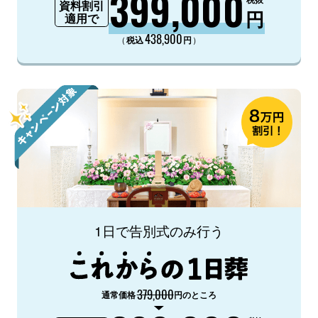
399,000
資料割引
円
適用で
438,900
（
）
税込
円
1日で告別式のみ行う
379,000
通常価格
円のところ