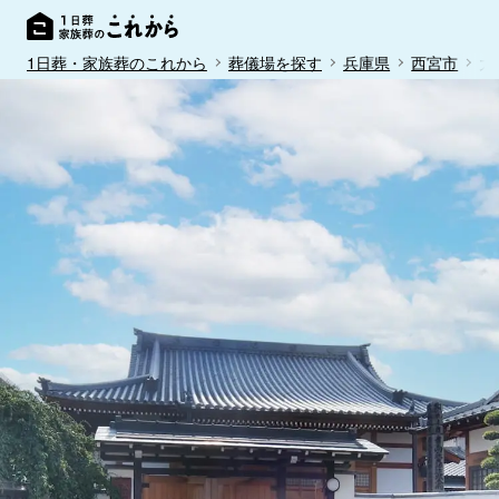
1日葬・家族葬のこれから
葬儀場を探す
兵庫県
西宮市
大