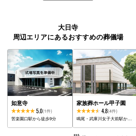
大日寺
周辺エリアにあるおすすめの葬儀場
如意寺
家族葬ホール甲子園
5.0
4.8
(1件)
(4件)
苦楽園口駅から徒歩9分
鳴尾・武庫川女子大前駅から徒歩4分