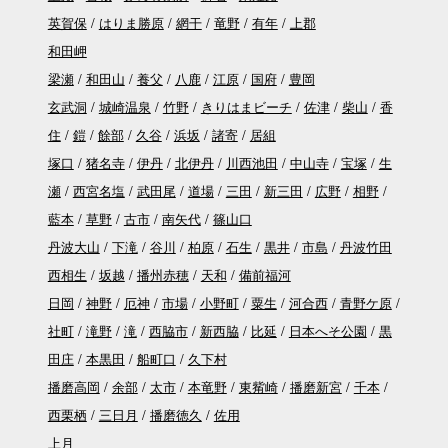
英賀保
はりま勝原
網干
竜野
有年
上郡
和田岬
梁瀬
和田山
養父
八鹿
江原
国府
豊岡
玄武洞
城崎温泉
竹野
きりはまビーチ
佐津
柴山
香
住
鎧
餘部
久谷
浜坂
諸寄
居組
塚口
猪名寺
伊丹
北伊丹
川西池田
中山寺
宝塚
生
瀬
西宮名塩
武田尾
道場
三田
新三田
広野
相野
藍本
草野
古市
南矢代
篠山口
丹波大山
下滝
谷川
柏原
石生
黒井
市島
丹波竹田
西相生
坂越
播州赤穂
天和
備前福河
日岡
神野
厄神
市場
小野町
粟生
河合西
青野ケ原
社町
滝野
滝
西脇市
新西脇
比延
日本へそ公園
黒
田庄
本黒田
船町口
久下村
播磨高岡
余部
太市
本竜野
東觜崎
播磨新宮
千本
西栗栖
三日月
播磨徳久
佐用
上月