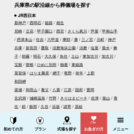
兵庫県の駅沿線から葬儀場を探す
JR西日本
新神戸
西明石
姫路
相生
尼崎
立花
甲子園口
西宮
さくら夙川
芦屋
甲南山手
摂津本山
住吉
六甲道
摩耶
灘
三ノ宮
元町
神戸
兵庫
新長田
鷹取
須磨海浜公園
須磨
塩屋
垂水
舞
子
朝霧
明石
大久保
魚住
土山
東加古川
加古川
宝殿
曽根
ひめじ別所
御着
東姫路
英賀保
はりま勝原
網干
竜野
有年
上郡
和田岬
梁瀬
和田山
養父
八鹿
江原
国府
豊岡
玄武洞
城崎温泉
竹野
きりはまビーチ
佐津
柴山
香
住
鎧
餘部
久谷
浜坂
諸寄
居組
塚口
猪名寺
伊丹
北伊丹
川西池田
中山寺
宝塚
生
瀬
西宮名塩
武田尾
道場
三田
新三田
広野
相野
資料請求する
電話をかける
初めての方
プラン
式場を探す
お急ぎの方
メニュー
藍本
草野
古市
南矢代
篠山口