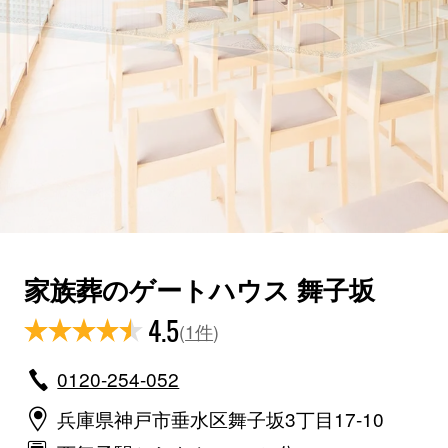
家族葬のゲートハウス 舞子坂
4.5
(
1件
)
0120-254-052
兵庫県神戸市垂水区舞子坂3丁目17-10