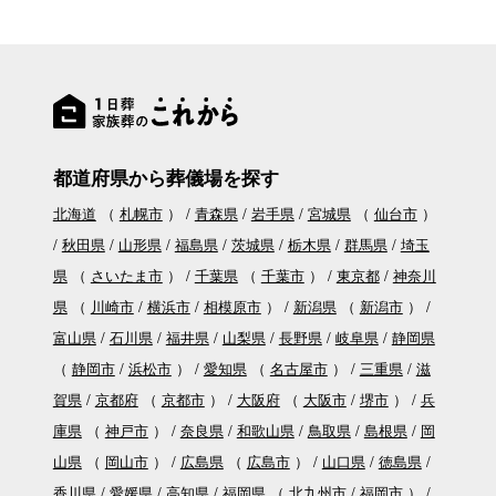
都道府県から葬儀場を探す
北海道
（
札幌市
）
青森県
岩手県
宮城県
（
仙台市
）
秋田県
山形県
福島県
茨城県
栃木県
群馬県
埼玉
県
（
さいたま市
）
千葉県
（
千葉市
）
東京都
神奈川
県
（
川崎市
横浜市
相模原市
）
新潟県
（
新潟市
）
富山県
石川県
福井県
山梨県
長野県
岐阜県
静岡県
（
静岡市
浜松市
）
愛知県
（
名古屋市
）
三重県
滋
賀県
京都府
（
京都市
）
大阪府
（
大阪市
堺市
）
兵
庫県
（
神戸市
）
奈良県
和歌山県
鳥取県
島根県
岡
山県
（
岡山市
）
広島県
（
広島市
）
山口県
徳島県
香川県
愛媛県
高知県
福岡県
（
北九州市
福岡市
）