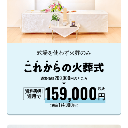
式場を使わず火葬のみ
209,000
通常価格
円のところ
159,000
税抜
資料割引
円
適用で
174,900
（
）
税込
円