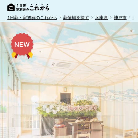
1日葬・家族葬のこれから
葬儀場を探す
兵庫県
神戸市
垂