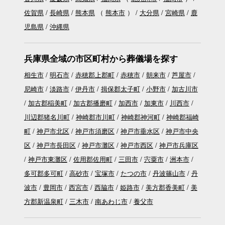
佐賀県
長崎県
熊本県
（
熊本市
）
大分県
宮崎県
鹿
児島県
沖縄県
兵庫県全域の市区町村から葬儀場を探す
相生市
明石市
赤穂郡上郡町
赤穂市
朝来市
芦屋市
尼崎市
淡路市
伊丹市
揖保郡太子町
小野市
加古川市
加古郡稲美町
加古郡播磨町
加西市
加東市
川西市
川辺郡猪名川町
神崎郡市川町
神崎郡神河町
神崎郡福崎
町
神戸市北区
神戸市須磨区
神戸市垂水区
神戸市中央
区
神戸市長田区
神戸市灘区
神戸市西区
神戸市兵庫区
神戸市東灘区
佐用郡佐用町
三田市
宍粟市
洲本市
多可郡多可町
高砂市
宝塚市
たつの市
丹波篠山市
丹
波市
豊岡市
西宮市
西脇市
姫路市
美方郡香美町
美
方郡新温泉町
三木市
南あわじ市
養父市