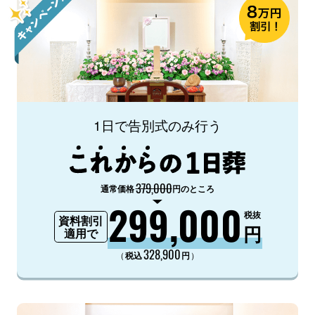
1日で告別式のみ行う
379,000
通常価格
円のところ
299,000
税抜
資料割引
円
適用で
328,900
（
）
税込
円