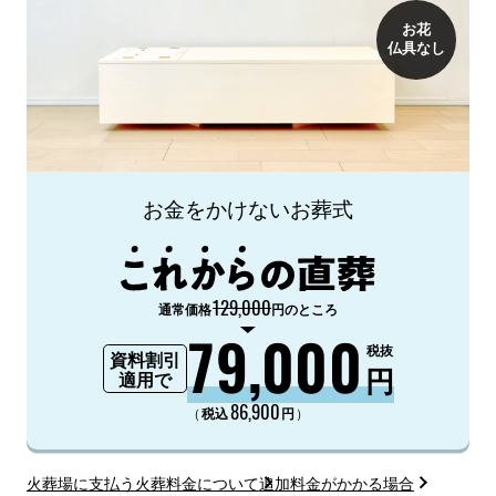
お花
仏具なし
お金をかけないお葬式
129,000
通常価格
円のところ
79,000
税抜
資料割引
円
適用で
86,900
（
）
税込
円
火葬場に支払う火葬料金について
追加料金がかかる場合