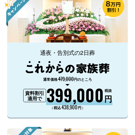
通夜・告別式の2日葬
479,000
通常価格
円のところ
399,000
税抜
資料割引
円
適用で
438,900
（
）
税込
円