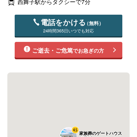
西舞子駅からタクシーで7分
電話をかける
（無料）
24時間365日いつでも対応
ご逝去・ご危篤
でお急ぎの方
4.5
家族葬のゲートハウス