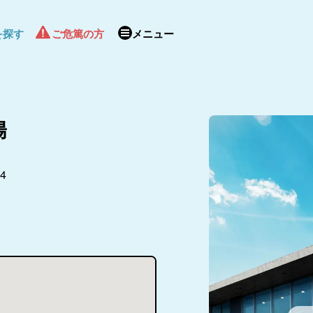
を探す
ご危篤の方
メニュー
陽
4