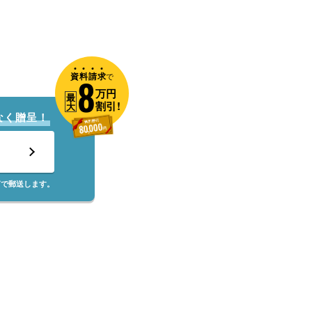
資
料
請
求
8
で
万円
最
割引!
大
なく贈呈！
筒で郵送します。