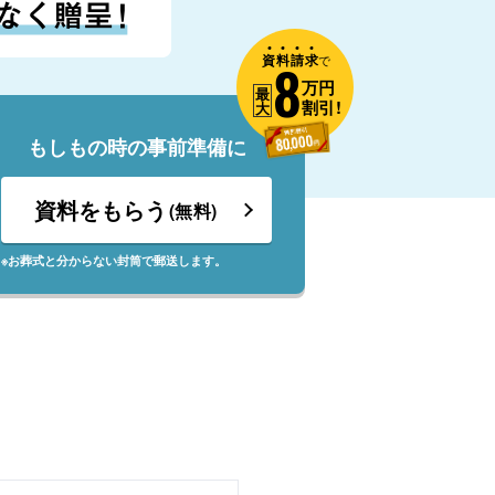
資
料
請
求
8
で
万円
最
割引!
大
もしもの時の事前準備に
資料をもらう
(無料)
※お葬式と分からない封筒で郵送します。