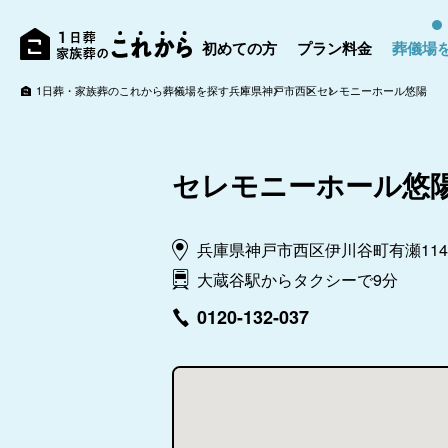
初めての方
プラン料金
葬儀場
1日葬・家族葬のこれから
葬儀場を探す
兵庫県
神戸市
西区
セレモニーホール悠陽
セレモニーホール悠
兵庫県神戸市西区伊川谷町有瀬114
大蔵谷駅からタクシーで9分
0120-132-037