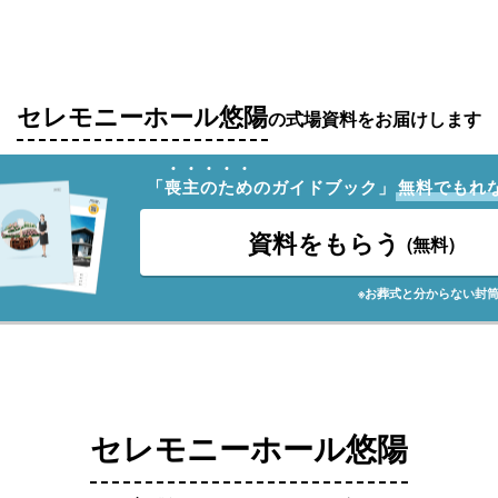
セレモニーホール悠陽
の式場資料をお届けします
「
喪
主
の
た
め
のガイドブック」
無料でもれ
資料をもらう
(無料)
※お葬式と分からない封
セレモニーホール悠陽