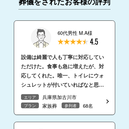
葬儀をされたお客様の評判
60代男性 M.A様
4.5
設備は綺麗で人も丁寧に対応してい
ただけた。食事も急に増えたが、対
応してくれた。唯一、トイレにウォ
シュレットが付いていればなと思い
ました。
兵庫県加古川市
エリア
家族葬
68名
プラン
参列者