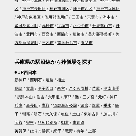
区
神戸市長田区
神戸市灘区
神戸市西区
神戸市兵庫区
神戸市東灘区
佐用郡佐用町
三田市
宍粟市
洲本市
多可郡多可町
高砂市
宝塚市
たつの市
丹波篠山市
丹
波市
豊岡市
西宮市
西脇市
姫路市
美方郡香美町
美
方郡新温泉町
三木市
南あわじ市
養父市
兵庫県の駅沿線から葬儀場を探す
JR西日本
新神戸
西明石
姫路
相生
尼崎
立花
甲子園口
西宮
さくら夙川
芦屋
甲南山手
摂津本山
住吉
六甲道
摩耶
灘
三ノ宮
元町
神戸
兵庫
新長田
鷹取
須磨海浜公園
須磨
塩屋
垂水
舞
子
朝霧
明石
大久保
魚住
土山
東加古川
加古川
宝殿
曽根
ひめじ別所
御着
東姫路
英賀保
はりま勝原
網干
竜野
有年
上郡