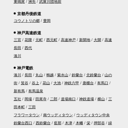
東鳴尾
洲先
武庫川団地前
京都丹後鉄道
コウノトリの郷
豊岡
神戸高速鉄道
三宮
花隈
元町
西元町
高速神戸
新開地
大開
高速
長田
西代
湊川
神戸電鉄
湊川
長田
丸山
鵯越
菊水山
鈴蘭台
北鈴蘭台
山の
街
箕谷
谷上
花山
大池
神鉄六甲
唐櫃台
有馬口
新有馬
有馬温泉
五社
岡場
田尾寺
二郎
道場南口
神鉄道場
横山
三
田本町
三田
フラワータウン
南ウッディタウン
ウッディタウン中央
鈴蘭台西口
西鈴蘭台
藍那
木津
木幡
栄
押部谷
緑