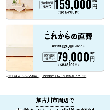
159,000
税抜
資料割引
円
適用で
174,900
（
）
税込
円
129,000
通常価格
円のところ
79,000
税抜
資料割引
円
適用で
86,900
（
）
税込
円
※
追加料金がかかる場合
、
火葬場に支払う火葬料金について
加古川市周辺で