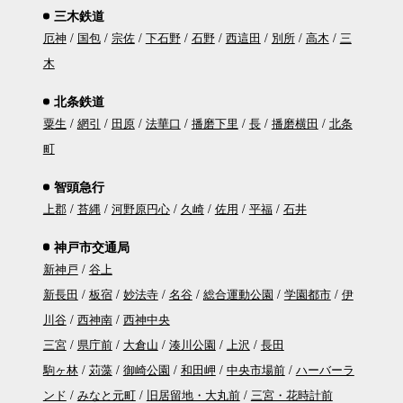
三木鉄道
厄神
国包
宗佐
下石野
石野
西這田
別所
高木
三
木
北条鉄道
粟生
網引
田原
法華口
播磨下里
長
播磨横田
北条
町
智頭急行
上郡
苔縄
河野原円心
久崎
佐用
平福
石井
神戸市交通局
新神戸
谷上
新長田
板宿
妙法寺
名谷
総合運動公園
学園都市
伊
川谷
西神南
西神中央
三宮
県庁前
大倉山
湊川公園
上沢
長田
駒ヶ林
苅藻
御崎公園
和田岬
中央市場前
ハーバーラ
ンド
みなと元町
旧居留地・大丸前
三宮・花時計前