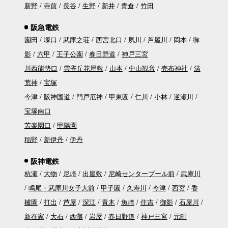
新野
寺前
長谷
生野
新井
青倉
竹田
阪急電鉄
園田
塚口
武庫之荘
西宮北口
夙川
芦屋川
岡本
御
影
六甲
王子公園
春日野道
神戸三宮
川西能勢口
雲雀丘花屋敷
山本
中山観音
売布神社
清
荒神
宝塚
今津
阪神国道
門戸厄神
甲東園
仁川
小林
逆瀬川
宝塚南口
苦楽園口
甲陽園
稲野
新伊丹
伊丹
阪神電鉄
杭瀬
大物
尼崎
出屋敷
尼崎センタープール前
武庫川
鳴尾・武庫川女子大前
甲子園
久寿川
今津
西宮
香
櫨園
打出
芦屋
深江
青木
魚崎
住吉
御影
石屋川
新在家
大石
西灘
岩屋
春日野道
神戸三宮
元町