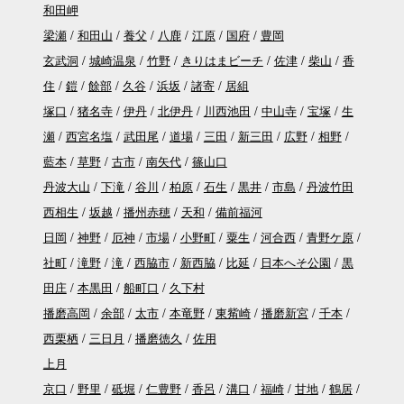
和田岬
梁瀬
和田山
養父
八鹿
江原
国府
豊岡
玄武洞
城崎温泉
竹野
きりはまビーチ
佐津
柴山
香
住
鎧
餘部
久谷
浜坂
諸寄
居組
塚口
猪名寺
伊丹
北伊丹
川西池田
中山寺
宝塚
生
瀬
西宮名塩
武田尾
道場
三田
新三田
広野
相野
藍本
草野
古市
南矢代
篠山口
丹波大山
下滝
谷川
柏原
石生
黒井
市島
丹波竹田
西相生
坂越
播州赤穂
天和
備前福河
日岡
神野
厄神
市場
小野町
粟生
河合西
青野ケ原
社町
滝野
滝
西脇市
新西脇
比延
日本へそ公園
黒
田庄
本黒田
船町口
久下村
播磨高岡
余部
太市
本竜野
東觜崎
播磨新宮
千本
西栗栖
三日月
播磨徳久
佐用
上月
京口
野里
砥堀
仁豊野
香呂
溝口
福崎
甘地
鶴居