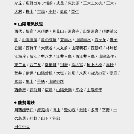
が丘
広野ゴルフ場前
志染
恵比須
三木上の丸
三木
大村
樫山
市場
小野
葉多
粟生
山陽電気鉄道
西代
板宿
東須磨
月見山
須磨寺
山陽須磨
須磨浦公
園
山陽塩屋
滝の茶屋
東垂水
山陽垂水
霞ヶ丘
舞子
公園
西舞子
大蔵谷
人丸前
山陽明石
西新町
林崎松
江海岸
藤江
中八木
江井ヶ島
西江井ヶ島
山陽魚住
東二見
西二見
播磨町
別府
浜の宮
尾上の松
高砂
荒井
伊保
山陽曽根
大塩
的形
八家
白浜の宮
妻鹿
飾磨
亀山
手柄
山陽姫路
西飾磨
夢前川
広畑
山陽天満
平松
山陽網干
能勢電鉄
川西能勢口
絹延橋
滝山
鶯の森
鼓滝
多田
平野
一
の鳥居
畦野
山下
笹部
日生中央