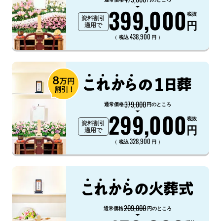
399,000
税抜
資料割引
円
適用で
438,900
（
）
税込
円
379,000
通常価格
円のところ
299,000
税抜
資料割引
円
適用で
328,900
（
）
税込
円
209,000
通常価格
円のところ