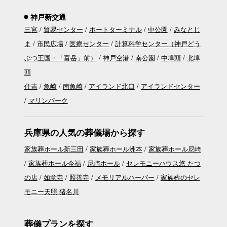
神戸新交通
三宮
貿易センター
ポートターミナル
中公園
みなとじ
ま
市民広場
医療センター
計算科学センター（神戸どう
ぶつ王国・「富岳」前）
神戸空港
南公園
中埠頭
北埠
頭
住吉
魚崎
南魚崎
アイランド北口
アイランドセンター
マリンパーク
兵庫県の人気の葬儀場から探す
家族葬ホール新三田
家族葬ホール洲本
家族葬ホール尼崎
家族葬ホール今福
尼崎ホール
セレモニーハウス悠 たつ
の店
如意寺
照善寺
メモリアルハーバー
家族葬のセレ
モニー天照 猪名川
葬儀プランを探す