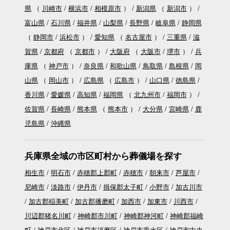
県
（
川崎市
横浜市
相模原市
）
新潟県
（
新潟市
）
富山県
石川県
福井県
山梨県
長野県
岐阜県
静岡県
（
静岡市
浜松市
）
愛知県
（
名古屋市
）
三重県
滋
賀県
京都府
（
京都市
）
大阪府
（
大阪市
堺市
）
兵
庫県
（
神戸市
）
奈良県
和歌山県
鳥取県
島根県
岡
山県
（
岡山市
）
広島県
（
広島市
）
山口県
徳島県
香川県
愛媛県
高知県
福岡県
（
北九州市
福岡市
）
佐賀県
長崎県
熊本県
（
熊本市
）
大分県
宮崎県
鹿
児島県
沖縄県
兵庫県全域の市区町村から葬儀場を探す
相生市
明石市
赤穂郡上郡町
赤穂市
朝来市
芦屋市
尼崎市
淡路市
伊丹市
揖保郡太子町
小野市
加古川市
加古郡稲美町
加古郡播磨町
加西市
加東市
川西市
川辺郡猪名川町
神崎郡市川町
神崎郡神河町
神崎郡福崎
町
神戸市北区
神戸市須磨区
神戸市垂水区
神戸市中央