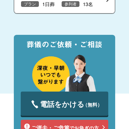
1日葬
13名
プラン
参列者
電話をかける
（無料）
ご逝去・ご危篤
でお急ぎの方