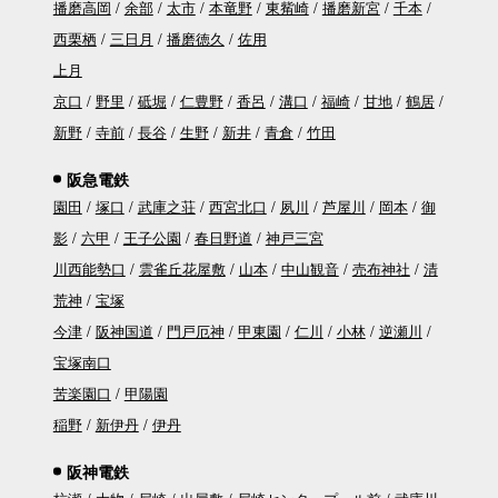
播磨高岡
余部
太市
本竜野
東觜崎
播磨新宮
千本
西栗栖
三日月
播磨徳久
佐用
上月
京口
野里
砥堀
仁豊野
香呂
溝口
福崎
甘地
鶴居
新野
寺前
長谷
生野
新井
青倉
竹田
阪急電鉄
園田
塚口
武庫之荘
西宮北口
夙川
芦屋川
岡本
御
影
六甲
王子公園
春日野道
神戸三宮
川西能勢口
雲雀丘花屋敷
山本
中山観音
売布神社
清
荒神
宝塚
今津
阪神国道
門戸厄神
甲東園
仁川
小林
逆瀬川
宝塚南口
苦楽園口
甲陽園
稲野
新伊丹
伊丹
阪神電鉄