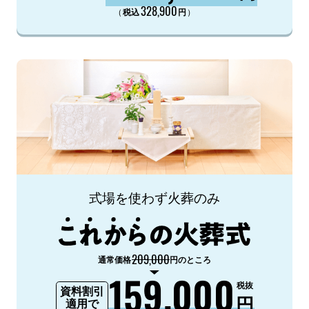
328,900
（
）
税込
円
式場を使わず火葬のみ
209,000
通常価格
円のところ
159,000
税抜
資料割引
円
適用で