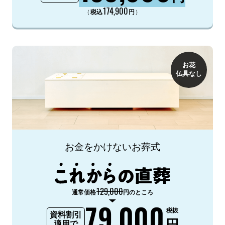
174,900
（
）
税込
円
お花
仏具なし
お金をかけないお葬式
129,000
通常価格
円のところ
79,000
税抜
資料割引
円
適用で