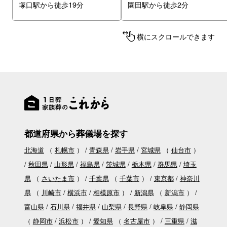
塚口駅から徒歩19分
園田駅から徒歩2分
横にスクロールできます
都道府県から葬儀場を探す
北海道
（
札幌市
）
青森県
岩手県
宮城県
（
仙台市
）
秋田県
山形県
福島県
茨城県
栃木県
群馬県
埼玉
県
（
さいたま市
）
千葉県
（
千葉市
）
東京都
神奈川
県
（
川崎市
横浜市
相模原市
）
新潟県
（
新潟市
）
富山県
石川県
福井県
山梨県
長野県
岐阜県
静岡県
（
静岡市
浜松市
）
愛知県
（
名古屋市
）
三重県
滋