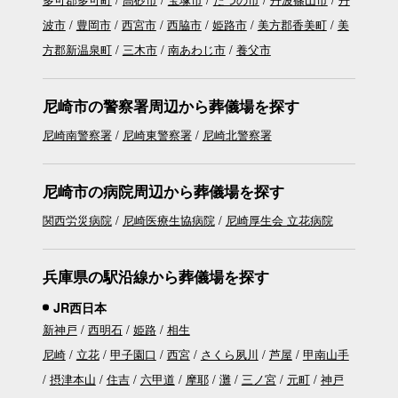
波市
豊岡市
西宮市
西脇市
姫路市
美方郡香美町
美
方郡新温泉町
三木市
南あわじ市
養父市
尼崎市の警察署周辺から葬儀場を探す
尼崎南警察署
尼崎東警察署
尼崎北警察署
尼崎市の病院周辺から葬儀場を探す
関西労災病院
尼崎医療生協病院
尼崎厚生会 立花病院
兵庫県の駅沿線から葬儀場を探す
JR西日本
新神戸
西明石
姫路
相生
尼崎
立花
甲子園口
西宮
さくら夙川
芦屋
甲南山手
摂津本山
住吉
六甲道
摩耶
灘
三ノ宮
元町
神戸