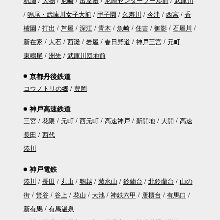
杭瀬
大物
尼崎
出屋敷
尼崎センタープール前
武庫川
鳴尾・武庫川女子大前
甲子園
久寿川
今津
西宮
香
櫨園
打出
芦屋
深江
青木
魚崎
住吉
御影
石屋川
新在家
大石
西灘
岩屋
春日野道
神戸三宮
元町
東鳴尾
洲先
武庫川団地前
京都丹後鉄道
コウノトリの郷
豊岡
神戸高速鉄道
三宮
花隈
元町
西元町
高速神戸
新開地
大開
高速
長田
西代
湊川
神戸電鉄
湊川
長田
丸山
鵯越
菊水山
鈴蘭台
北鈴蘭台
山の
街
箕谷
谷上
花山
大池
神鉄六甲
唐櫃台
有馬口
新有馬
有馬温泉