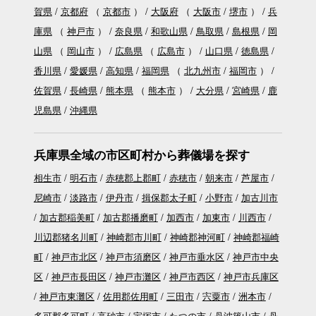
賀県
京都府
（
京都市
）
大阪府
（
大阪市
堺市
）
兵
庫県
（
神戸市
）
奈良県
和歌山県
鳥取県
島根県
岡
山県
（
岡山市
）
広島県
（
広島市
）
山口県
徳島県
香川県
愛媛県
高知県
福岡県
（
北九州市
福岡市
）
佐賀県
長崎県
熊本県
（
熊本市
）
大分県
宮崎県
鹿
児島県
沖縄県
兵庫県全域の市区町村から葬儀場を探す
相生市
明石市
赤穂郡上郡町
赤穂市
朝来市
芦屋市
尼崎市
淡路市
伊丹市
揖保郡太子町
小野市
加古川市
加古郡稲美町
加古郡播磨町
加西市
加東市
川西市
川辺郡猪名川町
神崎郡市川町
神崎郡神河町
神崎郡福崎
町
神戸市北区
神戸市須磨区
神戸市垂水区
神戸市中央
区
神戸市長田区
神戸市灘区
神戸市西区
神戸市兵庫区
神戸市東灘区
佐用郡佐用町
三田市
宍粟市
洲本市
多可郡多可町
高砂市
宝塚市
たつの市
丹波篠山市
丹