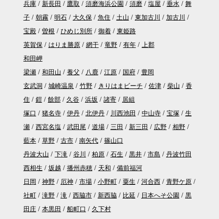
兵庫
新長田
鷹取
須磨海浜公園
須磨
塩屋
垂水
舞
子
朝霧
明石
大久保
魚住
土山
東加古川
加古川
宝殿
曽根
ひめじ別所
御着
東姫路
英賀保
はりま勝原
網干
竜野
有年
上郡
和田岬
梁瀬
和田山
養父
八鹿
江原
国府
豊岡
玄武洞
城崎温泉
竹野
きりはまビーチ
佐津
柴山
香
住
鎧
餘部
久谷
浜坂
諸寄
居組
塚口
猪名寺
伊丹
北伊丹
川西池田
中山寺
宝塚
生
瀬
西宮名塩
武田尾
道場
三田
新三田
広野
相野
藍本
草野
古市
南矢代
篠山口
丹波大山
下滝
谷川
柏原
石生
黒井
市島
丹波竹田
西相生
坂越
播州赤穂
天和
備前福河
日岡
神野
厄神
市場
小野町
粟生
河合西
青野ケ原
社町
滝野
滝
西脇市
新西脇
比延
日本へそ公園
黒
田庄
本黒田
船町口
久下村