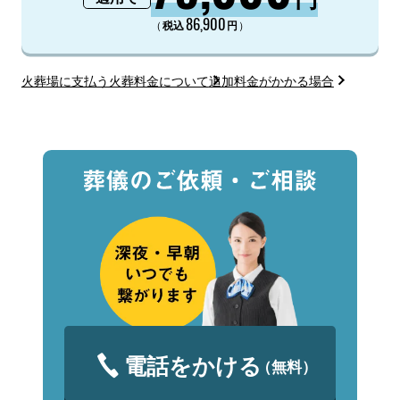
86,900
（
）
税込
円
火葬場に支払う火葬料金について
追加料金がかかる場合
電話をかける
（無料）