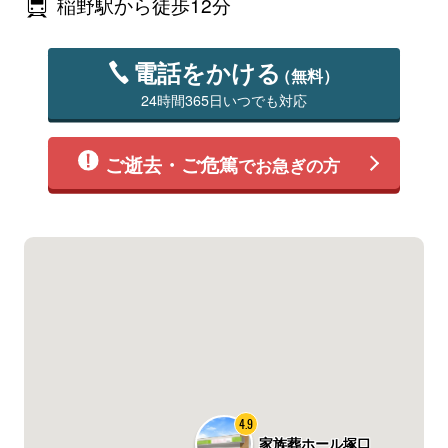
稲野駅から徒歩12分
電話をかける
（無料）
24時間365日いつでも対応
ご逝去・ご危篤
でお急ぎの方
4.9
家族葬ホール塚口