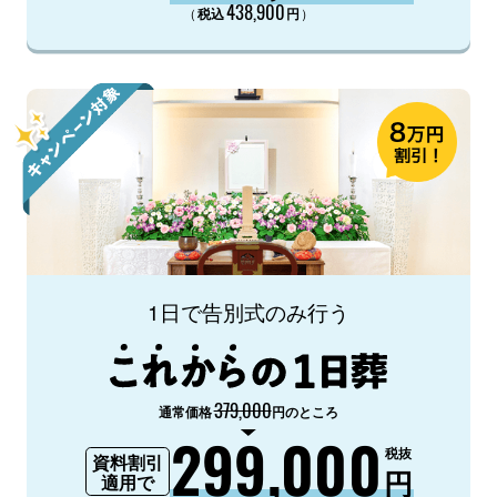
438,900
（
）
税込
円
1日で告別式のみ行う
379,000
通常価格
円のところ
299,000
税抜
資料割引
円
適用で