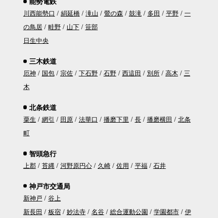
能勢電鉄
川西能勢口
絹延橋
滝山
鶯の森
鼓滝
多田
平野
一
の鳥居
畦野
山下
笹部
日生中央
三木鉄道
厄神
国包
宗佐
下石野
石野
西這田
別所
高木
三
木
北条鉄道
粟生
網引
田原
法華口
播磨下里
長
播磨横田
北条
町
智頭急行
上郡
苔縄
河野原円心
久崎
佐用
平福
石井
神戸市交通局
新神戸
谷上
新長田
板宿
妙法寺
名谷
総合運動公園
学園都市
伊