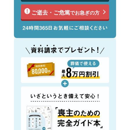
ご逝去・ご危篤
でお急ぎの方