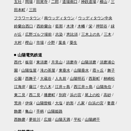
五社
岡場
田尾寺
二郎
道場南口
神鉄道場
横山
三
田本町
三田
フラワータウン
南ウッディタウン
ウッディタウン中央
鈴蘭台西口
西鈴蘭台
藍那
木津
木幡
栄
押部谷
緑
が丘
広野ゴルフ場前
志染
恵比須
三木上の丸
三木
大村
樫山
市場
小野
葉多
粟生
山陽電気鉄道
西代
板宿
東須磨
月見山
須磨寺
山陽須磨
須磨浦公
園
山陽塩屋
滝の茶屋
東垂水
山陽垂水
霞ヶ丘
舞子
公園
西舞子
大蔵谷
人丸前
山陽明石
西新町
林崎松
江海岸
藤江
中八木
江井ヶ島
西江井ヶ島
山陽魚住
東二見
西二見
播磨町
別府
浜の宮
尾上の松
高砂
荒井
伊保
山陽曽根
大塩
的形
八家
白浜の宮
妻鹿
飾磨
亀山
手柄
山陽姫路
西飾磨
夢前川
広畑
山陽天満
平松
山陽網干