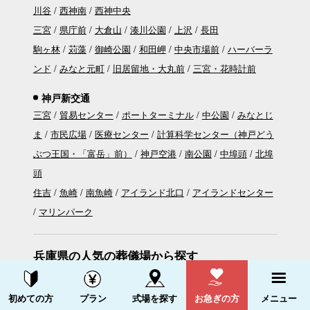
川谷
西神南
西神中央
三宮
県庁前
大倉山
湊川公園
上沢
長田
駒ヶ林
苅藻
御崎公園
和田岬
中央市場前
ハーバーラ
ンド
みなと元町
旧居留地・大丸前
三宮・花時計前
神戸新交通
三宮
貿易センター
ポートターミナル
中公園
みなとじ
ま
市民広場
医療センター
計算科学センター（神戸どう
ぶつ王国・「富岳」前）
神戸空港
南公園
中埠頭
北埠
頭
住吉
魚崎
南魚崎
アイランド北口
アイランドセンター
マリンパーク
兵庫県の人気の葬儀場から探す
家族葬ホール新三田
家族葬ホール洲本
家族葬ホール尼崎
資料請求する
電話をかける
家族葬ホール今福
尼崎ホール
セレモニーハウス悠 たつ
初めての方
プラン
式場を探す
お急ぎの方
メニュー