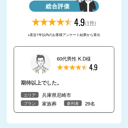
総合評価
4.9
(
1件
)
※直近1年以内のお客様アンケート結果から算出
60代男性 K.D様
4.9
期待以上でした。
兵庫県尼崎市
エリア
家族葬
29名
プラン
参列者