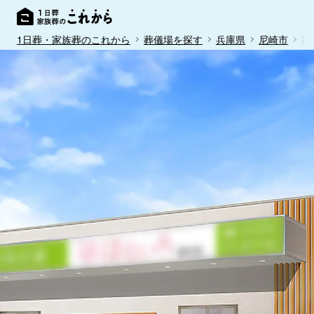
1日葬・家族葬のこれから
葬儀場を探す
兵庫県
尼崎市
家