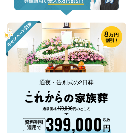
通夜・告別式の2日葬
479,000
通常価格
円のところ
399,000
税抜
資料割引
円
適用で