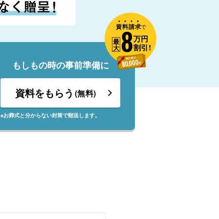
資
料
請
求
8
で
万円
最
割引!
大
もしもの時の事前準備に
資料をもらう
(無料)
※お葬式と分からない封筒で郵送します。