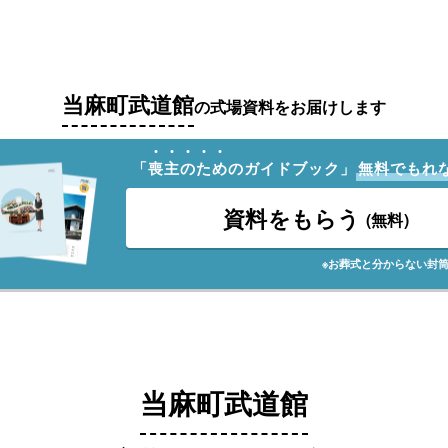
当麻町武道館
の式場資料をお届けします
「
喪
主
の
た
め
のガイドブック」
無料でもれ
資料をもらう
(無料)
※お葬式と分からない封
当麻町武道館