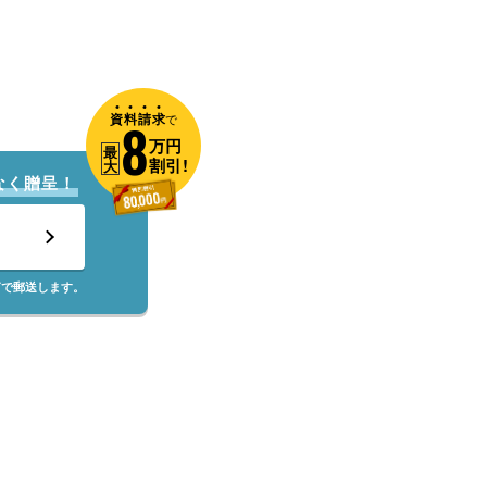
資
料
請
求
8
で
万円
最
割引!
大
なく贈呈！
筒で郵送します。