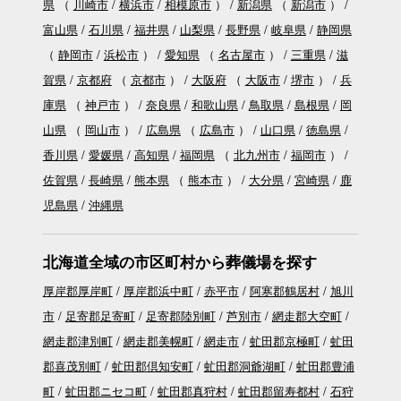
県
（
川崎市
横浜市
相模原市
）
新潟県
（
新潟市
）
富山県
石川県
福井県
山梨県
長野県
岐阜県
静岡県
（
静岡市
浜松市
）
愛知県
（
名古屋市
）
三重県
滋
賀県
京都府
（
京都市
）
大阪府
（
大阪市
堺市
）
兵
庫県
（
神戸市
）
奈良県
和歌山県
鳥取県
島根県
岡
山県
（
岡山市
）
広島県
（
広島市
）
山口県
徳島県
香川県
愛媛県
高知県
福岡県
（
北九州市
福岡市
）
佐賀県
長崎県
熊本県
（
熊本市
）
大分県
宮崎県
鹿
児島県
沖縄県
北海道全域の市区町村から葬儀場を探す
厚岸郡厚岸町
厚岸郡浜中町
赤平市
阿寒郡鶴居村
旭川
市
足寄郡足寄町
足寄郡陸別町
芦別市
網走郡大空町
網走郡津別町
網走郡美幌町
網走市
虻田郡京極町
虻田
郡喜茂別町
虻田郡倶知安町
虻田郡洞爺湖町
虻田郡豊浦
町
虻田郡ニセコ町
虻田郡真狩村
虻田郡留寿都村
石狩