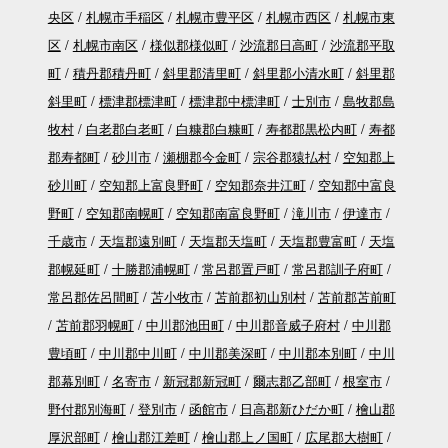
央区
札幌市手稲区
札幌市豊平区
札幌市西区
札幌市東
区
札幌市南区
様似郡様似町
沙流郡日高町
沙流郡平取
町
積丹郡積丹町
斜里郡清里町
斜里郡小清水町
斜里郡
斜里町
標津郡標津町
標津郡中標津町
士別市
島牧郡島
牧村
白老郡白老町
白糠郡白糠町
寿都郡黒松内町
寿都
郡寿都町
砂川市
瀬棚郡今金町
宗谷郡猿払村
空知郡上
砂川町
空知郡上富良野町
空知郡奈井江町
空知郡中富良
野町
空知郡南幌町
空知郡南富良野町
滝川市
伊達市
千歳市
天塩郡遠別町
天塩郡天塩町
天塩郡豊富町
天塩
郡幌延町
十勝郡浦幌町
常呂郡置戸町
常呂郡訓子府町
常呂郡佐呂間町
苫小牧市
苫前郡初山別村
苫前郡苫前町
苫前郡羽幌町
中川郡池田町
中川郡音威子府村
中川郡
豊頃町
中川郡中川町
中川郡美深町
中川郡本別町
中川
郡幕別町
名寄市
新冠郡新冠町
爾志郡乙部町
根室市
野付郡別海町
登別市
函館市
日高郡新ひだか町
檜山郡
厚沢部町
檜山郡江差町
檜山郡上ノ国町
広尾郡大樹町