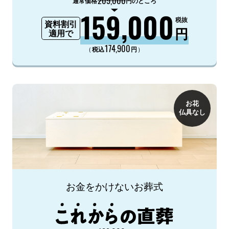
209,000
通常価格
円のところ
159,000
税抜
資料割引
円
適用で
174,900
（
）
税込
円
お花
仏具なし
お金をかけないお葬式