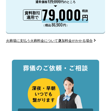
129,000
通常価格
円のところ
79,000
税抜
資料割引
円
適用で
86,900
（
）
税込
円
火葬場に支払う火葬料金について
追加料金がかかる場合