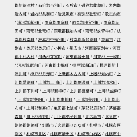
郡新篠津村
石狩郡当別町
石狩市
磯谷郡蘭越町
岩内郡
岩内町
岩内郡共和町
岩見沢市
有珠郡壮瞥町
歌志内市
浦河郡浦河町
雨竜郡雨竜町
雨竜郡秩父別町
雨竜郡沼
田町
雨竜郡北竜町
雨竜郡幌加内町
雨竜郡妹背牛町
枝
幸郡枝幸町
枝幸郡中頓別町
枝幸郡浜頓別町
恵庭市
江
別市
奥尻郡奥尻町
小樽市
帯広市
河西郡更別村
河西
郡中札内村
河西郡芽室町
河東郡音更町
河東郡上士幌町
河東郡鹿追町
河東郡士幌町
樺戸郡浦臼町
樺戸郡新十
津川町
樺戸郡月形町
上磯郡木古内町
上磯郡知内町
上
川郡愛別町
上川郡上川町
上川郡剣淵町
上川郡清水町
上川郡下川町
上川郡新得町
上川郡鷹栖町
上川郡当麻町
上川郡東神楽町
上川郡東川町
上川郡美瑛町
上川郡比
布町
上川郡和寒町
亀田郡七飯町
茅部郡鹿部町
茅部郡
森町
川上郡標茶町
川上郡弟子屈町
北広島市
北見市
釧路郡釧路町
釧路市
久遠郡せたな町
札幌市
札幌市厚
別区
札幌市北区
札幌市清田区
札幌市白石区
札幌市中