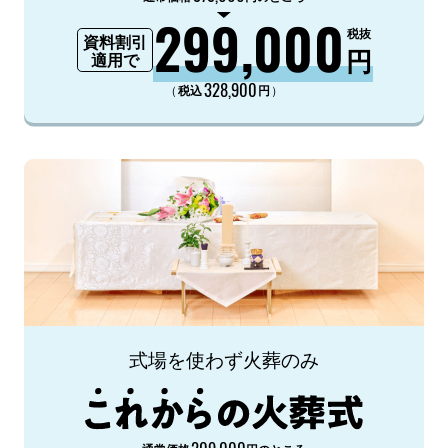
299,000
税抜
資料割引
円
適用で
328,900
（
）
税込
円
式場を使わず火葬のみ