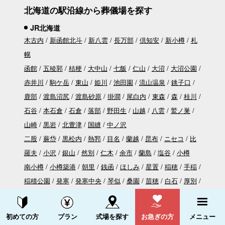
北海道の駅沿線から葬儀場を探す
JR北海道
木古内
新函館北斗
新八雲
長万部
倶知安
新小樽
札
幌
函館
五稜郭
桔梗
大中山
七飯
仁山
大沼
大沼公園
赤井川
駒ケ岳
東山
姫川
池田園
流山温泉
銚子口
鹿部
渡島沼尻
渡島砂原
掛澗
尾白内
東森
森
桂川
石谷
本石倉
石倉
落部
野田生
山越
八雲
鷲ノ巣
山崎
黒岩
北豊津
国縫
中ノ沢
二股
蕨岱
黒松内
熱郛
目名
蘭越
昆布
ニセコ
比
羅夫
小沢
銀山
然別
仁木
余市
蘭島
塩谷
小樽
南小樽
小樽築港
朝里
銭函
ほしみ
星置
稲穂
手稲
稲積公園
発寒
発寒中央
琴似
桑園
苗穂
白石
厚別
森林公園
大麻
野幌
高砂
江別
豊幌
幌向
上幌向
岩見沢
峰延
光珠内
美唄
茶志内
奈井江
豊沼
砂川
資料請求する
電話をかける
初めての方
プラン
式場を探す
お急ぎの方
メニュー
滝川
江部乙
妹背牛
深川
納内
伊納
近文
旭川