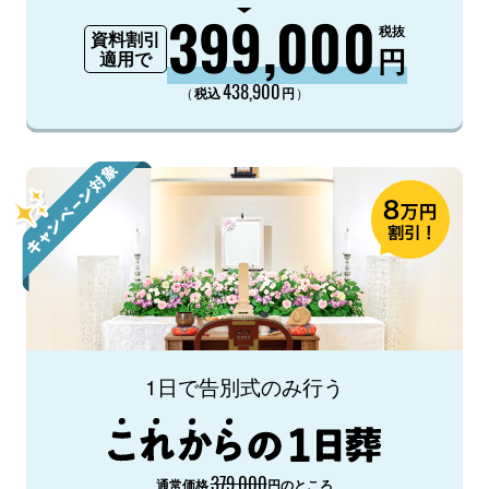
399,000
税抜
資料割引
円
適用で
438,900
（
）
税込
円
1日で告別式のみ行う
379,000
通常価格
円のところ