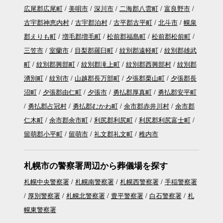
広尾郡広尾町
美唄市
深川市
二海郡八雲町
富良野市
古宇郡神恵内村
古宇郡泊村
古平郡古平町
北斗市
幌泉
郡えりも町
増毛郡増毛町
松前郡福島町
松前郡松前町
三笠市
室蘭市
目梨郡羅臼町
紋別郡遠軽町
紋別郡雄武
町
紋別郡興部町
紋別郡滝上町
紋別郡西興部村
紋別郡
湧別町
紋別市
山越郡長万部町
夕張郡栗山町
夕張郡長
沼町
夕張郡由仁町
夕張市
勇払郡厚真町
勇払郡安平町
勇払郡占冠村
勇払郡むかわ町
余市郡赤井川村
余市郡
仁木町
余市郡余市町
利尻郡利尻町
利尻郡利尻富士町
留萌郡小平町
留萌市
礼文郡礼文町
稚内市
札幌市の警察署周辺から葬儀場を探す
札幌中央警察署
札幌南警察署
札幌西警察署
手稲警察署
厚別警察署
札幌北警察署
豊平警察署
白石警察署
札
幌東警察署