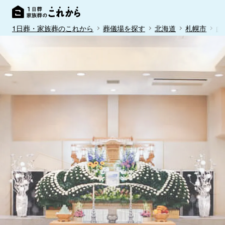
1日葬・家族葬のこれから
葬儀場を探す
北海道
札幌市
白