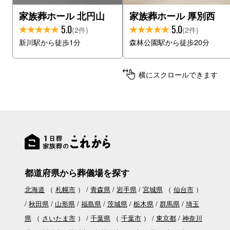
家族葬ホール 北円山
家族葬ホール 厚別西
5.0
5.0
(2件)
(2件)
新川駅から徒歩1分
森林公園駅から徒歩20分
横にスクロールできます
都道府県から葬儀場を探す
北海道
（
札幌市
）
青森県
岩手県
宮城県
（
仙台市
）
秋田県
山形県
福島県
茨城県
栃木県
群馬県
埼玉
県
（
さいたま市
）
千葉県
（
千葉市
）
東京都
神奈川