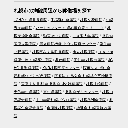
札幌市の病院周辺から葬儀場を探す
JCHO 札幌北辰病院
手稲渓仁会病院
札幌立花病院
札幌
秀友会病院
ハートセンター 札幌心臓血管クリニック
札
幌東徳洲会病院
勤医協中央病院
北海道大学病院
北海道
医療大学病院
国立病院機構 北海道医療センター
讃生会
北野病院
札幌医科大学附属病院
市立札幌病院
ＪＡ北海
道厚生連 札幌厚生病院
斗南病院
同仁会 札幌南病院
JC
HO 北海道病院
KKR札幌医療センター
医療法人 貞仁会
新札幌ひばりが丘病院
医療法人 為久会 札幌共立五輪橋病
院
医療法人 彰和会 北海道消化器科病院
札幌北楡病院
恵佑会札幌病院
東札幌病院
北海道がんセンター
札幌白
石記念病院
中山会新札幌パウロ病院
札幌徳洲会病院
札
幌孝仁会記念病院
自衛隊札幌病院
徳洲会 札幌真駒内病
院