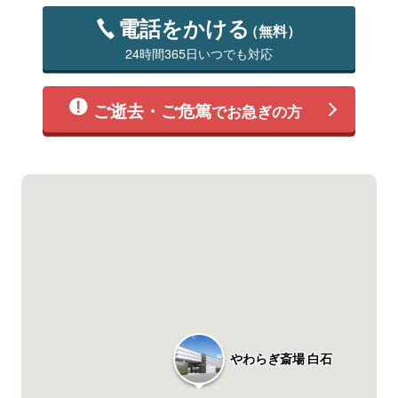
電話をかける
（無料）
24時間365日いつでも対応
ご逝去・ご危篤
でお急ぎの方
やわらぎ斎場 白石