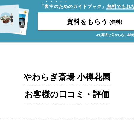
「
喪
主
の
た
め
のガイドブック」
無料でもれ
資料をもらう
(無料)
※お葬式と分からない封
やわらぎ斎場 小樽花園
お客様の口コミ・評価