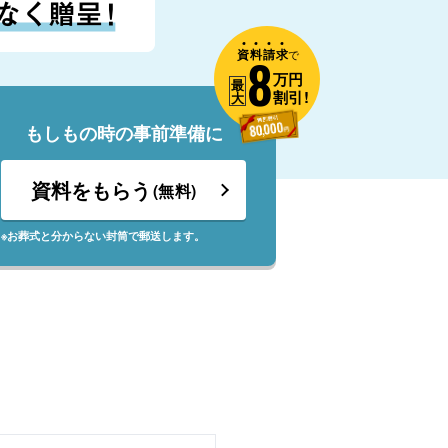
資
料
請
求
8
で
万円
最
割引!
大
もしもの時の事前準備に
資料をもらう
(無料)
※お葬式と分からない封筒で郵送します。