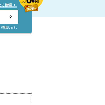
割引!
大
なく贈呈！
筒で郵送します。