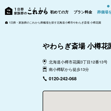
初めての方
プラン料金
葬儀場
1日葬・家族葬のこれから
葬儀場を探す
北海道
小樽市
やわらぎ斎場 小樽花園
やわらぎ斎場 小樽花
北海道小樽市花園3丁目12番13号
南小樽駅から徒歩13分
0120-242-068