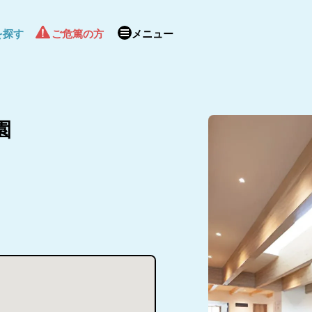
を探す
ご危篤の方
メニュー
園