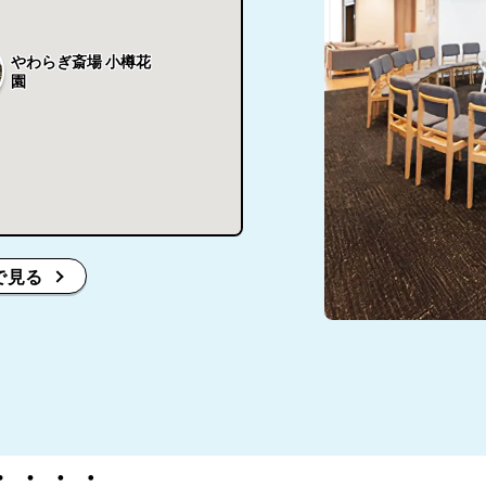
やわらぎ斎場 小樽花
園
で見る