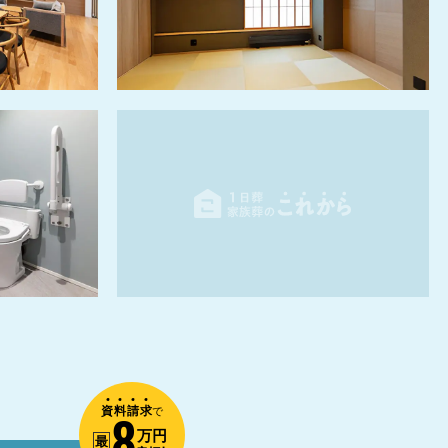
資
料
請
求
8
で
万円
最