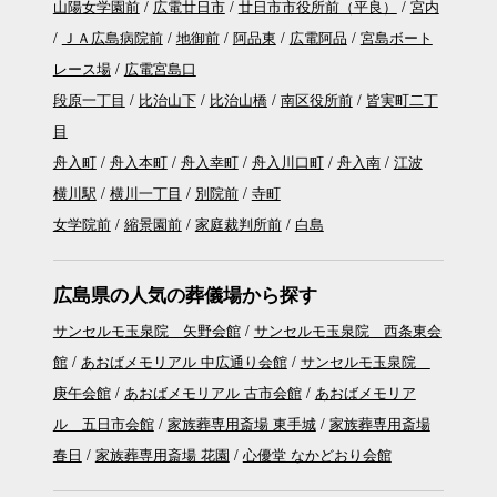
山陽女学園前
広電廿日市
廿日市市役所前（平良）
宮内
ＪＡ広島病院前
地御前
阿品東
広電阿品
宮島ボート
レース場
広電宮島口
段原一丁目
比治山下
比治山橋
南区役所前
皆実町二丁
目
舟入町
舟入本町
舟入幸町
舟入川口町
舟入南
江波
横川駅
横川一丁目
別院前
寺町
女学院前
縮景園前
家庭裁判所前
白島
広島県の人気の葬儀場から探す
サンセルモ玉泉院 矢野会館
サンセルモ玉泉院 西条東会
館
あおばメモリアル 中広通り会館
サンセルモ玉泉院
庚午会館
あおばメモリアル 古市会館
あおばメモリア
ル 五日市会館
家族葬専用斎場 東手城
家族葬専用斎場
春日
家族葬専用斎場 花園
心優堂 なかどおり会館