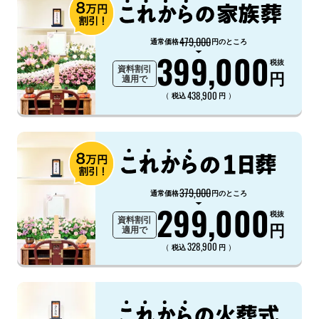
479,000
通常価格
円のところ
399,000
税抜
資料割引
円
適用で
438,900
（
）
税込
円
379,000
通常価格
円のところ
299,000
税抜
資料割引
円
適用で
328,900
（
）
税込
円