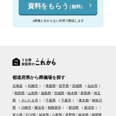
資料をもらう
（無料）
※葬儀と分からない封筒で郵送します
都道府県から葬儀場を探す
北海道
（
札幌市
）
青森県
岩手県
宮城県
（
仙台市
）
秋田県
山形県
福島県
茨城県
栃木県
群馬県
埼玉
県
（
さいたま市
）
千葉県
（
千葉市
）
東京都
神奈川
県
（
川崎市
横浜市
相模原市
）
新潟県
（
新潟市
）
富山県
石川県
福井県
山梨県
長野県
岐阜県
静岡県