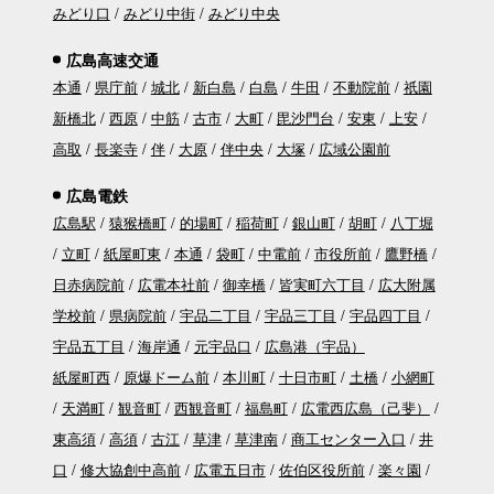
みどり口
みどり中街
みどり中央
広島高速交通
本通
県庁前
城北
新白島
白島
牛田
不動院前
祇園
新橋北
西原
中筋
古市
大町
毘沙門台
安東
上安
高取
長楽寺
伴
大原
伴中央
大塚
広域公園前
広島電鉄
広島駅
猿猴橋町
的場町
稲荷町
銀山町
胡町
八丁堀
立町
紙屋町東
本通
袋町
中電前
市役所前
鷹野橋
日赤病院前
広電本社前
御幸橋
皆実町六丁目
広大附属
学校前
県病院前
宇品二丁目
宇品三丁目
宇品四丁目
宇品五丁目
海岸通
元宇品口
広島港（宇品）
紙屋町西
原爆ドーム前
本川町
十日市町
土橋
小網町
天満町
観音町
西観音町
福島町
広電西広島（己斐）
東高須
高須
古江
草津
草津南
商工センター入口
井
口
修大協創中高前
広電五日市
佐伯区役所前
楽々園