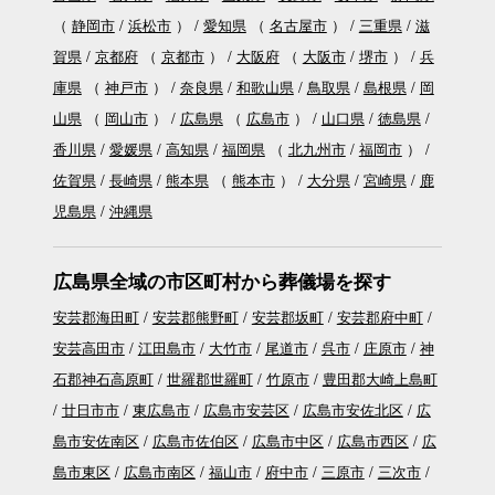
（
静岡市
浜松市
）
愛知県
（
名古屋市
）
三重県
滋
賀県
京都府
（
京都市
）
大阪府
（
大阪市
堺市
）
兵
庫県
（
神戸市
）
奈良県
和歌山県
鳥取県
島根県
岡
山県
（
岡山市
）
広島県
（
広島市
）
山口県
徳島県
香川県
愛媛県
高知県
福岡県
（
北九州市
福岡市
）
佐賀県
長崎県
熊本県
（
熊本市
）
大分県
宮崎県
鹿
児島県
沖縄県
広島県全域の市区町村から葬儀場を探す
安芸郡海田町
安芸郡熊野町
安芸郡坂町
安芸郡府中町
安芸高田市
江田島市
大竹市
尾道市
呉市
庄原市
神
石郡神石高原町
世羅郡世羅町
竹原市
豊田郡大崎上島町
廿日市市
東広島市
広島市安芸区
広島市安佐北区
広
島市安佐南区
広島市佐伯区
広島市中区
広島市西区
広
島市東区
広島市南区
福山市
府中市
三原市
三次市