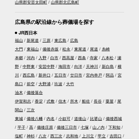
山県郡安芸太田町
山県郡北広島町
広島県の駅沿線から葬儀場を探す
JR西日本
福山
新尾道
三原
東広島
広島
大門
東福山
備後赤坂
松永
東尾道
尾道
糸崎
本郷
河内
入野
白市
西高屋
西条
寺家
八本松
瀬
野
中野東
安芸中野
海田市
向洋
天神川
新白島
横
川
西広島
新井口
五日市
廿日市
宮内串戸
阿品
宮
島口
前空
大野浦
玖波
大竹
油木
備後落合
伊賀和志
香淀
式敷
信木
所木
船佐
長谷
粟屋
尾
関山
三次
東城
備後八幡
内名
小奴可
道後山
比婆山
備後西城
平子
高
備後庄原
備後三日市
七塚
山ノ内
下和知
塩町
神杉
八次
西三次
志和地
上川立
甲立
吉田口