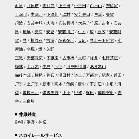
向原
井原市
志和口
上三田
中三田
白木山
狩留家
上深川
中深川
下深川
玖村
安芸矢口
戸坂
矢賀
須波
安芸幸崎
忠海
安芸長浜
大乗
竹原
吉名
安芸
津
風早
安浦
安登
安芸川尻
仁方
広
新広
安芸阿
賀
呉
川原石
吉浦
かるが浜
天応
呉ポートピア
小
屋浦
水尻
坂
矢野
三滝
安芸長束
下祇園
古市橋
大町
緑井
七軒茶屋
梅林
上八木
中島
可部
河戸帆待川
あき亀山
備後本庄
横尾
神辺
湯田村
道上
万能倉
駅家
近田
戸手
上戸手
新市
高木
鵜飼
府中
下川辺
中畑
河
佐
備後三川
備後矢野
上下
甲奴
梶田
備後安田
吉
舎
三良坂
井原鉄道
御領
湯野
神辺
スカイレールサービス