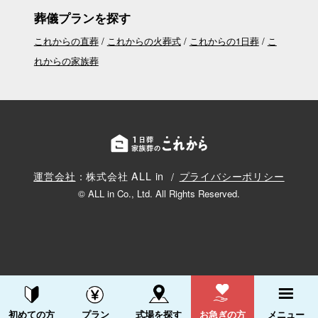
葬儀プランを探す
これからの直葬
これからの火葬式
これからの1日葬
こ
れからの家族葬
運営会社
：株式会社 ALL in
プライバシーポリシー
© ALL in Co., Ltd. All Rights Reserved.
資料請求する
電話をかける
初めての方
プラン
式場を探す
お急ぎの方
メニュー