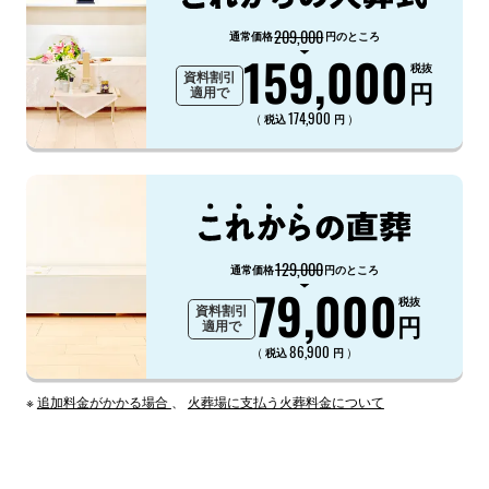
209,000
通常価格
円のところ
159,000
税抜
資料割引
円
適用で
174,900
（
）
税込
円
129,000
通常価格
円のところ
79,000
税抜
資料割引
円
適用で
86,900
（
）
税込
円
※
追加料金がかかる場合
、
火葬場に支払う火葬料金について