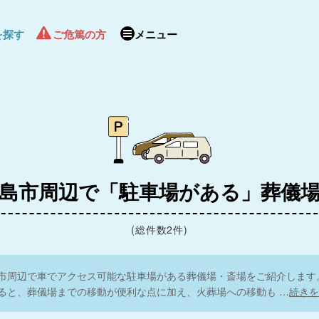
ルモ玉泉院 長
を探す
ご危篤の方
メニュー
 横
あおばメモリアル 広
島市周辺で「駐車場がある」葬儀
プ
島駅北会館
サンセルモ玉泉院 大
(総件数2件)
州通り会館
中
市周辺で車でアクセス可能な駐車場がある葬儀場・斎場をご紹介します
ると、葬儀場までの移動が便利な点に加え、火葬場への移動も
…
続きを