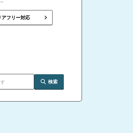
館
リアフリー対応
シティホール阿賀
シ
家
検索