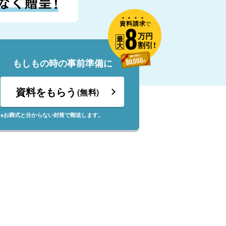
資
料
請
求
8
で
万円
最
割引!
大
もしもの時の事前準備に
資料をもらう
(無料)
※お葬式と分からない封筒で郵送します。