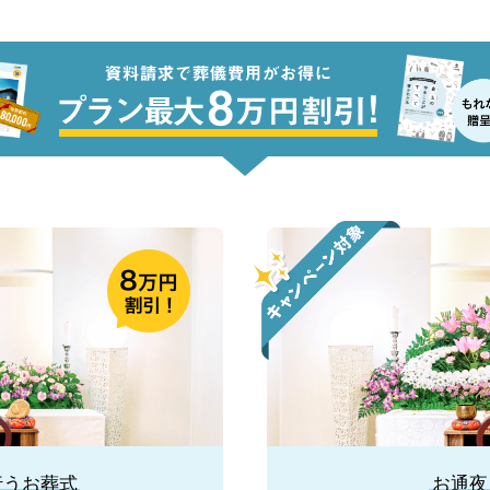
行うお葬式
お通夜