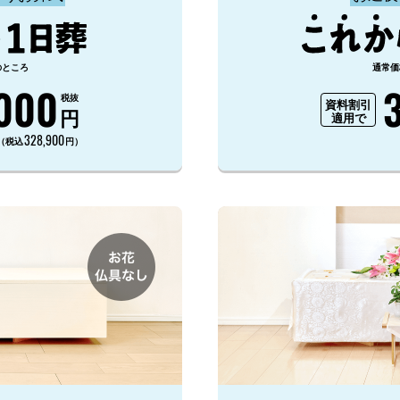
のところ
通常価
000
税抜
資料割引
円
適用で
328,900
（税込
円）