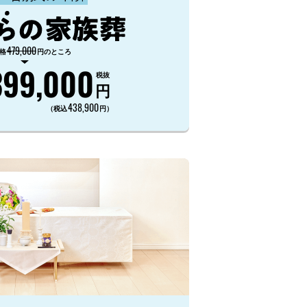
479,000
格
円のところ
399,000
税抜
円
438,900
（税込
円）