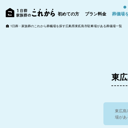
サンセ
束会館
初めての方
プラン料金
葬儀場
1日葬・家族葬のこれから
葬儀場を探す
広島県
東広島市
駐車場がある葬儀場一覧
サンセルモ玉泉院
川ふれ愛ホール
4.5
あおばメモリアル 中
東広
広通り会館
あおばメモリアル 
レミアム会館
4.2
サンセルモ玉泉院 庚
午会館
サンセルモ玉泉院 
東広島
央会館
場があ