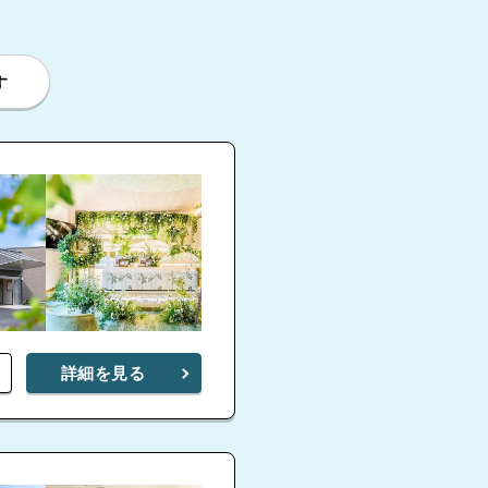
す
モ玉泉院 矢
詳細を見る