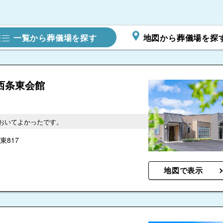
一覧から葬儀場を探す
地図から葬儀場を探
5.0
サンセル
野会館
西条東会館
おいてよかったです。
817
地図で表示