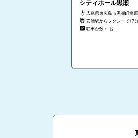
シティホール黒瀬
広島県東広島市黒瀬町楢原10
安浦駅からタクシーで17
駐車台数：-台