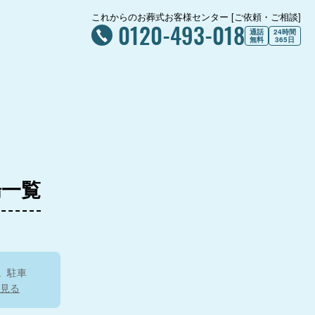
これからのお葬式お客様センター [ご依頼・ご相談]
0120-493-018
通話
24時間
無料
365日
場一覧
。駐車
見る