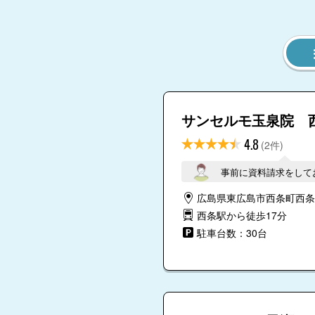
サンセルモ玉泉院 
4.8
(2件)
事前に資料請求をして
広島県東広島市西条町西条東
西条駅から徒歩17分
駐車台数：30台