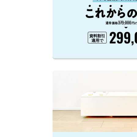
379,000
通常価格
円
299,
資料割引
適用で