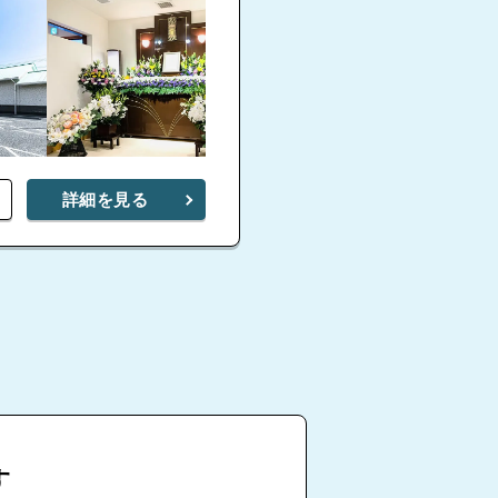
シティホール焼山
詳細を見る
心優堂 やけ山会館
家族葬ホール 呉本通
す
シティホール呉中央
心優堂 なかどおり会