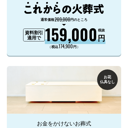
209,000
通常価格
円のところ
159,000
税抜
資料割引
円
適用で
174,900
（
）
税込
円
お花
仏具なし
お金をかけないお葬式