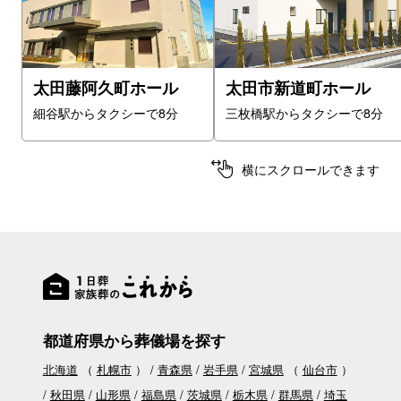
太田藤阿久町ホール
太田市新道町ホール
細谷駅からタクシーで8分
三枚橋駅からタクシーで8分
横にスクロールできます
都道府県から葬儀場を探す
北海道
（
札幌市
）
青森県
岩手県
宮城県
（
仙台市
）
秋田県
山形県
福島県
茨城県
栃木県
群馬県
埼玉