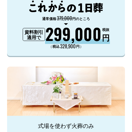
379,000
通常価格
円のところ
299,000
税抜
資料割引
円
適用で
328,900
（
）
税込
円
式場を使わず火葬のみ