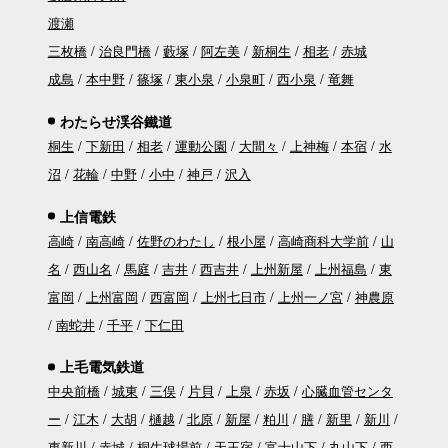
渡瀬
三枚橋
治良門橋
藪塚
阿左美
新桐生
相老
赤城
成島
本中野
篠塚
東小泉
小泉町
西小泉
竜舞
わたらせ渓谷鐵道
桐生
下新田
相老
運動公園
大間々
上神梅
本宿
水
沼
花輪
中野
小中
神戸
沢入
上信電鉄
高崎
南高崎
佐野のわたし
根小屋
高崎商科大学前
山
名
西山名
馬庭
吉井
西吉井
上州新屋
上州福島
東
富岡
上州富岡
西富岡
上州七日市
上州一ノ宮
神農原
南蛇井
千平
下仁田
上毛電気鉄道
中央前橋
城東
三俣
片貝
上泉
赤坂
心臓血管センタ
ー
江木
大胡
樋越
北原
新屋
粕川
膳
新里
新川
東新川
赤城
桐生球場前
天王宿
富士山下
丸山下
西