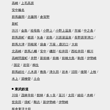
高崎
上毛高原
安中榛名
群馬藤岡
北藤岡
倉賀野
新町
渋川
金島
祖母島
小野上
小野上温泉
市城
中之条
群馬原町
郷原
矢倉
岩島
川原湯温泉
長野原草津口
群馬大津
羽根尾
袋倉
万座・鹿沢口
大前
北高崎
群馬八幡
安中
磯部
松井田
西松井田
横川
高崎問屋町
井野
新前橋
前橋
前橋大島
駒形
伊勢崎
国定
岩宿
桐生
群馬総社
八木原
敷島
津久田
岩本
沼田
後閑
上牧
水上
湯檜曽
土合
東武鉄道
川俣
茂林寺前
館林
多々良
韮川
太田
細谷
木崎
世良田
境町
剛志
新伊勢崎
伊勢崎
板倉東洋大前