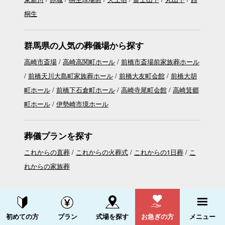
桐生
群馬県の人気の葬儀場から探す
高崎市斎場
高崎高関町ホール
前橋市斎場前家族葬ホール
前橋天川大島町家族葬ホール
前橋大友町会館
前橋大胡
町ホール
前橋下石倉町ホール
高崎寺尾町会館
高崎箕郷
町ホール
伊勢崎市境ホール
葬儀プランを探す
これからの直葬
これからの火葬式
これからの1日葬
こ
れからの家族葬
資料請求する
電話をかける
初めての方
プラン
式場を探す
お急ぎの方
メニュー