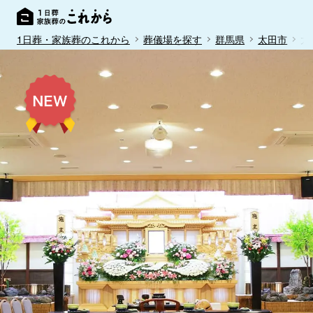
1日葬・家族葬のこれから
葬儀場を探す
群馬県
太田市
太