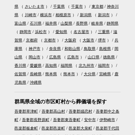
県
（
さいたま市
）
千葉県
（
千葉市
）
東京都
神奈川
県
（
川崎市
横浜市
相模原市
）
新潟県
（
新潟市
）
富山県
石川県
福井県
山梨県
長野県
岐阜県
静岡県
（
静岡市
浜松市
）
愛知県
（
名古屋市
）
三重県
滋
賀県
京都府
（
京都市
）
大阪府
（
大阪市
堺市
）
兵
庫県
（
神戸市
）
奈良県
和歌山県
鳥取県
島根県
岡
山県
（
岡山市
）
広島県
（
広島市
）
山口県
徳島県
香川県
愛媛県
高知県
福岡県
（
北九州市
福岡市
）
佐賀県
長崎県
熊本県
（
熊本市
）
大分県
宮崎県
鹿
児島県
沖縄県
群馬県全域の市区町村から葬儀場を探す
吾妻郡草津町
吾妻郡高山村
吾妻郡嬬恋村
吾妻郡中之条
町
吾妻郡長野原町
吾妻郡東吾妻町
安中市
伊勢崎市
邑楽郡板倉町
邑楽郡邑楽町
邑楽郡大泉町
邑楽郡千代田