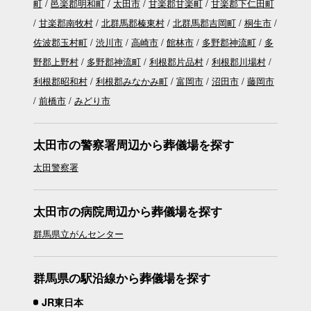
町
邑楽郡明和町
太田市
甘楽郡甘楽町
甘楽郡下仁田町
甘楽郡南牧村
北群馬郡榛東村
北群馬郡吉岡町
桐生市
佐波郡玉村町
渋川市
高崎市
館林市
多野郡神流町
多
野郡上野村
多野郡神流町
利根郡片品村
利根郡川場村
利根郡昭和村
利根郡みなかみ町
富岡市
沼田市
藤岡市
前橋市
みどり市
太田市の警察署周辺から葬儀場を探す
太田警察署
太田市の病院周辺から葬儀場を探す
群馬県立がんセンター
群馬県の駅沿線から葬儀場を探す
JR東日本