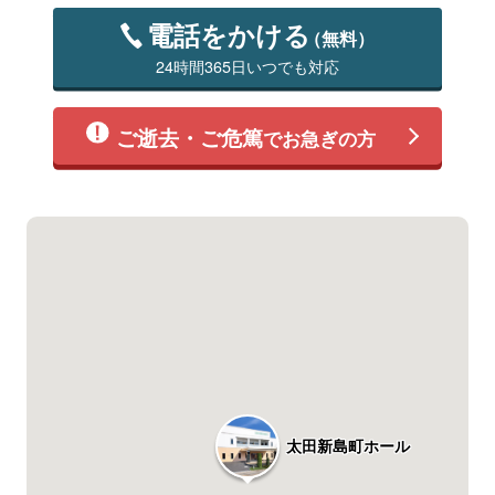
電話をかける
（無料）
24時間365日いつでも対応
ご逝去・ご危篤
でお急ぎの方
太田新島町ホール