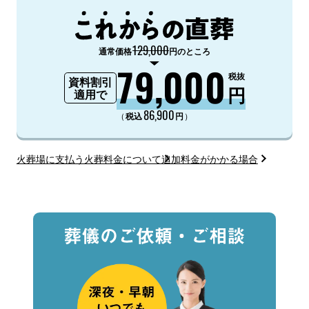
129,000
通常価格
円のところ
79,000
税抜
資料割引
円
適用で
86,900
（
）
税込
円
火葬場に支払う火葬料金について
追加料金がかかる場合