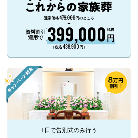
479,000
通常価格
円のところ
399,000
税抜
資料割引
円
適用で
438,900
（
）
税込
円
1日で告別式のみ行う