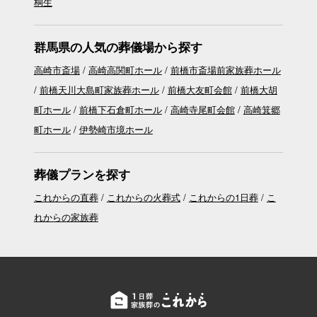
桐生
群馬県の人気の葬儀場から探す
高崎市斎場
高崎高関町ホール
前橋市斎場前家族葬ホール
前橋天川大島町家族葬ホール
前橋大友町会館
前橋大胡
町ホール
前橋下石倉町ホール
高崎寺尾町会館
高崎箕郷
町ホール
伊勢崎市境ホール
葬儀プランを探す
これからの直葬
これからの火葬式
これからの1日葬
こ
れからの家族葬