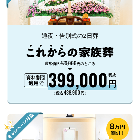
通夜・告別式の2日葬
479,000
通常価格
円のところ
399,000
税抜
資料割引
円
適用で
438,900
（
）
税込
円