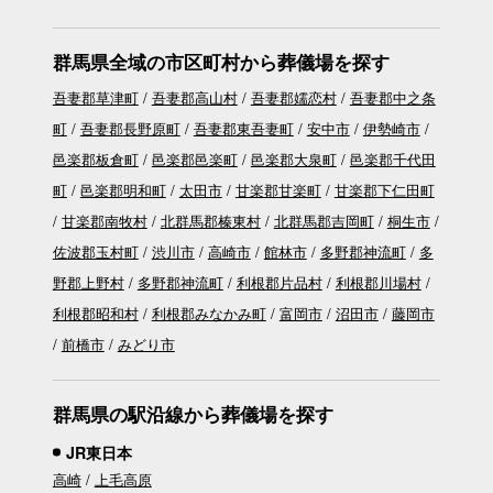
群馬県全域の市区町村から葬儀場を探す
吾妻郡草津町
吾妻郡高山村
吾妻郡嬬恋村
吾妻郡中之条
町
吾妻郡長野原町
吾妻郡東吾妻町
安中市
伊勢崎市
邑楽郡板倉町
邑楽郡邑楽町
邑楽郡大泉町
邑楽郡千代田
町
邑楽郡明和町
太田市
甘楽郡甘楽町
甘楽郡下仁田町
甘楽郡南牧村
北群馬郡榛東村
北群馬郡吉岡町
桐生市
佐波郡玉村町
渋川市
高崎市
館林市
多野郡神流町
多
野郡上野村
多野郡神流町
利根郡片品村
利根郡川場村
利根郡昭和村
利根郡みなかみ町
富岡市
沼田市
藤岡市
前橋市
みどり市
群馬県の駅沿線から葬儀場を探す
JR東日本
高崎
上毛高原