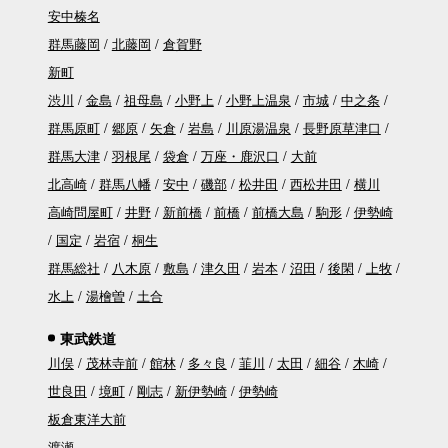
安中榛名
群馬藤岡
北藤岡
倉賀野
新町
渋川
金島
祖母島
小野上
小野上温泉
市城
中之条
群馬原町
郷原
矢倉
岩島
川原湯温泉
長野原草津口
群馬大津
羽根尾
袋倉
万座・鹿沢口
大前
北高崎
群馬八幡
安中
磯部
松井田
西松井田
横川
高崎問屋町
井野
新前橋
前橋
前橋大島
駒形
伊勢崎
国定
岩宿
桐生
群馬総社
八木原
敷島
津久田
岩本
沼田
後閑
上牧
水上
湯檜曽
土合
東武鉄道
川俣
茂林寺前
館林
多々良
韮川
太田
細谷
木崎
世良田
境町
剛志
新伊勢崎
伊勢崎
板倉東洋大前
渡瀬