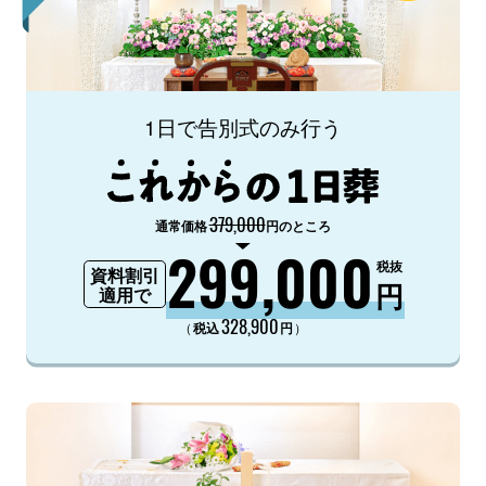
1日で告別式のみ行う
379,000
通常価格
円のところ
299,000
税抜
資料割引
円
適用で
328,900
（
）
税込
円