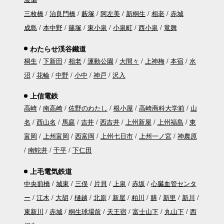
三枚橋
治良門橋
藪塚
阿左美
新桐生
相老
赤城
成島
本中野
篠塚
東小泉
小泉町
西小泉
竜舞
わたらせ渓谷鐵道
桐生
下新田
相老
運動公園
大間々
上神梅
本宿
水
沼
花輪
中野
小中
神戸
沢入
上信電鉄
高崎
南高崎
佐野のわたし
根小屋
高崎商科大学前
山
名
西山名
馬庭
吉井
西吉井
上州新屋
上州福島
東
富岡
上州富岡
西富岡
上州七日市
上州一ノ宮
神農原
南蛇井
千平
下仁田
上毛電気鉄道
中央前橋
城東
三俣
片貝
上泉
赤坂
心臓血管センタ
ー
江木
大胡
樋越
北原
新屋
粕川
膳
新里
新川
東新川
赤城
桐生球場前
天王宿
富士山下
丸山下
西