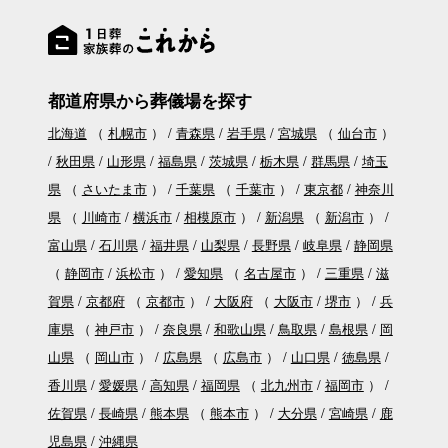
都道府県から葬儀場を探す
北海道
（
札幌市
）
青森県
岩手県
宮城県
（
仙台市
）
秋田県
山形県
福島県
茨城県
栃木県
群馬県
埼玉
県
（
さいたま市
）
千葉県
（
千葉市
）
東京都
神奈川
県
（
川崎市
横浜市
相模原市
）
新潟県
（
新潟市
）
富山県
石川県
福井県
山梨県
長野県
岐阜県
静岡県
（
静岡市
浜松市
）
愛知県
（
名古屋市
）
三重県
滋
賀県
京都府
（
京都市
）
大阪府
（
大阪市
堺市
）
兵
庫県
（
神戸市
）
奈良県
和歌山県
鳥取県
島根県
岡
山県
（
岡山市
）
広島県
（
広島市
）
山口県
徳島県
香川県
愛媛県
高知県
福岡県
（
北九州市
福岡市
）
佐賀県
長崎県
熊本県
（
熊本市
）
大分県
宮崎県
鹿
児島県
沖縄県