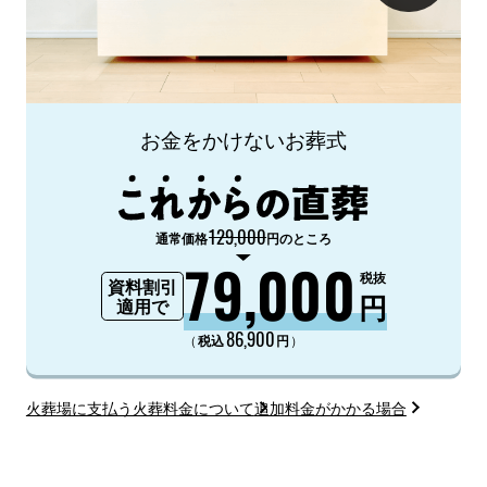
お金をかけないお葬式
129,000
通常価格
円のところ
79,000
税抜
資料割引
円
適用で
86,900
（
）
税込
円
火葬場に支払う火葬料金について
追加料金がかかる場合