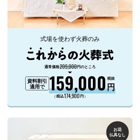
式場を使わず火葬のみ
209,000
通常価格
円のところ
159,000
税抜
資料割引
円
適用で
174,900
（
）
税込
円
お花
仏具なし