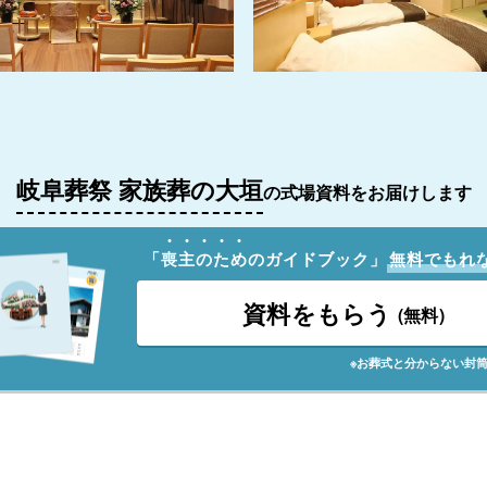
岐阜葬祭 家族葬の大垣
の式場資料をお届けします
「
喪
主
の
た
め
のガイドブック」
無料でもれ
資料をもらう
(無料)
※お葬式と分からない封