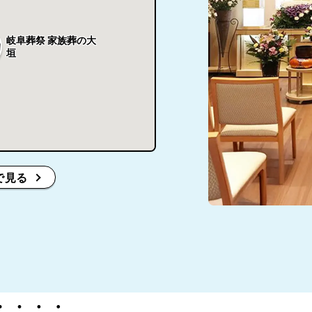
岐阜葬祭 家族葬の大
垣
で見る