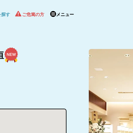
を探す
ご危篤の方
メニュー
垣