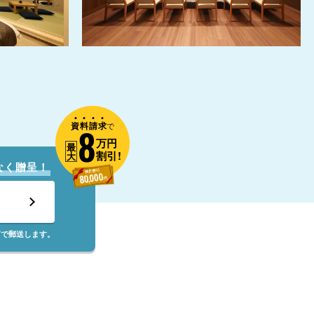
資
料
請
求
8
で
万円
最
割引!
大
なく贈呈！
筒で郵送します。