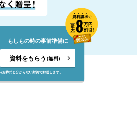
資
料
請
求
8
で
万円
最
割引!
大
もしもの時の事前準備に
資料をもらう
(無料)
※お葬式と分からない封筒で郵送します。