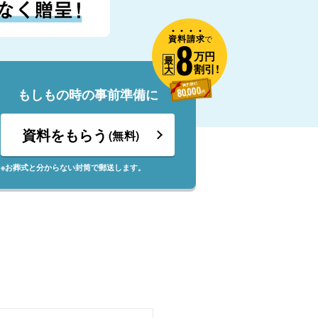
資
料
請
求
8
で
万円
最
割引!
大
もしもの時の事前準備に
資料をもらう
(無料)
※お葬式と分からない封筒で郵送します。