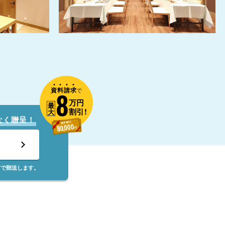
資
料
請
求
8
で
万円
最
割引!
大
なく贈呈！
筒で郵送します。