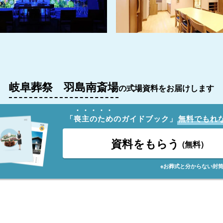
岐阜葬祭 羽島南斎場
の式場資料をお届けします
「
喪
主
の
た
め
のガイドブック」
無料でもれ
資料をもらう
(無料)
※お葬式と分からない封