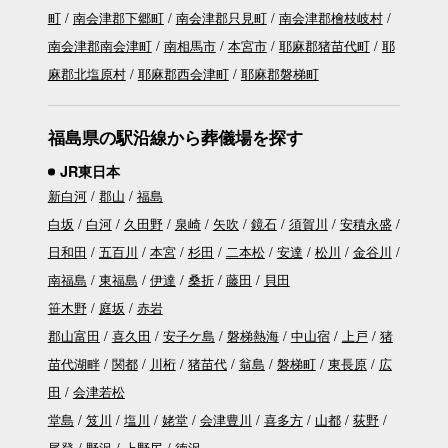
町
南会津郡下郷町
南会津郡只見町
南会津郡檜枝岐村
南会津郡南会津町
南相馬市
本宮市
耶麻郡猪苗代町
耶
麻郡北塩原村
耶麻郡西会津町
耶麻郡磐梯町
福島県の駅沿線から葬儀場を探す
JR東日本
新白河
郡山
福島
白坂
白河
久田野
泉崎
矢吹
鏡石
須賀川
安積永盛
日和田
五百川
本宮
杉田
二本松
安達
松川
金谷川
南福島
東福島
伊達
桑折
藤田
貝田
笹木野
庭坂
赤岩
郡山富田
喜久田
安子ケ島
磐梯熱海
中山宿
上戸
猪
苗代湖畔
関都
川桁
猪苗代
翁島
磐梯町
東長原
広
田
会津若松
堂島
笈川
塩川
姥堂
会津豊川
喜多方
山都
荻野
尾登
野沢
上野尻
徳沢