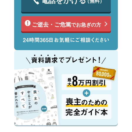
電話をかける
（無料）
ご逝去・ご危篤
でお急ぎの方