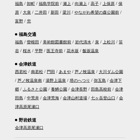
福島
卸町
福島学院前
瀬上
向瀬上
高子
上保原
保
原
大泉
二井田
新田
梁川
やながわ希望の森公園前
富野
兜
福島交通
福島
曽根田
美術館図書館前
岩代清水
泉
上松川
笹
谷
桜水
平野
医王寺前
花水坂
飯坂温泉
会津鉄道
西若松
南若松
門田
あまや
芦ノ牧温泉
大川ダム公園
芦ノ牧温泉南
湯野上温泉
塔のへつり
弥五島
会津下
郷
ふるさと公園
養鱒公園
会津長野
田島高校前
会津
田島
中荒井
会津荒海
会津山村道場
七ヶ岳登山口
会
津高原尾瀬口
野岩鉄道
会津高原尾瀬口