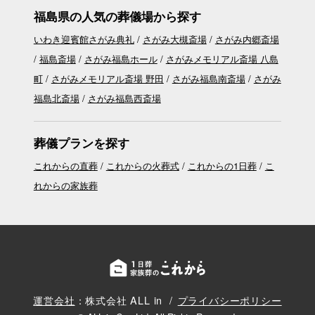
福島県の人気の葬儀場から探す
いわき迎賓館さがみ典礼
さがみ大槻斎場
さがみ内郷斎場
福島斎場
さがみ福島ホール
さがみメモリアル斎場 八島
町
さがみメモリアル斎場 野田
さがみ福島南斎場
さがみ
福島北斎場
さがみ福島西斎場
葬儀プランを探す
これからの直葬
これからの火葬式
これからの1日葬
こ
れからの家族葬
運営会社
：株式会社 ALL in
プライバシーポリシー