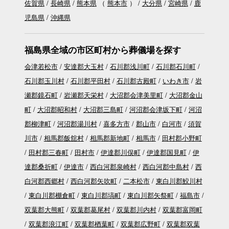
佐賀県
長崎県
熊本県
（
熊本市
）
大分県
宮崎県
鹿
児島県
沖縄県
福島県全域の市区町村から葬儀場を探す
会津若松市
安達郡大玉村
石川郡浅川町
石川郡石川町
石川郡玉川村
石川郡平田村
石川郡古殿町
いわき市
岩
瀬郡鏡石町
岩瀬郡天栄村
大沼郡会津美里町
大沼郡金山
町
大沼郡昭和村
大沼郡三島町
河沼郡会津坂下町
河沼
郡柳津町
河沼郡湯川村
喜多方市
郡山市
白河市
須賀
川市
相馬郡飯舘村
相馬郡新地町
相馬市
田村郡小野町
田村郡三春町
田村市
伊達郡川俣町
伊達郡国見町
伊
達郡桑折町
伊達市
西白河郡泉崎村
西白河郡中島村
西
白河郡西郷村
西白河郡矢吹町
二本松市
東白川郡鮫川村
東白川郡棚倉町
東白川郡塙町
東白川郡矢祭町
福島市
双葉郡大熊町
双葉郡葛尾村
双葉郡川内村
双葉郡富岡町
双葉郡浪江町
双葉郡楢葉町
双葉郡広野町
双葉郡双葉