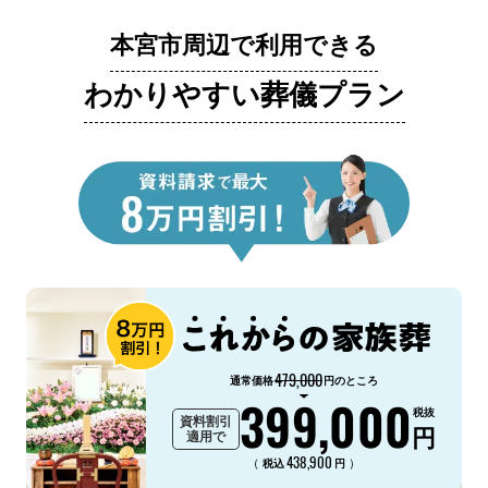
本宮市周辺で利用できる
わかりやすい葬儀プラン
479,000
通常価格
円のところ
399,000
税抜
資料割引
円
適用で
438,900
（
）
税込
円