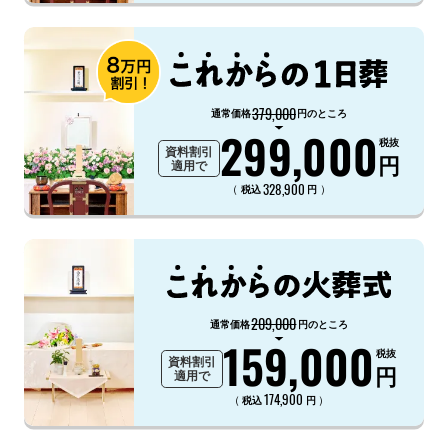
379,000
通常価格
円のところ
299,000
税抜
資料割引
円
適用で
328,900
（
）
税込
円
209,000
通常価格
円のところ
159,000
税抜
資料割引
円
適用で
174,900
（
）
税込
円