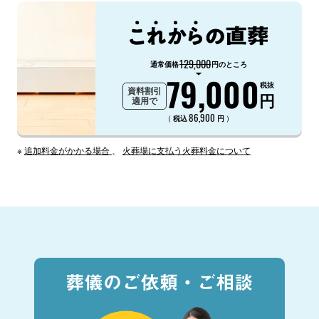
129,000
通常価格
円のところ
79,000
税抜
資料割引
円
適用で
86,900
（
）
税込
円
※
追加料金がかかる場合
、
火葬場に支払う火葬料金について