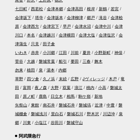
七日町
西若松
会津本郷
会津高田
根岸
新鶴
若宮
会津坂下
塔寺
会津坂本
会津柳津
郷戸
滝谷
会津桧
原
会津西方
会津宮下
早戸
会津水沼
会津中川
会津
川口
本名
会津越川
会津横田
会津大塩
会津塩沢
会
津蒲生
只見
田子倉
いわき
赤井
小川郷
江田
川前
夏井
小野新町
神俣
菅谷
大越
磐城常葉
船引
要田
三春
舞木
勿来
植田
泉
湯本
内郷
草野
四ツ倉
久ノ浜
末続
広野
Jヴィレッジ
木戸
竜
田
富岡
夜ノ森
大野
双葉
浪江
桃内
小高
磐城太
田
原ノ町
鹿島
日立木
相馬
駒ケ嶺
新地
矢祭山
東館
南石井
磐城石井
磐城塙
近津
中豊
磐
城棚倉
磐城浅川
里白石
磐城石川
野木沢
川辺沖
泉
郷
川東
小塩江
谷田川
磐城守山
阿武隈急行