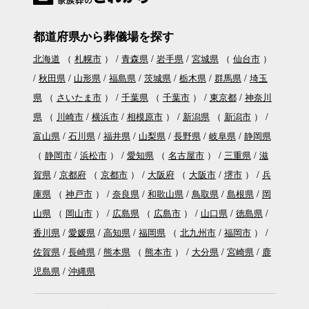
都道府県から葬儀場を探す
北海道
（
札幌市
）
青森県
岩手県
宮城県
（
仙台市
）
秋田県
山形県
福島県
茨城県
栃木県
群馬県
埼玉
県
（
さいたま市
）
千葉県
（
千葉市
）
東京都
神奈川
県
（
川崎市
横浜市
相模原市
）
新潟県
（
新潟市
）
富山県
石川県
福井県
山梨県
長野県
岐阜県
静岡県
（
静岡市
浜松市
）
愛知県
（
名古屋市
）
三重県
滋
賀県
京都府
（
京都市
）
大阪府
（
大阪市
堺市
）
兵
庫県
（
神戸市
）
奈良県
和歌山県
鳥取県
島根県
岡
山県
（
岡山市
）
広島県
（
広島市
）
山口県
徳島県
香川県
愛媛県
高知県
福岡県
（
北九州市
福岡市
）
佐賀県
長崎県
熊本県
（
熊本市
）
大分県
宮崎県
鹿
児島県
沖縄県