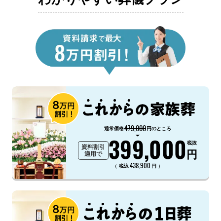
479,000
通常価格
円のところ
399,000
税抜
資料割引
円
適用で
438,900
（
）
税込
円