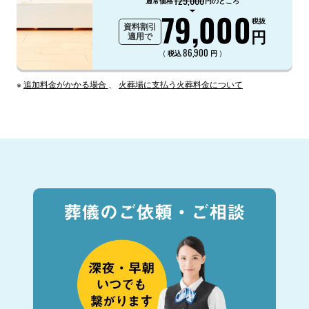
129,000
通常価格
円のところ
79,000
税抜
資料割引
円
適用で
86,900
（
）
税込
円
※
追加料金がかかる場合
、
火葬場に支払う火葬料金について