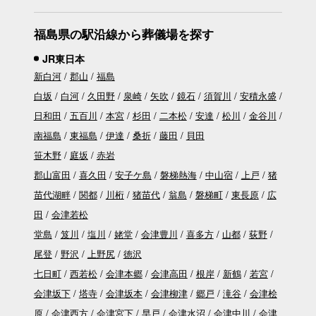
福島県の駅沿線から葬儀場を探す
JR東日本
新白河
郡山
福島
白坂
白河
久田野
泉崎
矢吹
鏡石
須賀川
安積永盛
日和田
五百川
本宮
杉田
二本松
安達
松川
金谷川
南福島
東福島
伊達
桑折
藤田
貝田
笹木野
庭坂
赤岩
郡山富田
喜久田
安子ケ島
磐梯熱海
中山宿
上戸
猪
苗代湖畔
関都
川桁
猪苗代
翁島
磐梯町
東長原
広
田
会津若松
堂島
笈川
塩川
姥堂
会津豊川
喜多方
山都
荻野
尾登
野沢
上野尻
徳沢
七日町
西若松
会津本郷
会津高田
根岸
新鶴
若宮
会津坂下
塔寺
会津坂本
会津柳津
郷戸
滝谷
会津桧
原
会津西方
会津宮下
早戸
会津水沼
会津中川
会津