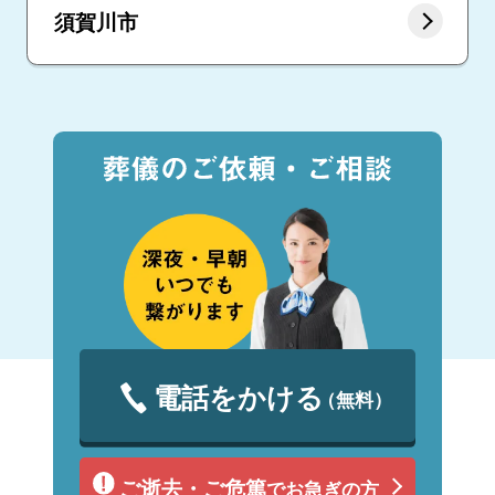
須賀川市
電話をかける
（無料）
ご逝去・ご危篤
でお急ぎの方