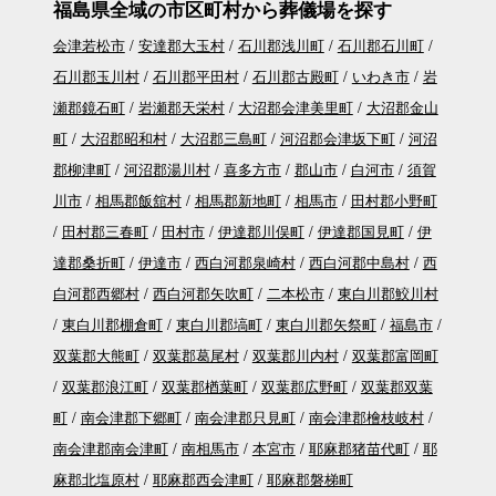
福島県全域の市区町村から葬儀場を探す
会津若松市
安達郡大玉村
石川郡浅川町
石川郡石川町
石川郡玉川村
石川郡平田村
石川郡古殿町
いわき市
岩
瀬郡鏡石町
岩瀬郡天栄村
大沼郡会津美里町
大沼郡金山
町
大沼郡昭和村
大沼郡三島町
河沼郡会津坂下町
河沼
郡柳津町
河沼郡湯川村
喜多方市
郡山市
白河市
須賀
川市
相馬郡飯舘村
相馬郡新地町
相馬市
田村郡小野町
田村郡三春町
田村市
伊達郡川俣町
伊達郡国見町
伊
達郡桑折町
伊達市
西白河郡泉崎村
西白河郡中島村
西
白河郡西郷村
西白河郡矢吹町
二本松市
東白川郡鮫川村
東白川郡棚倉町
東白川郡塙町
東白川郡矢祭町
福島市
双葉郡大熊町
双葉郡葛尾村
双葉郡川内村
双葉郡富岡町
双葉郡浪江町
双葉郡楢葉町
双葉郡広野町
双葉郡双葉
町
南会津郡下郷町
南会津郡只見町
南会津郡檜枝岐村
南会津郡南会津町
南相馬市
本宮市
耶麻郡猪苗代町
耶
麻郡北塩原村
耶麻郡西会津町
耶麻郡磐梯町