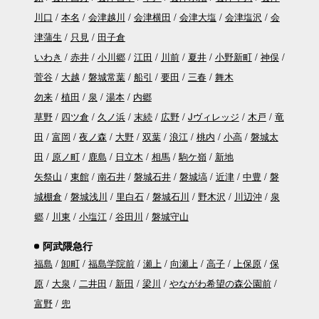
川口
本名
会津越川
会津横田
会津大塩
会津塩沢
会
津蒲生
只見
田子倉
いわき
赤井
小川郷
江田
川前
夏井
小野新町
神俣
菅谷
大越
磐城常葉
船引
要田
三春
舞木
勿来
植田
泉
湯本
内郷
草野
四ツ倉
久ノ浜
末続
広野
Jヴィレッジ
木戸
竜
田
富岡
夜ノ森
大野
双葉
浪江
桃内
小高
磐城太
田
原ノ町
鹿島
日立木
相馬
駒ケ嶺
新地
矢祭山
東館
南石井
磐城石井
磐城塙
近津
中豊
磐
城棚倉
磐城浅川
里白石
磐城石川
野木沢
川辺沖
泉
郷
川東
小塩江
谷田川
磐城守山
阿武隈急行
福島
卸町
福島学院前
瀬上
向瀬上
高子
上保原
保
原
大泉
二井田
新田
梁川
やながわ希望の森公園前
富野
兜