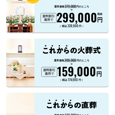
379,000
通常価格
円のところ
299,000
税抜
資料割引
円
適用で
328,900
（
）
税込
円
209,000
通常価格
円のところ
159,000
税抜
資料割引
円
適用で
174,900
（
）
税込
円