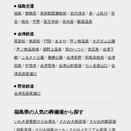
福島交通
福島
曽根田
美術館図書館前
岩代清水
泉
上松川
笹
谷
桜水
平野
医王寺前
花水坂
飯坂温泉
会津鉄道
西若松
南若松
門田
あまや
芦ノ牧温泉
大川ダム公園
芦ノ牧温泉南
湯野上温泉
塔のへつり
弥五島
会津下
郷
ふるさと公園
養鱒公園
会津長野
田島高校前
会津
田島
中荒井
会津荒海
会津山村道場
七ヶ岳登山口
会
津高原尾瀬口
野岩鉄道
会津高原尾瀬口
福島県の人気の葬儀場から探す
いわき迎賓館さがみ典礼
さがみ大槻斎場
さがみ内郷斎場
福島斎場
さがみ福島ホール
さがみメモリアル斎場 八島