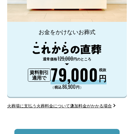
お金をかけないお葬式
129,000
通常価格
円のところ
79,000
税抜
資料割引
円
適用で
86,900
（
）
税込
円
火葬場に支払う火葬料金について
追加料金がかかる場合