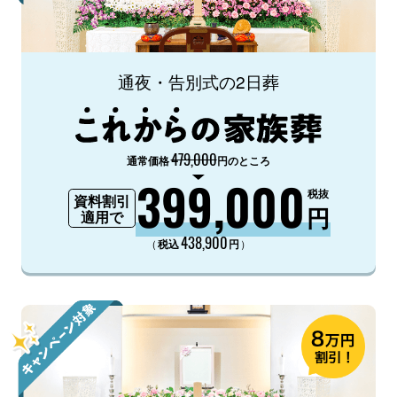
通夜・告別式の2日葬
479,000
通常価格
円のところ
399,000
税抜
資料割引
円
適用で
438,900
（
）
税込
円