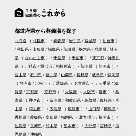
都道府県から葬儀場を探す
北海道
（
札幌市
）
青森県
岩手県
宮城県
（
仙台市
）
秋田県
山形県
福島県
茨城県
栃木県
群馬県
埼玉
県
（
さいたま市
）
千葉県
（
千葉市
）
東京都
神奈川
県
（
川崎市
横浜市
相模原市
）
新潟県
（
新潟市
）
富山県
石川県
福井県
山梨県
長野県
岐阜県
静岡県
（
静岡市
浜松市
）
愛知県
（
名古屋市
）
三重県
滋
賀県
京都府
（
京都市
）
大阪府
（
大阪市
堺市
）
兵
庫県
（
神戸市
）
奈良県
和歌山県
鳥取県
島根県
岡
山県
（
岡山市
）
広島県
（
広島市
）
山口県
徳島県
香川県
愛媛県
高知県
福岡県
（
北九州市
福岡市
）
佐賀県
長崎県
熊本県
（
熊本市
）
大分県
宮崎県
鹿
児島県
沖縄県