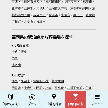
市西区
福岡市博多区
福岡市東区
福岡市南区
福津市
豊前市
三井郡大刀洗町
三潴郡大木町
京都郡苅田町
京
都郡みやこ町
みやま市
宮若市
宗像市
柳川市
八女郡
広川町
八女市
行橋市
福岡県の駅沿線から葬儀場を探す
JR西日本
小倉
博多
門司
博多南
JR九州
博多
久留米
筑後船小屋
新大牟田
門司港
小森江
門司
小倉
西小倉
九州工大前
戸畑
枝光
スペースワールド
八幡
黒崎
陣原
折尾
水巻
資料請求する
電話をかける
遠賀川
海老津
教育大前
赤間
東郷
東福間
福間
千
初めての方
プラン
式場を探す
お急ぎの方
メニュー
鳥
古賀
ししぶ
新宮中央
福工大前
九産大前
香椎