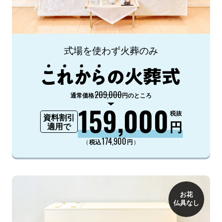
式場を使わず火葬のみ
209,000
通常価格
円のところ
159,000
税抜
資料割引
円
適用で
174,900
（
）
税込
円
お花
仏具なし