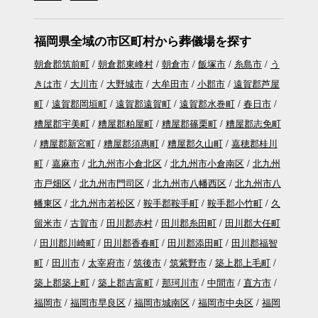
福岡県全域の市区町村から葬儀場を探す
朝倉郡筑前町
朝倉郡東峰村
朝倉市
飯塚市
糸島市
う
きは市
大川市
大野城市
大牟田市
小郡市
遠賀郡芦屋
町
遠賀郡岡垣町
遠賀郡遠賀町
遠賀郡水巻町
春日市
糟屋郡宇美町
糟屋郡粕屋町
糟屋郡篠栗町
糟屋郡志免町
糟屋郡新宮町
糟屋郡須惠町
糟屋郡久山町
嘉穂郡桂川
町
嘉麻市
北九州市小倉北区
北九州市小倉南区
北九州
市戸畑区
北九州市門司区
北九州市八幡西区
北九州市八
幡東区
北九州市若松区
鞍手郡鞍手町
鞍手郡小竹町
久
留米市
古賀市
田川郡赤村
田川郡糸田町
田川郡大任町
田川郡川崎町
田川郡香春町
田川郡添田町
田川郡福智
町
田川市
太宰府市
筑後市
筑紫野市
築上郡上毛町
築上郡築上町
築上郡吉富町
那珂川市
中間市
直方市
福岡市
福岡市早良区
福岡市城南区
福岡市中央区
福岡