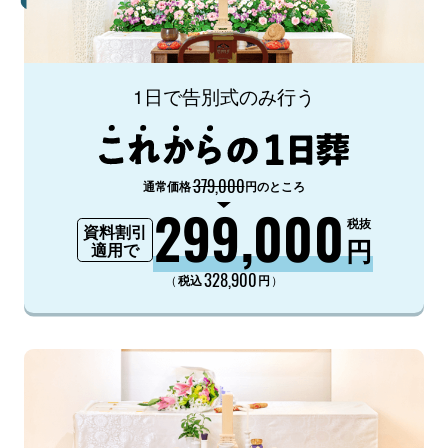
1日で告別式のみ行う
379,000
通常価格
円のところ
299,000
税抜
資料割引
円
適用で
328,900
（
）
税込
円