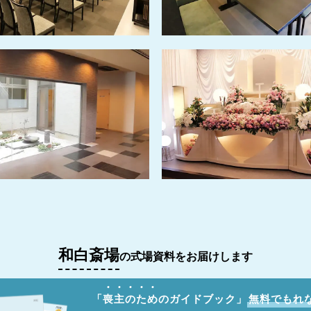
和白斎場
の式場資料をお届けします
「
喪
主
の
た
め
のガイドブック」
無料でもれ