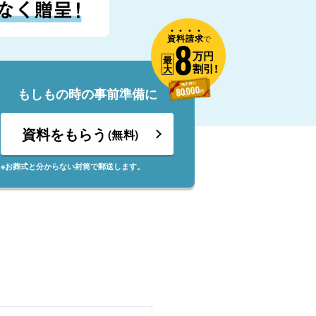
資
料
請
求
8
で
万円
最
割引!
大
もしもの時の事前準備に
資料をもらう
(無料)
※お葬式と分からない封筒で郵送します。