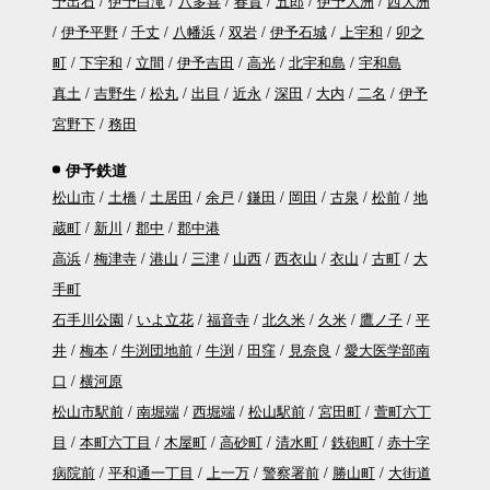
予出石
伊予白滝
八多喜
春賀
五郎
伊予大洲
西大洲
伊予平野
千丈
八幡浜
双岩
伊予石城
上宇和
卯之
町
下宇和
立間
伊予吉田
高光
北宇和島
宇和島
真土
吉野生
松丸
出目
近永
深田
大内
二名
伊予
宮野下
務田
伊予鉄道
松山市
土橋
土居田
余戸
鎌田
岡田
古泉
松前
地
蔵町
新川
郡中
郡中港
高浜
梅津寺
港山
三津
山西
西衣山
衣山
古町
大
手町
石手川公園
いよ立花
福音寺
北久米
久米
鷹ノ子
平
井
梅本
牛渕団地前
牛渕
田窪
見奈良
愛大医学部南
口
横河原
松山市駅前
南堀端
西堀端
松山駅前
宮田町
萱町六丁
目
本町六丁目
木屋町
高砂町
清水町
鉄砲町
赤十字
病院前
平和通一丁目
上一万
警察署前
勝山町
大街道