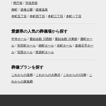
県庁前
市役所前
南町
道後公園
道後温泉
本町五丁目
本町四丁目
本町三丁目
本町一丁目
愛媛県の人気の葬儀場から探す
中寺ホール
愛結会館 川西館
愛結会館 川東館
通町ホー
ル
別宮町ホール
錦町ホール
谷町ホール
道後石手ホー
ル
宮西ホール
西原町ホール
葬儀プランを探す
これからの直葬
これからの火葬式
これからの1日葬
こ
れからの家族葬