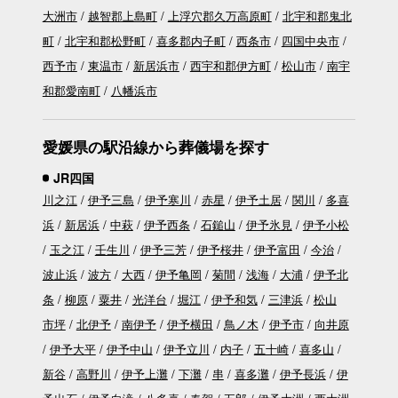
大洲市
越智郡上島町
上浮穴郡久万高原町
北宇和郡鬼北
町
北宇和郡松野町
喜多郡内子町
西条市
四国中央市
西予市
東温市
新居浜市
西宇和郡伊方町
松山市
南宇
和郡愛南町
八幡浜市
愛媛県の駅沿線から葬儀場を探す
JR四国
川之江
伊予三島
伊予寒川
赤星
伊予土居
関川
多喜
浜
新居浜
中萩
伊予西条
石鎚山
伊予氷見
伊予小松
玉之江
壬生川
伊予三芳
伊予桜井
伊予富田
今治
波止浜
波方
大西
伊予亀岡
菊間
浅海
大浦
伊予北
条
柳原
粟井
光洋台
堀江
伊予和気
三津浜
松山
市坪
北伊予
南伊予
伊予横田
鳥ノ木
伊予市
向井原
伊予大平
伊予中山
伊予立川
内子
五十崎
喜多山
新谷
高野川
伊予上灘
下灘
串
喜多灘
伊予長浜
伊