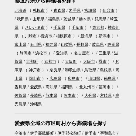
都道府県から葬儀場を探す
北海道
（
札幌市
）
青森県
岩手県
宮城県
（
仙台市
）
秋田県
山形県
福島県
茨城県
栃木県
群馬県
埼玉
県
（
さいたま市
）
千葉県
（
千葉市
）
東京都
神奈川
県
（
川崎市
横浜市
相模原市
）
新潟県
（
新潟市
）
富山県
石川県
福井県
山梨県
長野県
岐阜県
静岡県
（
静岡市
浜松市
）
愛知県
（
名古屋市
）
三重県
滋
賀県
京都府
（
京都市
）
大阪府
（
大阪市
堺市
）
兵
庫県
（
神戸市
）
奈良県
和歌山県
鳥取県
島根県
岡
山県
（
岡山市
）
広島県
（
広島市
）
山口県
徳島県
香川県
愛媛県
高知県
福岡県
（
北九州市
福岡市
）
佐賀県
長崎県
熊本県
（
熊本市
）
大分県
宮崎県
鹿
児島県
沖縄県
愛媛県全域の市区町村から葬儀場を探す
今治市
伊予郡砥部町
伊予郡松前町
伊予市
宇和島市