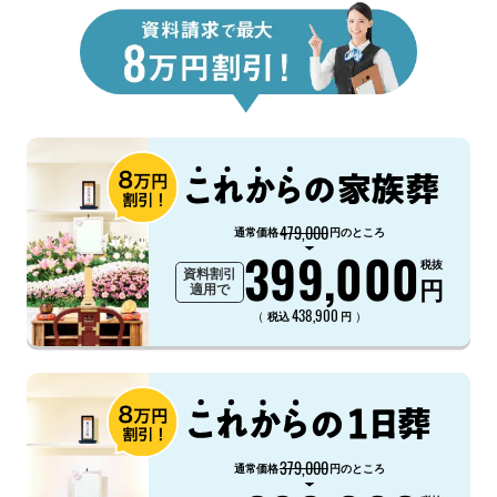
479,000
通常価格
円のところ
399,000
税抜
資料割引
円
適用で
438,900
（
）
税込
円
379,000
通常価格
円のところ