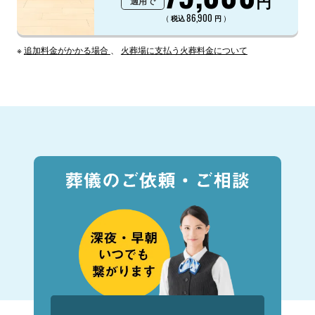
円
適用で
86,900
（
）
税込
円
※
追加料金がかかる場合
、
火葬場に支払う火葬料金について